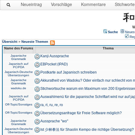
Neueintrag
Vorschläge
Kommentare
Stichworte
W
Suche
Neues
Reg
»
Übersicht
Neueste Themen
Name des Forums
Thema
Japanische
Kanji Aussprache
Grammatik
Japanisch auf
EBPocket (IPAD)
PC/PDA
Japanisch-Deutsche
Postkarte auf Japanisch schreiben
Übersetzungen
Japanische
Akkuratheit von Wadoku? Oder einfach nur schlecht von m
Grammatik
wadoku.de
Stichwortsuche warum ein Maximum von 200 Ergebnisse
Japanisch auf
Auswahlmenü für die japanische Schriftart wird nur auf j
PC/PDA
Off-Topic/Sonstiges
ra, ri, ru, re, ro
Off-Topic/Sonstiges
Übersetzungsanfrage für Freie Software möglich?
Japanische
Aussprache "wo"
Grammatik
Japanisch-Deutsche
Ist 少林拳法 für Shaolin Kempo die richtige Übersetzung?
Übersetzungen