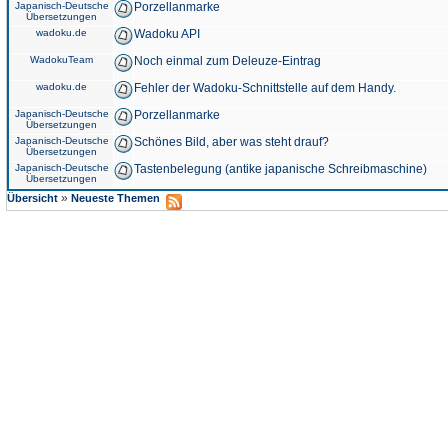
Japanisch-Deutsche
Porzellanmarke
Übersetzungen
wadoku.de
Wadoku API
WadokuTeam
Noch einmal zum Deleuze-Eintrag
wadoku.de
Fehler der Wadoku-Schnittstelle auf dem Handy.
Japanisch-Deutsche
Porzellanmarke
Übersetzungen
Japanisch-Deutsche
Schönes Bild, aber was steht drauf?
Übersetzungen
Japanisch-Deutsche
Tastenbelegung (antike japanische Schreibmaschine)
Übersetzungen
»
Übersicht
Neueste Themen