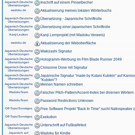
Japanisch-Deutsche
Inschrift auf einem Pinselbecher
Übersetzungen
wadoku.de
Aktualisierung meines lokalen Wörterbuchs
Japanisch-Deutsche
Übersetzung - Japanische Schriftrolle
Übersetzungen
Japanisch-Deutsche
Übersetzung einer japanischen Schriftrolle
Übersetzungen
Kanji-Lexikon
Kanji Lernprojekt (mit Wadoku Verweis)
wadoku.de
Aktualisierung der Weboberfläche
Japanisch-Deutsche
Wakizashi Signatur
Übersetzungen
Japanisch-Deutsche
Hologramm-Werbung im Film Blade Runner 2049
Übersetzungen
Japanisch-Deutsche
Cloisonne Dose mit Signatur
Übersetzungen
Japanisch-Deutsche
Japanische Signatur "made by Kutani Kubikin" auf Kanno
Übersetzungen
"Kubikin"?
Japanisch-Deutsche
Meinen Namen schreiben
Übersetzungen
WadokuTeam
Falscher Pitch-Pattern/Accent-Index bei diversen Wörtern
WadokuTeam
Password Restrictions Unknown
Off-Topic/Sonstiges
Free Software Projekt "Back In Time" sucht Nativspeaker
Off-Topic/Sonstiges
Exekution
Japanisch-Deutsche
Unterschrift auf Fußballtrikot
Übersetzungen
Japanisch auf
Wadoku für Kindle