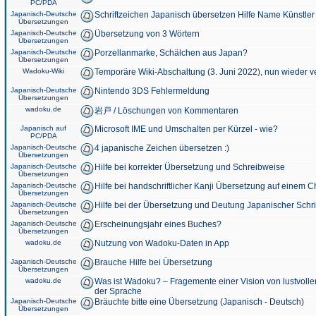
PC/PDA
Japanisch-Deutsche
Schriftzeichen Japanisch übersetzen Hilfe Name Künstler
Übersetzungen
Japanisch-Deutsche
Übersetzung von 3 Wörtern
Übersetzungen
Japanisch-Deutsche
Porzellanmarke, Schälchen aus Japan?
Übersetzungen
Wadoku-Wiki
Temporäre Wiki-Abschaltung (3. Juni 2022), nun wieder v
Japanisch-Deutsche
Nintendo 3DS Fehlermeldung
Übersetzungen
wadoku.de
岩戸 / Löschungen von Kommentaren
Japanisch auf
Microsoft IME und Umschalten per Kürzel - wie?
PC/PDA
Japanisch-Deutsche
4 japanische Zeichen übersetzen :)
Übersetzungen
Japanisch-Deutsche
Hilfe bei korrekter Übersetzung und Schreibweise
Übersetzungen
Japanisch-Deutsche
Hilfe bei handschriftlicher Kanji Übersetzung auf einem 
Übersetzungen
Japanisch-Deutsche
Hilfe bei der Übersetzung und Deutung Japanischer Schri
Übersetzungen
Japanisch-Deutsche
Erscheinungsjahr eines Buches?
Übersetzungen
wadoku.de
Nutzung von Wadoku-Daten in App
Japanisch-Deutsche
Brauche Hilfe bei Übersetzung
Übersetzungen
wadoku.de
Was ist Wadoku? – Fragemente einer Vision von lustvoll
der Sprache
Japanisch-Deutsche
Bräuchte bitte eine Übersetzung (Japanisch - Deutsch)
Übersetzungen