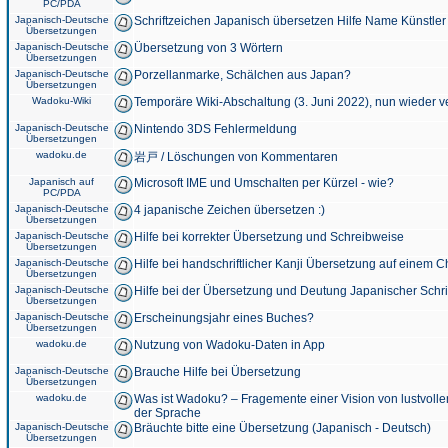
PC/PDA
Japanisch-Deutsche
Schriftzeichen Japanisch übersetzen Hilfe Name Künstler
Übersetzungen
Japanisch-Deutsche
Übersetzung von 3 Wörtern
Übersetzungen
Japanisch-Deutsche
Porzellanmarke, Schälchen aus Japan?
Übersetzungen
Wadoku-Wiki
Temporäre Wiki-Abschaltung (3. Juni 2022), nun wieder v
Japanisch-Deutsche
Nintendo 3DS Fehlermeldung
Übersetzungen
wadoku.de
岩戸 / Löschungen von Kommentaren
Japanisch auf
Microsoft IME und Umschalten per Kürzel - wie?
PC/PDA
Japanisch-Deutsche
4 japanische Zeichen übersetzen :)
Übersetzungen
Japanisch-Deutsche
Hilfe bei korrekter Übersetzung und Schreibweise
Übersetzungen
Japanisch-Deutsche
Hilfe bei handschriftlicher Kanji Übersetzung auf einem 
Übersetzungen
Japanisch-Deutsche
Hilfe bei der Übersetzung und Deutung Japanischer Schri
Übersetzungen
Japanisch-Deutsche
Erscheinungsjahr eines Buches?
Übersetzungen
wadoku.de
Nutzung von Wadoku-Daten in App
Japanisch-Deutsche
Brauche Hilfe bei Übersetzung
Übersetzungen
wadoku.de
Was ist Wadoku? – Fragemente einer Vision von lustvoll
der Sprache
Japanisch-Deutsche
Bräuchte bitte eine Übersetzung (Japanisch - Deutsch)
Übersetzungen