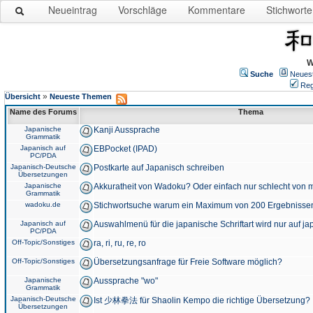
Neueintrag
Vorschläge
Kommentare
Stichworte
W
Suche
Neues
Reg
»
Übersicht
Neueste Themen
Name des Forums
Thema
Japanische
Kanji Aussprache
Grammatik
Japanisch auf
EBPocket (IPAD)
PC/PDA
Japanisch-Deutsche
Postkarte auf Japanisch schreiben
Übersetzungen
Japanische
Akkuratheit von Wadoku? Oder einfach nur schlecht von m
Grammatik
wadoku.de
Stichwortsuche warum ein Maximum von 200 Ergebnisse
Japanisch auf
Auswahlmenü für die japanische Schriftart wird nur auf j
PC/PDA
Off-Topic/Sonstiges
ra, ri, ru, re, ro
Off-Topic/Sonstiges
Übersetzungsanfrage für Freie Software möglich?
Japanische
Aussprache "wo"
Grammatik
Japanisch-Deutsche
Ist 少林拳法 für Shaolin Kempo die richtige Übersetzung?
Übersetzungen