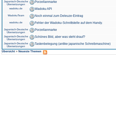
Japanisch-Deutsche
Porzellanmarke
Übersetzungen
wadoku.de
Wadoku API
WadokuTeam
Noch einmal zum Deleuze-Eintrag
wadoku.de
Fehler der Wadoku-Schnittstelle auf dem Handy.
Japanisch-Deutsche
Porzellanmarke
Übersetzungen
Japanisch-Deutsche
Schönes Bild, aber was steht drauf?
Übersetzungen
Japanisch-Deutsche
Tastenbelegung (antike japanische Schreibmaschine)
Übersetzungen
»
Übersicht
Neueste Themen