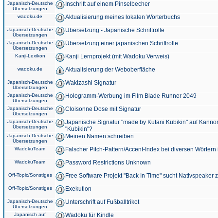
Japanisch-Deutsche
Inschrift auf einem Pinselbecher
Übersetzungen
wadoku.de
Aktualisierung meines lokalen Wörterbuchs
Japanisch-Deutsche
Übersetzung - Japanische Schriftrolle
Übersetzungen
Japanisch-Deutsche
Übersetzung einer japanischen Schriftrolle
Übersetzungen
Kanji-Lexikon
Kanji Lernprojekt (mit Wadoku Verweis)
wadoku.de
Aktualisierung der Weboberfläche
Japanisch-Deutsche
Wakizashi Signatur
Übersetzungen
Japanisch-Deutsche
Hologramm-Werbung im Film Blade Runner 2049
Übersetzungen
Japanisch-Deutsche
Cloisonne Dose mit Signatur
Übersetzungen
Japanisch-Deutsche
Japanische Signatur "made by Kutani Kubikin" auf Kanno
Übersetzungen
"Kubikin"?
Japanisch-Deutsche
Meinen Namen schreiben
Übersetzungen
WadokuTeam
Falscher Pitch-Pattern/Accent-Index bei diversen Wörtern
WadokuTeam
Password Restrictions Unknown
Off-Topic/Sonstiges
Free Software Projekt "Back In Time" sucht Nativspeaker
Off-Topic/Sonstiges
Exekution
Japanisch-Deutsche
Unterschrift auf Fußballtrikot
Übersetzungen
Japanisch auf
Wadoku für Kindle