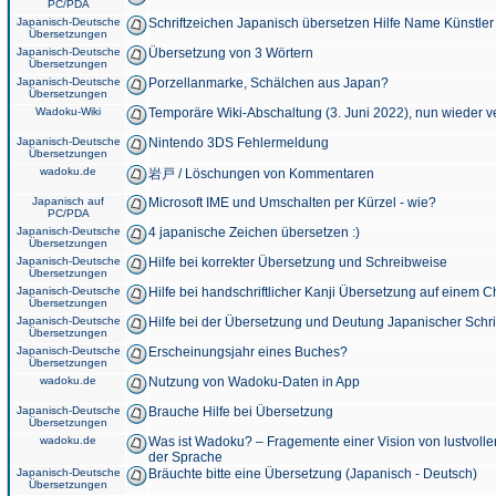
PC/PDA
Japanisch-Deutsche
Schriftzeichen Japanisch übersetzen Hilfe Name Künstler
Übersetzungen
Japanisch-Deutsche
Übersetzung von 3 Wörtern
Übersetzungen
Japanisch-Deutsche
Porzellanmarke, Schälchen aus Japan?
Übersetzungen
Wadoku-Wiki
Temporäre Wiki-Abschaltung (3. Juni 2022), nun wieder v
Japanisch-Deutsche
Nintendo 3DS Fehlermeldung
Übersetzungen
wadoku.de
岩戸 / Löschungen von Kommentaren
Japanisch auf
Microsoft IME und Umschalten per Kürzel - wie?
PC/PDA
Japanisch-Deutsche
4 japanische Zeichen übersetzen :)
Übersetzungen
Japanisch-Deutsche
Hilfe bei korrekter Übersetzung und Schreibweise
Übersetzungen
Japanisch-Deutsche
Hilfe bei handschriftlicher Kanji Übersetzung auf einem 
Übersetzungen
Japanisch-Deutsche
Hilfe bei der Übersetzung und Deutung Japanischer Schri
Übersetzungen
Japanisch-Deutsche
Erscheinungsjahr eines Buches?
Übersetzungen
wadoku.de
Nutzung von Wadoku-Daten in App
Japanisch-Deutsche
Brauche Hilfe bei Übersetzung
Übersetzungen
wadoku.de
Was ist Wadoku? – Fragemente einer Vision von lustvoll
der Sprache
Japanisch-Deutsche
Bräuchte bitte eine Übersetzung (Japanisch - Deutsch)
Übersetzungen