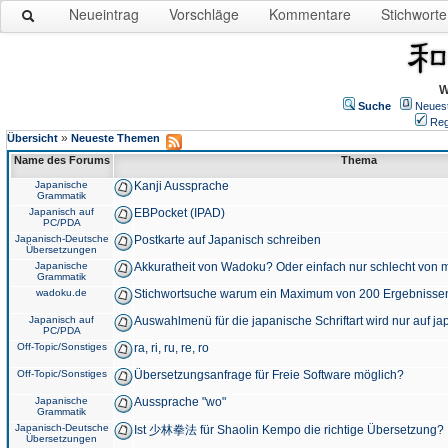
Neueintrag
Vorschläge
Kommentare
Stichworte
W
Suche
Neues
Reg
»
Übersicht
Neueste Themen
Name des Forums
Thema
Japanische
Kanji Aussprache
Grammatik
Japanisch auf
EBPocket (IPAD)
PC/PDA
Japanisch-Deutsche
Postkarte auf Japanisch schreiben
Übersetzungen
Japanische
Akkuratheit von Wadoku? Oder einfach nur schlecht von m
Grammatik
wadoku.de
Stichwortsuche warum ein Maximum von 200 Ergebnisse
Japanisch auf
Auswahlmenü für die japanische Schriftart wird nur auf j
PC/PDA
Off-Topic/Sonstiges
ra, ri, ru, re, ro
Off-Topic/Sonstiges
Übersetzungsanfrage für Freie Software möglich?
Japanische
Aussprache "wo"
Grammatik
Japanisch-Deutsche
Ist 少林拳法 für Shaolin Kempo die richtige Übersetzung?
Übersetzungen