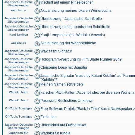
Japanisch-Deutsche
Inschrift auf einem Pinselbecher
Übersetzungen
wadoku.de
Aktualisierung meines lokalen Wörterbuchs
Japanisch-Deutsche
Übersetzung - Japanische Schriftrolle
Übersetzungen
Japanisch-Deutsche
Übersetzung einer japanischen Schriftrolle
Übersetzungen
Kanji-Lexikon
Kanji Lernprojekt (mit Wadoku Verweis)
wadoku.de
Aktualisierung der Weboberfläche
Japanisch-Deutsche
Wakizashi Signatur
Übersetzungen
Japanisch-Deutsche
Hologramm-Werbung im Film Blade Runner 2049
Übersetzungen
Japanisch-Deutsche
Cloisonne Dose mit Signatur
Übersetzungen
Japanisch-Deutsche
Japanische Signatur "made by Kutani Kubikin" auf Kanno
Übersetzungen
"Kubikin"?
Japanisch-Deutsche
Meinen Namen schreiben
Übersetzungen
WadokuTeam
Falscher Pitch-Pattern/Accent-Index bei diversen Wörtern
WadokuTeam
Password Restrictions Unknown
Off-Topic/Sonstiges
Free Software Projekt "Back In Time" sucht Nativspeaker
Off-Topic/Sonstiges
Exekution
Japanisch-Deutsche
Unterschrift auf Fußballtrikot
Übersetzungen
Japanisch auf
Wadoku für Kindle