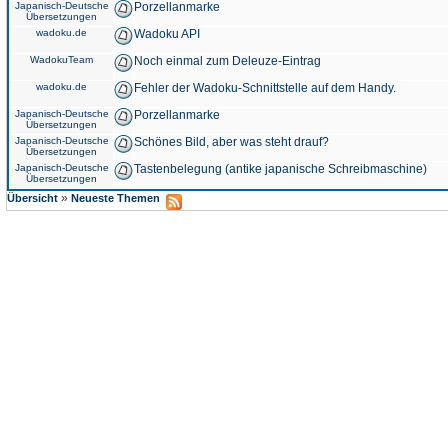
Japanisch-Deutsche
Porzellanmarke
Übersetzungen
wadoku.de
Wadoku API
WadokuTeam
Noch einmal zum Deleuze-Eintrag
wadoku.de
Fehler der Wadoku-Schnittstelle auf dem Handy.
Japanisch-Deutsche
Porzellanmarke
Übersetzungen
Japanisch-Deutsche
Schönes Bild, aber was steht drauf?
Übersetzungen
Japanisch-Deutsche
Tastenbelegung (antike japanische Schreibmaschine)
Übersetzungen
»
Übersicht
Neueste Themen