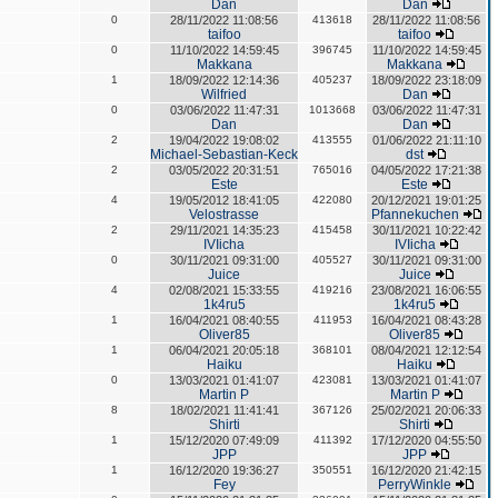
Dan
Dan
0
28/11/2022 11:08:56
413618
28/11/2022 11:08:56
taifoo
taifoo
0
11/10/2022 14:59:45
396745
11/10/2022 14:59:45
Makkana
Makkana
1
18/09/2022 12:14:36
405237
18/09/2022 23:18:09
Wilfried
Dan
0
03/06/2022 11:47:31
1013668
03/06/2022 11:47:31
Dan
Dan
2
19/04/2022 19:08:02
413555
01/06/2022 21:11:10
Michael-Sebastian-Keck
dst
2
03/05/2022 20:31:51
765016
04/05/2022 17:21:38
Este
Este
4
19/05/2012 18:41:05
422080
20/12/2021 19:01:25
Velostrasse
Pfannekuchen
2
29/11/2021 14:35:23
415458
30/11/2021 10:22:42
IVIicha
IVIicha
0
30/11/2021 09:31:00
405527
30/11/2021 09:31:00
Juice
Juice
4
02/08/2021 15:33:55
419216
23/08/2021 16:06:55
1k4ru5
1k4ru5
1
16/04/2021 08:40:55
411953
16/04/2021 08:43:28
Oliver85
Oliver85
1
06/04/2021 20:05:18
368101
08/04/2021 12:12:54
Haiku
Haiku
0
13/03/2021 01:41:07
423081
13/03/2021 01:41:07
Martin P
Martin P
8
18/02/2021 11:41:41
367126
25/02/2021 20:06:33
Shirti
Shirti
1
15/12/2020 07:49:09
411392
17/12/2020 04:55:50
JPP
JPP
1
16/12/2020 19:36:27
350551
16/12/2020 21:42:15
Fey
PerryWinkle