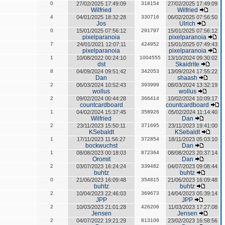
0
27/02/2025 17:49:09
318154
27/02/2025 17:49:09
Wilfried
Wilfried
4
04/01/2025 18:32:28
330716
06/02/2025 07:56:50
Jos
Ulrich
0
15/01/2025 07:56:12
291797
15/01/2025 07:56:12
pixelparanoia
pixelparanoia
7
24/01/2021 12:07:11
424952
15/01/2025 07:49:43
pixelparanoia
pixelparanoia
1
10/08/2022 00:24:10
1004555
13/10/2024 09:30:02
dst
Skaidrite
8
04/09/2024 09:51:42
342053
13/09/2024 17:55:22
Dan
shaash
2
06/03/2024 10:52:43
393999
08/03/2024 13:32:19
wollus
wollus
2
09/02/2024 00:44:28
366414
10/02/2024 10:09:17
countcardboard
countcardboard
1
04/02/2024 15:37:45
358926
05/02/2024 11:14:40
Wilfried
Dan
2
23/11/2023 15:50:11
371695
23/11/2023 19:41:00
KSebaldt
KSebaldt
1
17/11/2023 11:56:27
372854
18/11/2023 05:03:10
bockwuchst
Dan
1
08/08/2023 00:18:03
872364
08/08/2023 20:37:14
Oromit
Dan
2
03/07/2023 16:24:24
339482
04/07/2023 09:08:44
buhtz
buhtz
0
21/06/2023 16:09:48
354815
21/06/2023 16:09:48
buhtz
buhtz
2
10/04/2023 22:46:03
369673
14/04/2023 05:39:14
JPP
JPP
2
10/03/2023 21:01:28
426206
11/03/2023 17:27:08
Jensen
Jensen
2
04/07/2022 19:21:29
813106
23/02/2023 16:58:56