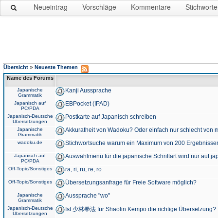
Neueintrag
Vorschläge
Kommentare
Stichworte
»
Übersicht
Neueste Themen
Name des Forums
Japanische
Kanji Aussprache
Grammatik
Japanisch auf
EBPocket (IPAD)
PC/PDA
Japanisch-Deutsche
Postkarte auf Japanisch schreiben
Übersetzungen
Japanische
Akkuratheit von Wadoku? Oder einfach nur schlecht von m
Grammatik
wadoku.de
Stichwortsuche warum ein Maximum von 200 Ergebnisse
Japanisch auf
Auswahlmenü für die japanische Schriftart wird nur auf j
PC/PDA
Off-Topic/Sonstiges
ra, ri, ru, re, ro
Off-Topic/Sonstiges
Übersetzungsanfrage für Freie Software möglich?
Japanische
Aussprache "wo"
Grammatik
Japanisch-Deutsche
Ist 少林拳法 für Shaolin Kempo die richtige Übersetzung?
Übersetzungen