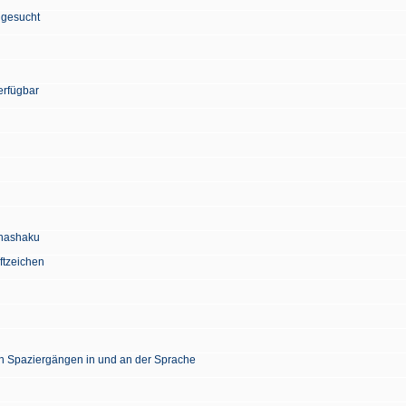
 gesucht
erfügbar
Chashaku
ftzeichen
en Spaziergängen in und an der Sprache