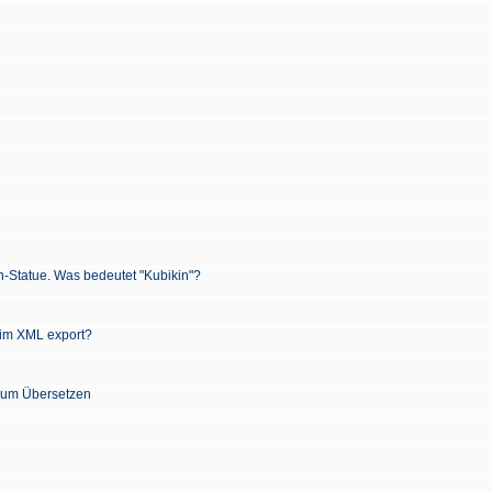
n-Statue. Was bedeutet "Kubikin"?
 im XML export?
 zum Übersetzen