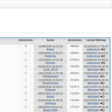
Antworten
Autor
Ansichten
Letzter Beitrag
8
11/08/2018 15:14:31
499952
12/10/2025 17:36:07
Kequ
suboceva
1
19/02/2018 10:52:47
489642
13/09/2025 18:23:41
PeterGe
suboceva
2
12/10/2022 13:01:38
635613
12/09/2025 20:06:51
Sumire
suboceva
3
03/05/2014 20:32:07
280466
18/07/2025 08:24:44
XLM_KCD
Michaelr
2
19/11/2020 21:37:08
666642
17/07/2025 08:57:31
Floriboman
Michaelr
1
21/10/2018 15:55:53
301922
16/07/2025 09:31:04
Ferdi Fuchs
Michaelr
2
02/08/2018 18:38:07
514573
15/07/2025 10:16:50
Pytroxis
Michaelr
5
03/07/2023 16:26:34
514529
14/07/2025 08:45:00
buhtz
Michaelr
3
01/09/2019 21:38:35
731640
12/07/2025 09:22:53
b4mbus
Michaelr
2
18/06/2019 08:41:52
275125
08/07/2025 08:56:19
Budo1208
Michaelr