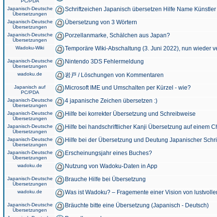
PC/PDA
Japanisch-Deutsche
Schriftzeichen Japanisch übersetzen Hilfe Name Künstler
Übersetzungen
Japanisch-Deutsche
Übersetzung von 3 Wörtern
Übersetzungen
Japanisch-Deutsche
Porzellanmarke, Schälchen aus Japan?
Übersetzungen
Wadoku-Wiki
Temporäre Wiki-Abschaltung (3. Juni 2022), nun wieder v
Japanisch-Deutsche
Nintendo 3DS Fehlermeldung
Übersetzungen
wadoku.de
岩戸 / Löschungen von Kommentaren
Japanisch auf
Microsoft IME und Umschalten per Kürzel - wie?
PC/PDA
Japanisch-Deutsche
4 japanische Zeichen übersetzen :)
Übersetzungen
Japanisch-Deutsche
Hilfe bei korrekter Übersetzung und Schreibweise
Übersetzungen
Japanisch-Deutsche
Hilfe bei handschriftlicher Kanji Übersetzung auf einem 
Übersetzungen
Japanisch-Deutsche
Hilfe bei der Übersetzung und Deutung Japanischer Schri
Übersetzungen
Japanisch-Deutsche
Erscheinungsjahr eines Buches?
Übersetzungen
wadoku.de
Nutzung von Wadoku-Daten in App
Japanisch-Deutsche
Brauche Hilfe bei Übersetzung
Übersetzungen
wadoku.de
Was ist Wadoku? – Fragemente einer Vision von lustvoll
Japanisch-Deutsche
Bräuchte bitte eine Übersetzung (Japanisch - Deutsch)
Übersetzungen