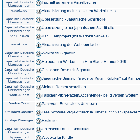
Japanisch-Deutsche
Inschrift auf einem Pinselbecher
Übersetzungen
wadoku.de
Aktualisierung meines lokalen Wörterbuchs
Japanisch-Deutsche
Übersetzung - Japanische Schriftrolle
Übersetzungen
Japanisch-Deutsche
Übersetzung einer japanischen Schriftrolle
Übersetzungen
Kanji-Lexikon
Kanji Lernprojekt (mit Wadoku Verweis)
wadoku.de
Aktualisierung der Weboberfläche
Japanisch-Deutsche
Wakizashi Signatur
Übersetzungen
Japanisch-Deutsche
Hologramm-Werbung im Film Blade Runner 2049
Übersetzungen
Japanisch-Deutsche
Cloisonne Dose mit Signatur
Übersetzungen
Japanisch-Deutsche
Japanische Signatur "made by Kutani Kubikin" auf Kanno
Übersetzungen
Japanisch-Deutsche
Meinen Namen schreiben
Übersetzungen
WadokuTeam
Falscher Pitch-Pattern/Accent-Index bei diversen Wörtern
WadokuTeam
Password Restrictions Unknown
Off-Topic/Sonstiges
Free Software Projekt "Back In Time" sucht Nativspeaker
Off-Topic/Sonstiges
Exekution
Japanisch-Deutsche
Unterschrift auf Fußballtrikot
Übersetzungen
Japanisch auf
Wadoku für Kindle