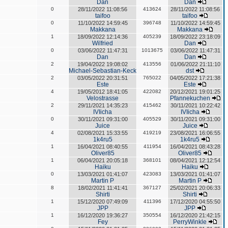
Dan
Dan
0
28/11/2022 11:08:56
413624
28/11/2022 11:08:56
taifoo
taifoo
0
11/10/2022 14:59:45
396748
11/10/2022 14:59:45
Makkana
Makkana
1
18/09/2022 12:14:36
405239
18/09/2022 23:18:09
Wilfried
Dan
0
03/06/2022 11:47:31
1013675
03/06/2022 11:47:31
Dan
Dan
2
19/04/2022 19:08:02
413556
01/06/2022 21:11:10
Michael-Sebastian-Keck
dst
2
03/05/2022 20:31:51
765022
04/05/2022 17:21:38
Este
Este
4
19/05/2012 18:41:05
422082
20/12/2021 19:01:25
Velostrasse
Pfannekuchen
2
29/11/2021 14:35:23
415462
30/11/2021 10:22:42
IVIicha
IVIicha
0
30/11/2021 09:31:00
405529
30/11/2021 09:31:00
Juice
Juice
4
02/08/2021 15:33:55
419219
23/08/2021 16:06:55
1k4ru5
1k4ru5
1
16/04/2021 08:40:55
411954
16/04/2021 08:43:28
Oliver85
Oliver85
1
06/04/2021 20:05:18
368101
08/04/2021 12:12:54
Haiku
Haiku
0
13/03/2021 01:41:07
423083
13/03/2021 01:41:07
Martin P
Martin P
8
18/02/2021 11:41:41
367127
25/02/2021 20:06:33
Shirti
Shirti
1
15/12/2020 07:49:09
411396
17/12/2020 04:55:50
JPP
JPP
1
16/12/2020 19:36:27
350554
16/12/2020 21:42:15
Fey
PerryWinkle