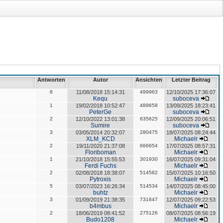
Antworten
Autor
Ansichten
Letzter Beitrag
8
11/08/2018 15:14:31
499963
12/10/2025 17:36:07
Kequ
suboceva
1
19/02/2018 10:52:47
489658
13/09/2025 18:23:41
PeterGe
suboceva
2
12/10/2022 13:01:38
635625
12/09/2025 20:06:51
Sumire
suboceva
3
03/05/2014 20:32:07
280475
18/07/2025 08:24:44
XLM_KCD
Michaelr
2
19/11/2020 21:37:08
666654
17/07/2025 08:57:31
Floriboman
Michaelr
1
21/10/2018 15:55:53
301930
16/07/2025 09:31:04
Ferdi Fuchs
Michaelr
2
02/08/2018 18:38:07
514582
15/07/2025 10:16:50
Pytroxis
Michaelr
5
03/07/2023 16:26:34
514534
14/07/2025 08:45:00
buhtz
Michaelr
3
01/09/2019 21:38:35
731647
12/07/2025 09:22:53
b4mbus
Michaelr
2
18/06/2019 08:41:52
275126
08/07/2025 08:56:19
Budo1208
Michaelr