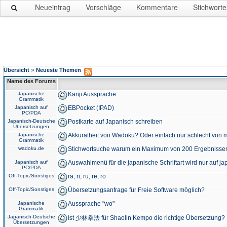
Neueintrag
Vorschläge
Kommentare
Stichworte
»
Übersicht
Neueste Themen
Name des Forums
Japanische
Kanji Aussprache
Grammatik
Japanisch auf
EBPocket (IPAD)
PC/PDA
Japanisch-Deutsche
Postkarte auf Japanisch schreiben
Übersetzungen
Japanische
Akkuratheit von Wadoku? Oder einfach nur schlecht von m
Grammatik
wadoku.de
Stichwortsuche warum ein Maximum von 200 Ergebnisse
Japanisch auf
Auswahlmenü für die japanische Schriftart wird nur auf j
PC/PDA
Off-Topic/Sonstiges
ra, ri, ru, re, ro
Off-Topic/Sonstiges
Übersetzungsanfrage für Freie Software möglich?
Japanische
Aussprache "wo"
Grammatik
Japanisch-Deutsche
Ist 少林拳法 für Shaolin Kempo die richtige Übersetzung?
Übersetzungen