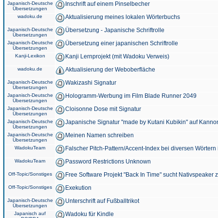
Japanisch-Deutsche
Inschrift auf einem Pinselbecher
Übersetzungen
wadoku.de
Aktualisierung meines lokalen Wörterbuchs
Japanisch-Deutsche
Übersetzung - Japanische Schriftrolle
Übersetzungen
Japanisch-Deutsche
Übersetzung einer japanischen Schriftrolle
Übersetzungen
Kanji-Lexikon
Kanji Lernprojekt (mit Wadoku Verweis)
wadoku.de
Aktualisierung der Weboberfläche
Japanisch-Deutsche
Wakizashi Signatur
Übersetzungen
Japanisch-Deutsche
Hologramm-Werbung im Film Blade Runner 2049
Übersetzungen
Japanisch-Deutsche
Cloisonne Dose mit Signatur
Übersetzungen
Japanisch-Deutsche
Japanische Signatur "made by Kutani Kubikin" auf Kanno
Übersetzungen
Japanisch-Deutsche
Meinen Namen schreiben
Übersetzungen
WadokuTeam
Falscher Pitch-Pattern/Accent-Index bei diversen Wörtern
WadokuTeam
Password Restrictions Unknown
Off-Topic/Sonstiges
Free Software Projekt "Back In Time" sucht Nativspeaker
Off-Topic/Sonstiges
Exekution
Japanisch-Deutsche
Unterschrift auf Fußballtrikot
Übersetzungen
Japanisch auf
Wadoku für Kindle