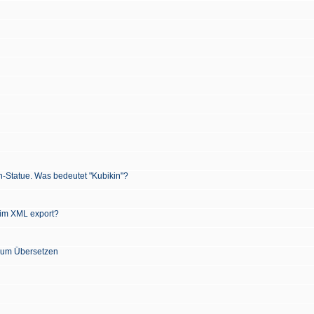
n-Statue. Was bedeutet "Kubikin"?
 im XML export?
 zum Übersetzen