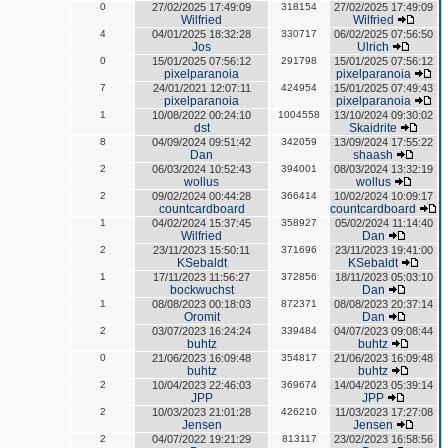
0
27/02/2025 17:49:09
318154
27/02/2025 17:49:09
Wilfried
Wilfried
4
04/01/2025 18:32:28
330717
06/02/2025 07:56:50
Jos
Ulrich
0
15/01/2025 07:56:12
291798
15/01/2025 07:56:12
pixelparanoia
pixelparanoia
7
24/01/2021 12:07:11
424954
15/01/2025 07:49:43
pixelparanoia
pixelparanoia
1
10/08/2022 00:24:10
1004558
13/10/2024 09:30:02
dst
Skaidrite
8
04/09/2024 09:51:42
342059
13/09/2024 17:55:22
Dan
shaash
2
06/03/2024 10:52:43
394001
08/03/2024 13:32:19
wollus
wollus
2
09/02/2024 00:44:28
366414
10/02/2024 10:09:17
countcardboard
countcardboard
1
04/02/2024 15:37:45
358927
05/02/2024 11:14:40
Wilfried
Dan
2
23/11/2023 15:50:11
371696
23/11/2023 19:41:00
KSebaldt
KSebaldt
1
17/11/2023 11:56:27
372856
18/11/2023 05:03:10
bockwuchst
Dan
1
08/08/2023 00:18:03
872371
08/08/2023 20:37:14
Oromit
Dan
2
03/07/2023 16:24:24
339484
04/07/2023 09:08:44
buhtz
buhtz
0
21/06/2023 16:09:48
354817
21/06/2023 16:09:48
buhtz
buhtz
2
10/04/2023 22:46:03
369674
14/04/2023 05:39:14
JPP
JPP
2
10/03/2023 21:01:28
426210
11/03/2023 17:27:08
Jensen
Jensen
2
04/07/2022 19:21:29
813117
23/02/2023 16:58:56