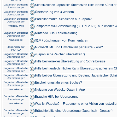
PC/PDA
Japanisch-Deutsche
Schriftzeichen Japanisch übersetzen Hilfe Name Künstler
Übersetzungen
Japanisch-Deutsche
Übersetzung von 3 Wörtern
Übersetzungen
Japanisch-Deutsche
Porzellanmarke, Schälchen aus Japan?
Übersetzungen
Wadoku-Wiki
Temporäre Wiki-Abschaltung (3. Juni 2022), nun wieder v
Japanisch-Deutsche
Nintendo 3DS Fehlermeldung
Übersetzungen
wadoku.de
岩戸 / Löschungen von Kommentaren
Japanisch auf
Microsoft IME und Umschalten per Kürzel - wie?
PC/PDA
Japanisch-Deutsche
4 japanische Zeichen übersetzen :)
Übersetzungen
Japanisch-Deutsche
Hilfe bei korrekter Übersetzung und Schreibweise
Übersetzungen
Japanisch-Deutsche
Hilfe bei handschriftlicher Kanji Übersetzung auf einem 
Übersetzungen
Japanisch-Deutsche
Hilfe bei der Übersetzung und Deutung Japanischer Schri
Übersetzungen
Japanisch-Deutsche
Erscheinungsjahr eines Buches?
Übersetzungen
wadoku.de
Nutzung von Wadoku-Daten in App
Japanisch-Deutsche
Brauche Hilfe bei Übersetzung
Übersetzungen
wadoku.de
Was ist Wadoku? – Fragemente einer Vision von lustvoll
Japanisch-Deutsche
Bräuchte bitte eine Übersetzung (Japanisch - Deutsch)
Übersetzungen