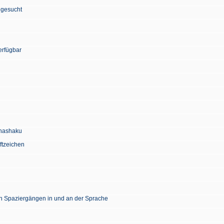
 gesucht
erfügbar
Chashaku
ftzeichen
en Spaziergängen in und an der Sprache