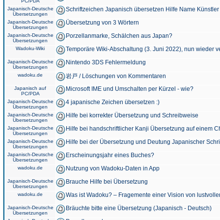
PC/PDA
Japanisch-Deutsche
Schriftzeichen Japanisch übersetzen Hilfe Name Künstler
Übersetzungen
Japanisch-Deutsche
Übersetzung von 3 Wörtern
Übersetzungen
Japanisch-Deutsche
Porzellanmarke, Schälchen aus Japan?
Übersetzungen
Wadoku-Wiki
Temporäre Wiki-Abschaltung (3. Juni 2022), nun wieder v
Japanisch-Deutsche
Nintendo 3DS Fehlermeldung
Übersetzungen
wadoku.de
岩戸 / Löschungen von Kommentaren
Japanisch auf
Microsoft IME und Umschalten per Kürzel - wie?
PC/PDA
Japanisch-Deutsche
4 japanische Zeichen übersetzen :)
Übersetzungen
Japanisch-Deutsche
Hilfe bei korrekter Übersetzung und Schreibweise
Übersetzungen
Japanisch-Deutsche
Hilfe bei handschriftlicher Kanji Übersetzung auf einem 
Übersetzungen
Japanisch-Deutsche
Hilfe bei der Übersetzung und Deutung Japanischer Schri
Übersetzungen
Japanisch-Deutsche
Erscheinungsjahr eines Buches?
Übersetzungen
wadoku.de
Nutzung von Wadoku-Daten in App
Japanisch-Deutsche
Brauche Hilfe bei Übersetzung
Übersetzungen
wadoku.de
Was ist Wadoku? – Fragemente einer Vision von lustvoll
Japanisch-Deutsche
Bräuchte bitte eine Übersetzung (Japanisch - Deutsch)
Übersetzungen