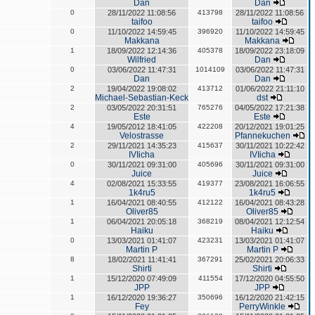
Dan
Dan
0
28/11/2022 11:08:56
413798
28/11/2022 11:08:56
taifoo
taifoo
0
11/10/2022 14:59:45
396920
11/10/2022 14:59:45
Makkana
Makkana
1
18/09/2022 12:14:36
405378
18/09/2022 23:18:09
Wilfried
Dan
0
03/06/2022 11:47:31
1014109
03/06/2022 11:47:31
Dan
Dan
2
19/04/2022 19:08:02
413712
01/06/2022 21:11:10
Michael-Sebastian-Keck
dst
2
03/05/2022 20:31:51
765276
04/05/2022 17:21:38
Este
Este
4
19/05/2012 18:41:05
422208
20/12/2021 19:01:25
Velostrasse
Pfannekuchen
2
29/11/2021 14:35:23
415637
30/11/2021 10:22:42
IVIicha
IVIicha
0
30/11/2021 09:31:00
405696
30/11/2021 09:31:00
Juice
Juice
4
02/08/2021 15:33:55
419377
23/08/2021 16:06:55
1k4ru5
1k4ru5
1
16/04/2021 08:40:55
412122
16/04/2021 08:43:28
Oliver85
Oliver85
1
06/04/2021 20:05:18
368219
08/04/2021 12:12:54
Haiku
Haiku
0
13/03/2021 01:41:07
423231
13/03/2021 01:41:07
Martin P
Martin P
8
18/02/2021 11:41:41
367291
25/02/2021 20:06:33
Shirti
Shirti
1
15/12/2020 07:49:09
411554
17/12/2020 04:55:50
JPP
JPP
1
16/12/2020 19:36:27
350696
16/12/2020 21:42:15
Fey
PerryWinkle