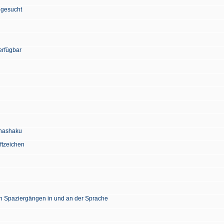
 gesucht
erfügbar
Chashaku
ftzeichen
en Spaziergängen in und an der Sprache