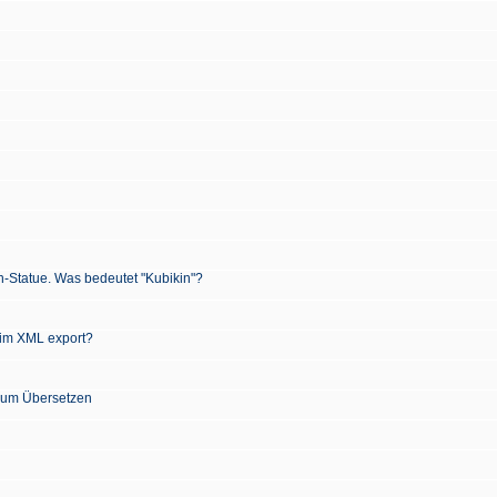
n-Statue. Was bedeutet "Kubikin"?
 im XML export?
 zum Übersetzen