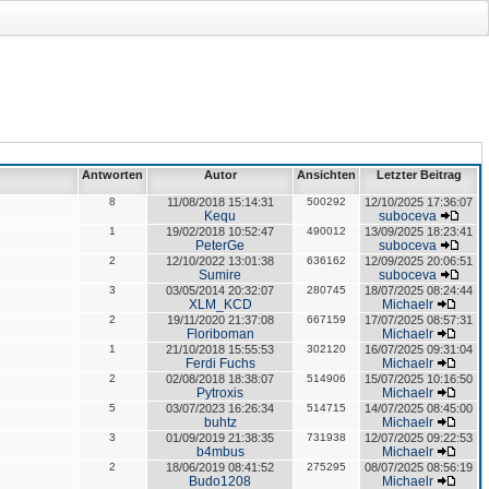
Antworten
Autor
Ansichten
Letzter Beitrag
8
11/08/2018 15:14:31
500292
12/10/2025 17:36:07
Kequ
suboceva
1
19/02/2018 10:52:47
490012
13/09/2025 18:23:41
PeterGe
suboceva
2
12/10/2022 13:01:38
636162
12/09/2025 20:06:51
Sumire
suboceva
3
03/05/2014 20:32:07
280745
18/07/2025 08:24:44
XLM_KCD
Michaelr
2
19/11/2020 21:37:08
667159
17/07/2025 08:57:31
Floriboman
Michaelr
1
21/10/2018 15:55:53
302120
16/07/2025 09:31:04
Ferdi Fuchs
Michaelr
2
02/08/2018 18:38:07
514906
15/07/2025 10:16:50
Pytroxis
Michaelr
5
03/07/2023 16:26:34
514715
14/07/2025 08:45:00
buhtz
Michaelr
3
01/09/2019 21:38:35
731938
12/07/2025 09:22:53
b4mbus
Michaelr
2
18/06/2019 08:41:52
275295
08/07/2025 08:56:19
Budo1208
Michaelr