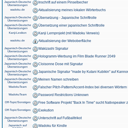
Japanisch-Deutsche
Inschrift auf einem Pinselbecher
Übersetzungen
wadoku.de
Aktualisierung meines lokalen Wörterbuchs
Japanisch-Deutsche
Übersetzung - Japanische Schriftrolle
Übersetzungen
Japanisch-Deutsche
Übersetzung einer japanischen Schriftrolle
Übersetzungen
Kanji-Lexikon
Kanji Lernprojekt (mit Wadoku Verweis)
wadoku.de
Aktualisierung der Weboberfläche
Japanisch-Deutsche
Wakizashi Signatur
Übersetzungen
Japanisch-Deutsche
Hologramm-Werbung im Film Blade Runner 2049
Übersetzungen
Japanisch-Deutsche
Cloisonne Dose mit Signatur
Übersetzungen
Japanisch-Deutsche
Japanische Signatur "made by Kutani Kubikin" auf Kanno
Übersetzungen
Japanisch-Deutsche
Meinen Namen schreiben
Übersetzungen
WadokuTeam
Falscher Pitch-Pattern/Accent-Index bei diversen Wörtern
WadokuTeam
Password Restrictions Unknown
Off-Topic/Sonstiges
Free Software Projekt "Back In Time" sucht Nativspeaker
Off-Topic/Sonstiges
Exekution
Japanisch-Deutsche
Unterschrift auf Fußballtrikot
Übersetzungen
Japanisch auf
Wadoku für Kindle