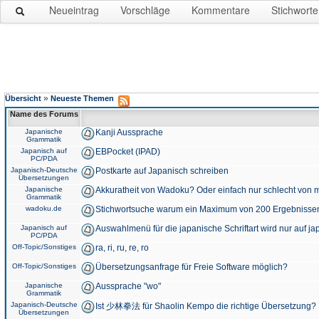
Neueintrag
Vorschläge
Kommentare
Stichworte
»
Übersicht
Neueste Themen
Name des Forums
Japanische
Kanji Aussprache
Grammatik
Japanisch auf
EBPocket (IPAD)
PC/PDA
Japanisch-Deutsche
Postkarte auf Japanisch schreiben
Übersetzungen
Japanische
Akkuratheit von Wadoku? Oder einfach nur schlecht von m
Grammatik
wadoku.de
Stichwortsuche warum ein Maximum von 200 Ergebnisse
Japanisch auf
Auswahlmenü für die japanische Schriftart wird nur auf j
PC/PDA
Off-Topic/Sonstiges
ra, ri, ru, re, ro
Off-Topic/Sonstiges
Übersetzungsanfrage für Freie Software möglich?
Japanische
Aussprache "wo"
Grammatik
Japanisch-Deutsche
Ist 少林拳法 für Shaolin Kempo die richtige Übersetzung?
Übersetzungen