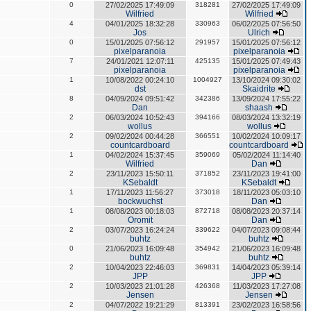
0
27/02/2025 17:49:09
318281
27/02/2025 17:49:09
Wilfried
Wilfried
4
04/01/2025 18:32:28
330963
06/02/2025 07:56:50
Jos
Ulrich
0
15/01/2025 07:56:12
291957
15/01/2025 07:56:12
pixelparanoia
pixelparanoia
7
24/01/2021 12:07:11
425135
15/01/2025 07:49:43
pixelparanoia
pixelparanoia
1
10/08/2022 00:24:10
1004927
13/10/2024 09:30:02
dst
Skaidrite
8
04/09/2024 09:51:42
342386
13/09/2024 17:55:22
Dan
shaash
2
06/03/2024 10:52:43
394166
08/03/2024 13:32:19
wollus
wollus
2
09/02/2024 00:44:28
366551
10/02/2024 10:09:17
countcardboard
countcardboard
1
04/02/2024 15:37:45
359069
05/02/2024 11:14:40
Wilfried
Dan
2
23/11/2023 15:50:11
371852
23/11/2023 19:41:00
KSebaldt
KSebaldt
1
17/11/2023 11:56:27
373018
18/11/2023 05:03:10
bockwuchst
Dan
1
08/08/2023 00:18:03
872718
08/08/2023 20:37:14
Oromit
Dan
2
03/07/2023 16:24:24
339622
04/07/2023 09:08:44
buhtz
buhtz
0
21/06/2023 16:09:48
354942
21/06/2023 16:09:48
buhtz
buhtz
2
10/04/2023 22:46:03
369831
14/04/2023 05:39:14
JPP
JPP
2
10/03/2023 21:01:28
426368
11/03/2023 17:27:08
Jensen
Jensen
2
04/07/2022 19:21:29
813391
23/02/2023 16:58:56