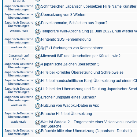
PC/PDA
Japanisch-Deutsche
Schriftzeichen Japanisch übersetzen Hilfe Name Künstler
Übersetzungen
Japanisch-Deutsche
Übersetzung von 3 Wörtern
Übersetzungen
Japanisch-Deutsche
Porzellanmarke, Schälchen aus Japan?
Übersetzungen
Wadoku-Wiki
Temporäre Wiki-Abschaltung (3. Juni 2022), nun wieder v
Japanisch-Deutsche
Nintendo 3DS Fehlermeldung
Übersetzungen
wadoku.de
岩戸 / Löschungen von Kommentaren
Japanisch auf
Microsoft IME und Umschalten per Kürzel - wie?
PC/PDA
Japanisch-Deutsche
4 japanische Zeichen übersetzen :)
Übersetzungen
Japanisch-Deutsche
Hilfe bei korrekter Übersetzung und Schreibweise
Übersetzungen
Japanisch-Deutsche
Hilfe bei handschriftlicher Kanji Übersetzung auf einem 
Übersetzungen
Japanisch-Deutsche
Hilfe bei der Übersetzung und Deutung Japanischer Schri
Übersetzungen
Japanisch-Deutsche
Erscheinungsjahr eines Buches?
Übersetzungen
wadoku.de
Nutzung von Wadoku-Daten in App
Japanisch-Deutsche
Brauche Hilfe bei Übersetzung
Übersetzungen
wadoku.de
Was ist Wadoku? – Fragemente einer Vision von lustvoll
der Sprache
Japanisch-Deutsche
Bräuchte bitte eine Übersetzung (Japanisch - Deutsch)
Übersetzungen