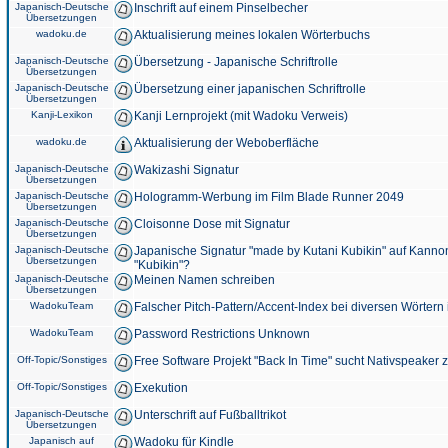
Japanisch-Deutsche
Inschrift auf einem Pinselbecher
Übersetzungen
wadoku.de
Aktualisierung meines lokalen Wörterbuchs
Japanisch-Deutsche
Übersetzung - Japanische Schriftrolle
Übersetzungen
Japanisch-Deutsche
Übersetzung einer japanischen Schriftrolle
Übersetzungen
Kanji-Lexikon
Kanji Lernprojekt (mit Wadoku Verweis)
wadoku.de
Aktualisierung der Weboberfläche
Japanisch-Deutsche
Wakizashi Signatur
Übersetzungen
Japanisch-Deutsche
Hologramm-Werbung im Film Blade Runner 2049
Übersetzungen
Japanisch-Deutsche
Cloisonne Dose mit Signatur
Übersetzungen
Japanisch-Deutsche
Japanische Signatur "made by Kutani Kubikin" auf Kanno
Übersetzungen
"Kubikin"?
Japanisch-Deutsche
Meinen Namen schreiben
Übersetzungen
WadokuTeam
Falscher Pitch-Pattern/Accent-Index bei diversen Wörtern
WadokuTeam
Password Restrictions Unknown
Off-Topic/Sonstiges
Free Software Projekt "Back In Time" sucht Nativspeaker
Off-Topic/Sonstiges
Exekution
Japanisch-Deutsche
Unterschrift auf Fußballtrikot
Übersetzungen
Japanisch auf
Wadoku für Kindle