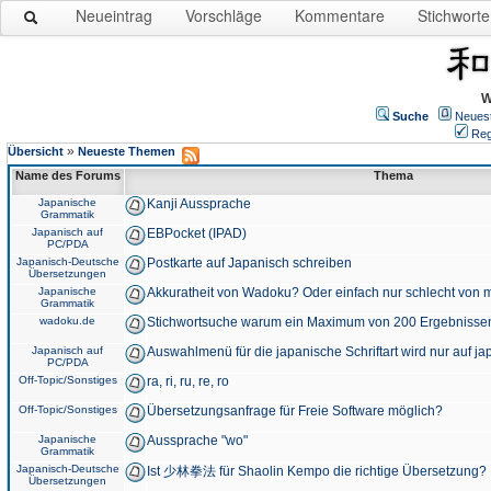
Neueintrag
Vorschläge
Kommentare
Stichworte
W
Suche
Neues
Reg
»
Übersicht
Neueste Themen
Name des Forums
Thema
Japanische
Kanji Aussprache
Grammatik
Japanisch auf
EBPocket (IPAD)
PC/PDA
Japanisch-Deutsche
Postkarte auf Japanisch schreiben
Übersetzungen
Japanische
Akkuratheit von Wadoku? Oder einfach nur schlecht von m
Grammatik
wadoku.de
Stichwortsuche warum ein Maximum von 200 Ergebnisse
Japanisch auf
Auswahlmenü für die japanische Schriftart wird nur auf j
PC/PDA
Off-Topic/Sonstiges
ra, ri, ru, re, ro
Off-Topic/Sonstiges
Übersetzungsanfrage für Freie Software möglich?
Japanische
Aussprache "wo"
Grammatik
Japanisch-Deutsche
Ist 少林拳法 für Shaolin Kempo die richtige Übersetzung?
Übersetzungen