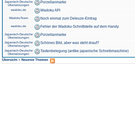
Japanisch-Deutsche
Porzellanmarke
Übersetzungen
wadoku.de
Wadoku API
WadokuTeam
Noch einmal zum Deleuze-Eintrag
wadoku.de
Fehler der Wadoku-Schnittstelle auf dem Handy.
Japanisch-Deutsche
Porzellanmarke
Übersetzungen
Japanisch-Deutsche
Schönes Bild, aber was steht drauf?
Übersetzungen
Japanisch-Deutsche
Tastenbelegung (antike japanische Schreibmaschine)
Übersetzungen
»
Übersicht
Neueste Themen