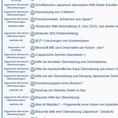
PC/PDA
Japanisch-Deutsche
Schriftzeichen Japanisch übersetzen Hilfe Name Künstler
Übersetzungen
Japanisch-Deutsche
Übersetzung von 3 Wörtern
Übersetzungen
Japanisch-Deutsche
Porzellanmarke, Schälchen aus Japan?
Übersetzungen
Wadoku-Wiki
Temporäre Wiki-Abschaltung (3. Juni 2022), nun wieder v
Japanisch-Deutsche
Nintendo 3DS Fehlermeldung
Übersetzungen
wadoku.de
岩戸 / Löschungen von Kommentaren
Japanisch auf
Microsoft IME und Umschalten per Kürzel - wie?
PC/PDA
Japanisch-Deutsche
4 japanische Zeichen übersetzen :)
Übersetzungen
Japanisch-Deutsche
Hilfe bei korrekter Übersetzung und Schreibweise
Übersetzungen
Japanisch-Deutsche
Hilfe bei handschriftlicher Kanji Übersetzung auf einem 
Übersetzungen
Japanisch-Deutsche
Hilfe bei der Übersetzung und Deutung Japanischer Schri
Übersetzungen
Japanisch-Deutsche
Erscheinungsjahr eines Buches?
Übersetzungen
wadoku.de
Nutzung von Wadoku-Daten in App
Japanisch-Deutsche
Brauche Hilfe bei Übersetzung
Übersetzungen
wadoku.de
Was ist Wadoku? – Fragemente einer Vision von lustvoll
Japanisch-Deutsche
Bräuchte bitte eine Übersetzung (Japanisch - Deutsch)
Übersetzungen