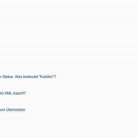
n-Statue. Was bedeutet "Kubikin"?
 im XML export?
 zum Übersetzen