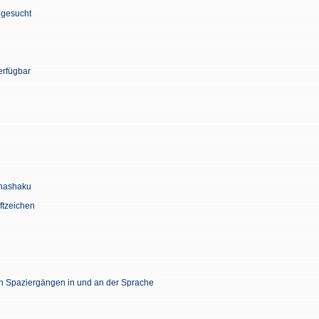
 gesucht
erfügbar
Chashaku
ftzeichen
en Spaziergängen in und an der Sprache