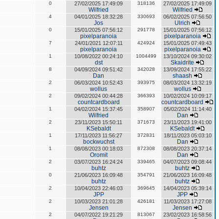
0
27/02/2025 17:49:09
318136
27/02/2025 17:49:09
Wilfried
Wilfried
4
04/01/2025 18:32:28
330693
06/02/2025 07:56:50
Jos
Ulrich
0
15/01/2025 07:56:12
291778
15/01/2025 07:56:12
pixelparanoia
pixelparanoia
7
24/01/2021 12:07:11
424924
15/01/2025 07:49:43
pixelparanoia
pixelparanoia
1
10/08/2022 00:24:10
1004499
13/10/2024 09:30:02
dst
Skaidrite
8
04/09/2024 09:51:42
342028
13/09/2024 17:55:22
Dan
shaash
2
06/03/2024 10:52:43
393975
08/03/2024 13:32:19
wollus
wollus
2
09/02/2024 00:44:28
366393
10/02/2024 10:09:17
countcardboard
countcardboard
1
04/02/2024 15:37:45
358907
05/02/2024 11:14:40
Wilfried
Dan
2
23/11/2023 15:50:11
371673
23/11/2023 19:41:00
KSebaldt
KSebaldt
1
17/11/2023 11:56:27
372831
18/11/2023 05:03:10
bockwuchst
Dan
1
08/08/2023 00:18:03
872308
08/08/2023 20:37:14
Oromit
Dan
2
03/07/2023 16:24:24
339465
04/07/2023 09:08:44
buhtz
buhtz
0
21/06/2023 16:09:48
354791
21/06/2023 16:09:48
buhtz
buhtz
2
10/04/2023 22:46:03
369645
14/04/2023 05:39:14
JPP
JPP
2
10/03/2023 21:01:28
426181
11/03/2023 17:27:08
Jensen
Jensen
2
04/07/2022 19:21:29
813067
23/02/2023 16:58:56