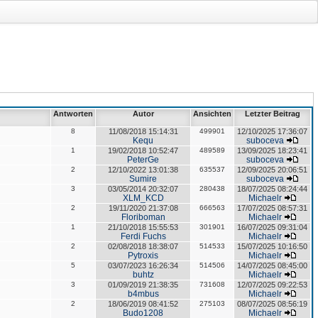
Antworten
Autor
Ansichten
Letzter Beitrag
8
11/08/2018 15:14:31
499901
12/10/2025 17:36:07
Kequ
suboceva
1
19/02/2018 10:52:47
489589
13/09/2025 18:23:41
PeterGe
suboceva
2
12/10/2022 13:01:38
635537
12/09/2025 20:06:51
Sumire
suboceva
3
03/05/2014 20:32:07
280438
18/07/2025 08:24:44
XLM_KCD
Michaelr
2
19/11/2020 21:37:08
666563
17/07/2025 08:57:31
Floriboman
Michaelr
1
21/10/2018 15:55:53
301901
16/07/2025 09:31:04
Ferdi Fuchs
Michaelr
2
02/08/2018 18:38:07
514533
15/07/2025 10:16:50
Pytroxis
Michaelr
5
03/07/2023 16:26:34
514506
14/07/2025 08:45:00
buhtz
Michaelr
3
01/09/2019 21:38:35
731608
12/07/2025 09:22:53
b4mbus
Michaelr
2
18/06/2019 08:41:52
275103
08/07/2025 08:56:19
Budo1208
Michaelr