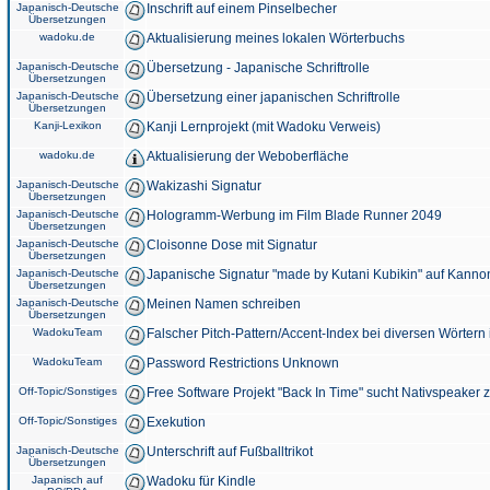
Japanisch-Deutsche
Inschrift auf einem Pinselbecher
Übersetzungen
wadoku.de
Aktualisierung meines lokalen Wörterbuchs
Japanisch-Deutsche
Übersetzung - Japanische Schriftrolle
Übersetzungen
Japanisch-Deutsche
Übersetzung einer japanischen Schriftrolle
Übersetzungen
Kanji-Lexikon
Kanji Lernprojekt (mit Wadoku Verweis)
wadoku.de
Aktualisierung der Weboberfläche
Japanisch-Deutsche
Wakizashi Signatur
Übersetzungen
Japanisch-Deutsche
Hologramm-Werbung im Film Blade Runner 2049
Übersetzungen
Japanisch-Deutsche
Cloisonne Dose mit Signatur
Übersetzungen
Japanisch-Deutsche
Japanische Signatur "made by Kutani Kubikin" auf Kanno
Übersetzungen
Japanisch-Deutsche
Meinen Namen schreiben
Übersetzungen
WadokuTeam
Falscher Pitch-Pattern/Accent-Index bei diversen Wörtern
WadokuTeam
Password Restrictions Unknown
Off-Topic/Sonstiges
Free Software Projekt "Back In Time" sucht Nativspeaker
Off-Topic/Sonstiges
Exekution
Japanisch-Deutsche
Unterschrift auf Fußballtrikot
Übersetzungen
Japanisch auf
Wadoku für Kindle