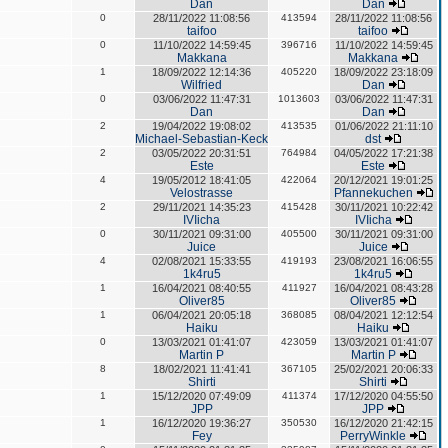
Dan
Dan
0
28/11/2022 11:08:56
413594
28/11/2022 11:08:56
taifoo
taifoo
0
11/10/2022 14:59:45
396716
11/10/2022 14:59:45
Makkana
Makkana
1
18/09/2022 12:14:36
405220
18/09/2022 23:18:09
Wilfried
Dan
0
03/06/2022 11:47:31
1013603
03/06/2022 11:47:31
Dan
Dan
2
19/04/2022 19:08:02
413535
01/06/2022 21:11:10
Michael-Sebastian-Keck
dst
2
03/05/2022 20:31:51
764984
04/05/2022 17:21:38
Este
Este
4
19/05/2012 18:41:05
422064
20/12/2021 19:01:25
Velostrasse
Pfannekuchen
2
29/11/2021 14:35:23
415428
30/11/2021 10:22:42
IVIicha
IVIicha
0
30/11/2021 09:31:00
405500
30/11/2021 09:31:00
Juice
Juice
4
02/08/2021 15:33:55
419193
23/08/2021 16:06:55
1k4ru5
1k4ru5
1
16/04/2021 08:40:55
411927
16/04/2021 08:43:28
Oliver85
Oliver85
1
06/04/2021 20:05:18
368085
08/04/2021 12:12:54
Haiku
Haiku
0
13/03/2021 01:41:07
423059
13/03/2021 01:41:07
Martin P
Martin P
8
18/02/2021 11:41:41
367105
25/02/2021 20:06:33
Shirti
Shirti
1
15/12/2020 07:49:09
411374
17/12/2020 04:55:50
JPP
JPP
1
16/12/2020 19:36:27
350530
16/12/2020 21:42:15
Fey
PerryWinkle