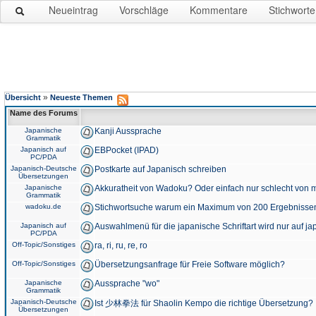
Neueintrag
Vorschläge
Kommentare
Stichworte
»
Übersicht
Neueste Themen
Name des Forums
Japanische
Kanji Aussprache
Grammatik
Japanisch auf
EBPocket (IPAD)
PC/PDA
Japanisch-Deutsche
Postkarte auf Japanisch schreiben
Übersetzungen
Japanische
Akkuratheit von Wadoku? Oder einfach nur schlecht von m
Grammatik
wadoku.de
Stichwortsuche warum ein Maximum von 200 Ergebnisse
Japanisch auf
Auswahlmenü für die japanische Schriftart wird nur auf j
PC/PDA
Off-Topic/Sonstiges
ra, ri, ru, re, ro
Off-Topic/Sonstiges
Übersetzungsanfrage für Freie Software möglich?
Japanische
Aussprache "wo"
Grammatik
Japanisch-Deutsche
Ist 少林拳法 für Shaolin Kempo die richtige Übersetzung?
Übersetzungen