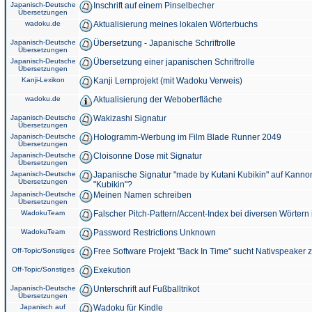
Japanisch-Deutsche
Inschrift auf einem Pinselbecher
Übersetzungen
wadoku.de
Aktualisierung meines lokalen Wörterbuchs
Japanisch-Deutsche
Übersetzung - Japanische Schriftrolle
Übersetzungen
Japanisch-Deutsche
Übersetzung einer japanischen Schriftrolle
Übersetzungen
Kanji-Lexikon
Kanji Lernprojekt (mit Wadoku Verweis)
wadoku.de
Aktualisierung der Weboberfläche
Japanisch-Deutsche
Wakizashi Signatur
Übersetzungen
Japanisch-Deutsche
Hologramm-Werbung im Film Blade Runner 2049
Übersetzungen
Japanisch-Deutsche
Cloisonne Dose mit Signatur
Übersetzungen
Japanisch-Deutsche
Japanische Signatur "made by Kutani Kubikin" auf Kanno
Übersetzungen
"Kubikin"?
Japanisch-Deutsche
Meinen Namen schreiben
Übersetzungen
WadokuTeam
Falscher Pitch-Pattern/Accent-Index bei diversen Wörtern
WadokuTeam
Password Restrictions Unknown
Off-Topic/Sonstiges
Free Software Projekt "Back In Time" sucht Nativspeaker
Off-Topic/Sonstiges
Exekution
Japanisch-Deutsche
Unterschrift auf Fußballtrikot
Übersetzungen
Japanisch auf
Wadoku für Kindle