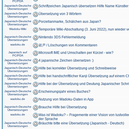
PC/PDA
Japanisch-Deutsche
Schriftzeichen Japanisch übersetzen Hilfe Name Künstler
Übersetzungen
Japanisch-Deutsche
Übersetzung von 3 Wörtern
Übersetzungen
Japanisch-Deutsche
Porzellanmarke, Schälchen aus Japan?
Übersetzungen
Wadoku-Wiki
Temporäre Wiki-Abschaltung (3. Juni 2022), nun wieder v
Japanisch-Deutsche
Nintendo 3DS Fehlermeldung
Übersetzungen
wadoku.de
岩戸 / Löschungen von Kommentaren
Japanisch auf
Microsoft IME und Umschalten per Kürzel - wie?
PC/PDA
Japanisch-Deutsche
4 japanische Zeichen übersetzen :)
Übersetzungen
Japanisch-Deutsche
Hilfe bei korrekter Übersetzung und Schreibweise
Übersetzungen
Japanisch-Deutsche
Hilfe bei handschriftlicher Kanji Übersetzung auf einem 
Übersetzungen
Japanisch-Deutsche
Hilfe bei der Übersetzung und Deutung Japanischer Schri
Übersetzungen
Japanisch-Deutsche
Erscheinungsjahr eines Buches?
Übersetzungen
wadoku.de
Nutzung von Wadoku-Daten in App
Japanisch-Deutsche
Brauche Hilfe bei Übersetzung
Übersetzungen
wadoku.de
Was ist Wadoku? – Fragemente einer Vision von lustvoll
der Sprache
Japanisch-Deutsche
Bräuchte bitte eine Übersetzung (Japanisch - Deutsch)
Übersetzungen