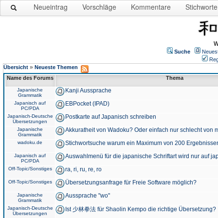
Neueintrag
Vorschläge
Kommentare
Stichworte
W
Suche
Neues
Reg
»
Übersicht
Neueste Themen
Name des Forums
Thema
Japanische
Kanji Aussprache
Grammatik
Japanisch auf
EBPocket (IPAD)
PC/PDA
Japanisch-Deutsche
Postkarte auf Japanisch schreiben
Übersetzungen
Japanische
Akkuratheit von Wadoku? Oder einfach nur schlecht von m
Grammatik
wadoku.de
Stichwortsuche warum ein Maximum von 200 Ergebnisse
Japanisch auf
Auswahlmenü für die japanische Schriftart wird nur auf j
PC/PDA
Off-Topic/Sonstiges
ra, ri, ru, re, ro
Off-Topic/Sonstiges
Übersetzungsanfrage für Freie Software möglich?
Japanische
Aussprache "wo"
Grammatik
Japanisch-Deutsche
Ist 少林拳法 für Shaolin Kempo die richtige Übersetzung?
Übersetzungen