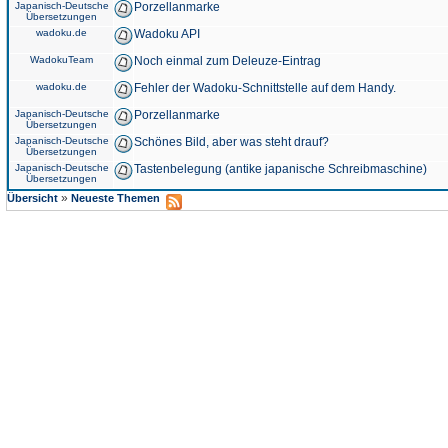
Japanisch-Deutsche
Porzellanmarke
Übersetzungen
wadoku.de
Wadoku API
WadokuTeam
Noch einmal zum Deleuze-Eintrag
wadoku.de
Fehler der Wadoku-Schnittstelle auf dem Handy.
Japanisch-Deutsche
Porzellanmarke
Übersetzungen
Japanisch-Deutsche
Schönes Bild, aber was steht drauf?
Übersetzungen
Japanisch-Deutsche
Tastenbelegung (antike japanische Schreibmaschine)
Übersetzungen
»
Übersicht
Neueste Themen