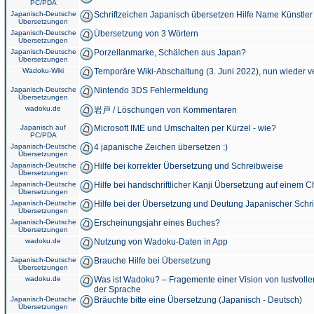
PC/PDA
Japanisch-Deutsche
Schriftzeichen Japanisch übersetzen Hilfe Name Künstler
Übersetzungen
Japanisch-Deutsche
Übersetzung von 3 Wörtern
Übersetzungen
Japanisch-Deutsche
Porzellanmarke, Schälchen aus Japan?
Übersetzungen
Wadoku-Wiki
Temporäre Wiki-Abschaltung (3. Juni 2022), nun wieder v
Japanisch-Deutsche
Nintendo 3DS Fehlermeldung
Übersetzungen
wadoku.de
岩戸 / Löschungen von Kommentaren
Japanisch auf
Microsoft IME und Umschalten per Kürzel - wie?
PC/PDA
Japanisch-Deutsche
4 japanische Zeichen übersetzen :)
Übersetzungen
Japanisch-Deutsche
Hilfe bei korrekter Übersetzung und Schreibweise
Übersetzungen
Japanisch-Deutsche
Hilfe bei handschriftlicher Kanji Übersetzung auf einem 
Übersetzungen
Japanisch-Deutsche
Hilfe bei der Übersetzung und Deutung Japanischer Schri
Übersetzungen
Japanisch-Deutsche
Erscheinungsjahr eines Buches?
Übersetzungen
wadoku.de
Nutzung von Wadoku-Daten in App
Japanisch-Deutsche
Brauche Hilfe bei Übersetzung
Übersetzungen
wadoku.de
Was ist Wadoku? – Fragemente einer Vision von lustvoll
der Sprache
Japanisch-Deutsche
Bräuchte bitte eine Übersetzung (Japanisch - Deutsch)
Übersetzungen