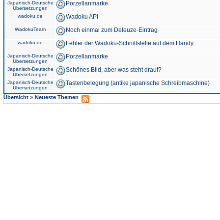
Japanisch-Deutsche
Porzellanmarke
Übersetzungen
wadoku.de
Wadoku API
WadokuTeam
Noch einmal zum Deleuze-Eintrag
wadoku.de
Fehler der Wadoku-Schnittstelle auf dem Handy.
Japanisch-Deutsche
Porzellanmarke
Übersetzungen
Japanisch-Deutsche
Schönes Bild, aber was steht drauf?
Übersetzungen
Japanisch-Deutsche
Tastenbelegung (antike japanische Schreibmaschine)
Übersetzungen
»
Übersicht
Neueste Themen