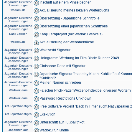
Japanisch-Deutsche
Inschrift auf einem Pinselbecher
Übersetzungen
wadoku.de
Aktualisierung meines lokalen Wörterbuchs
Japanisch-Deutsche
Übersetzung - Japanische Schriftrolle
Übersetzungen
Japanisch-Deutsche
Übersetzung einer japanischen Schriftrolle
Übersetzungen
Kanji-Lexikon
Kanji Lernprojekt (mit Wadoku Verweis)
wadoku.de
Aktualisierung der Weboberfläche
Japanisch-Deutsche
Wakizashi Signatur
Übersetzungen
Japanisch-Deutsche
Hologramm-Werbung im Film Blade Runner 2049
Übersetzungen
Japanisch-Deutsche
Cloisonne Dose mit Signatur
Übersetzungen
Japanisch-Deutsche
Japanische Signatur "made by Kutani Kubikin" auf Kanno
Übersetzungen
"Kubikin"?
Japanisch-Deutsche
Meinen Namen schreiben
Übersetzungen
WadokuTeam
Falscher Pitch-Pattern/Accent-Index bei diversen Wörtern
WadokuTeam
Password Restrictions Unknown
Off-Topic/Sonstiges
Free Software Projekt "Back In Time" sucht Nativspeaker
Off-Topic/Sonstiges
Exekution
Japanisch-Deutsche
Unterschrift auf Fußballtrikot
Übersetzungen
Japanisch auf
Wadoku für Kindle