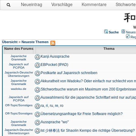
Neueintrag
Vorschläge
Kommentare
Stichworte
W
Suche
Neues
Reg
»
Übersicht
Neueste Themen
Name des Forums
Thema
Japanische
Kanji Aussprache
Grammatik
Japanisch auf
EBPocket (IPAD)
PC/PDA
Japanisch-Deutsche
Postkarte auf Japanisch schreiben
Übersetzungen
Japanische
Akkuratheit von Wadoku? Oder einfach nur schlecht von m
Grammatik
wadoku.de
Stichwortsuche warum ein Maximum von 200 Ergebnisse
Japanisch auf
Auswahlmenü für die japanische Schriftart wird nur auf j
PC/PDA
Off-Topic/Sonstiges
ra, ri, ru, re, ro
Off-Topic/Sonstiges
Übersetzungsanfrage für Freie Software möglich?
Japanische
Aussprache "wo"
Grammatik
Japanisch-Deutsche
Ist 少林拳法 für Shaolin Kempo die richtige Übersetzung?
Übersetzungen