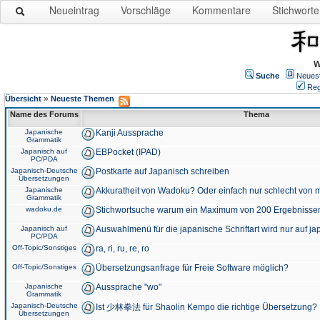
Neueintrag
Vorschläge
Kommentare
Stichworte
W
Suche
Neues
Reg
»
Übersicht
Neueste Themen
Name des Forums
Thema
Japanische
Kanji Aussprache
Grammatik
Japanisch auf
EBPocket (IPAD)
PC/PDA
Japanisch-Deutsche
Postkarte auf Japanisch schreiben
Übersetzungen
Japanische
Akkuratheit von Wadoku? Oder einfach nur schlecht von m
Grammatik
wadoku.de
Stichwortsuche warum ein Maximum von 200 Ergebnisse
Japanisch auf
Auswahlmenü für die japanische Schriftart wird nur auf j
PC/PDA
Off-Topic/Sonstiges
ra, ri, ru, re, ro
Off-Topic/Sonstiges
Übersetzungsanfrage für Freie Software möglich?
Japanische
Aussprache "wo"
Grammatik
Japanisch-Deutsche
Ist 少林拳法 für Shaolin Kempo die richtige Übersetzung?
Übersetzungen