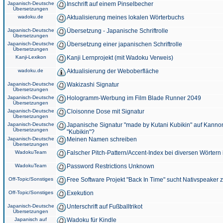
Japanisch-Deutsche
Inschrift auf einem Pinselbecher
Übersetzungen
wadoku.de
Aktualisierung meines lokalen Wörterbuchs
Japanisch-Deutsche
Übersetzung - Japanische Schriftrolle
Übersetzungen
Japanisch-Deutsche
Übersetzung einer japanischen Schriftrolle
Übersetzungen
Kanji-Lexikon
Kanji Lernprojekt (mit Wadoku Verweis)
wadoku.de
Aktualisierung der Weboberfläche
Japanisch-Deutsche
Wakizashi Signatur
Übersetzungen
Japanisch-Deutsche
Hologramm-Werbung im Film Blade Runner 2049
Übersetzungen
Japanisch-Deutsche
Cloisonne Dose mit Signatur
Übersetzungen
Japanisch-Deutsche
Japanische Signatur "made by Kutani Kubikin" auf Kanno
Übersetzungen
"Kubikin"?
Japanisch-Deutsche
Meinen Namen schreiben
Übersetzungen
WadokuTeam
Falscher Pitch-Pattern/Accent-Index bei diversen Wörtern
WadokuTeam
Password Restrictions Unknown
Off-Topic/Sonstiges
Free Software Projekt "Back In Time" sucht Nativspeaker
Off-Topic/Sonstiges
Exekution
Japanisch-Deutsche
Unterschrift auf Fußballtrikot
Übersetzungen
Japanisch auf
Wadoku für Kindle