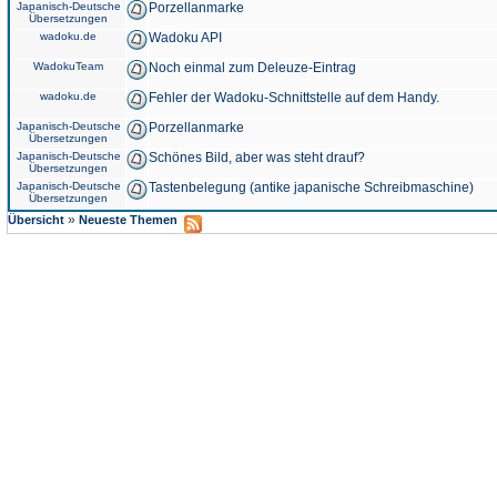
Japanisch-Deutsche
Porzellanmarke
Übersetzungen
wadoku.de
Wadoku API
WadokuTeam
Noch einmal zum Deleuze-Eintrag
wadoku.de
Fehler der Wadoku-Schnittstelle auf dem Handy.
Japanisch-Deutsche
Porzellanmarke
Übersetzungen
Japanisch-Deutsche
Schönes Bild, aber was steht drauf?
Übersetzungen
Japanisch-Deutsche
Tastenbelegung (antike japanische Schreibmaschine)
Übersetzungen
»
Übersicht
Neueste Themen