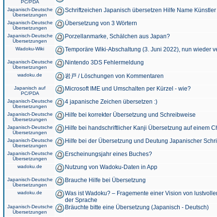
PC/PDA
Japanisch-Deutsche
Schriftzeichen Japanisch übersetzen Hilfe Name Künstler
Übersetzungen
Japanisch-Deutsche
Übersetzung von 3 Wörtern
Übersetzungen
Japanisch-Deutsche
Porzellanmarke, Schälchen aus Japan?
Übersetzungen
Wadoku-Wiki
Temporäre Wiki-Abschaltung (3. Juni 2022), nun wieder v
Japanisch-Deutsche
Nintendo 3DS Fehlermeldung
Übersetzungen
wadoku.de
岩戸 / Löschungen von Kommentaren
Japanisch auf
Microsoft IME und Umschalten per Kürzel - wie?
PC/PDA
Japanisch-Deutsche
4 japanische Zeichen übersetzen :)
Übersetzungen
Japanisch-Deutsche
Hilfe bei korrekter Übersetzung und Schreibweise
Übersetzungen
Japanisch-Deutsche
Hilfe bei handschriftlicher Kanji Übersetzung auf einem 
Übersetzungen
Japanisch-Deutsche
Hilfe bei der Übersetzung und Deutung Japanischer Schri
Übersetzungen
Japanisch-Deutsche
Erscheinungsjahr eines Buches?
Übersetzungen
wadoku.de
Nutzung von Wadoku-Daten in App
Japanisch-Deutsche
Brauche Hilfe bei Übersetzung
Übersetzungen
wadoku.de
Was ist Wadoku? – Fragemente einer Vision von lustvoll
der Sprache
Japanisch-Deutsche
Bräuchte bitte eine Übersetzung (Japanisch - Deutsch)
Übersetzungen