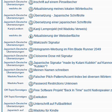
Japanisch-Deutsche
Inschrift auf einem Pinselbecher
Übersetzungen
wadoku.de
Aktualisierung meines lokalen Wörterbuchs
Japanisch-Deutsche
Übersetzung - Japanische Schriftrolle
Übersetzungen
Japanisch-Deutsche
Übersetzung einer japanischen Schriftrolle
Übersetzungen
Kanji-Lexikon
Kanji Lernprojekt (mit Wadoku Verweis)
wadoku.de
Aktualisierung der Weboberfläche
Japanisch-Deutsche
Wakizashi Signatur
Übersetzungen
Japanisch-Deutsche
Hologramm-Werbung im Film Blade Runner 2049
Übersetzungen
Japanisch-Deutsche
Cloisonne Dose mit Signatur
Übersetzungen
Japanisch-Deutsche
Japanische Signatur "made by Kutani Kubikin" auf Kanno
Übersetzungen
"Kubikin"?
Japanisch-Deutsche
Meinen Namen schreiben
Übersetzungen
WadokuTeam
Falscher Pitch-Pattern/Accent-Index bei diversen Wörtern
WadokuTeam
Password Restrictions Unknown
Off-Topic/Sonstiges
Free Software Projekt "Back In Time" sucht Nativspeaker
Off-Topic/Sonstiges
Exekution
Japanisch-Deutsche
Unterschrift auf Fußballtrikot
Übersetzungen
Japanisch auf
Wadoku für Kindle