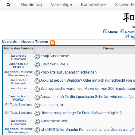
Neueintrag
Vorschläge
Kommentare
Stichworte
W
Suche
Neues
Reg
»
Übersicht
Neueste Themen
Name des Forums
Thema
Japanische
Kanji Aussprache
Grammatik
Japanisch auf
EBPocket (IPAD)
PC/PDA
Japanisch-Deutsche
Postkarte auf Japanisch schreiben
Übersetzungen
Japanische
Akkuratheit von Wadoku? Oder einfach nur schlecht von m
Grammatik
wadoku.de
Stichwortsuche warum ein Maximum von 200 Ergebnisse
Japanisch auf
Auswahlmenü für die japanische Schriftart wird nur auf j
PC/PDA
Off-Topic/Sonstiges
ra, ri, ru, re, ro
Off-Topic/Sonstiges
Übersetzungsanfrage für Freie Software möglich?
Japanische
Aussprache "wo"
Grammatik
Japanisch-Deutsche
Ist 少林拳法 für Shaolin Kempo die richtige Übersetzung?
Übersetzungen