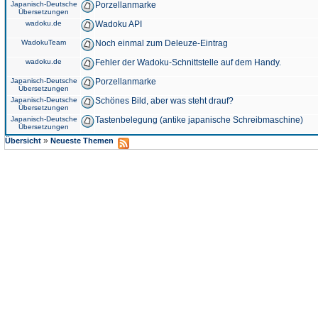
Japanisch-Deutsche
Porzellanmarke
Übersetzungen
wadoku.de
Wadoku API
WadokuTeam
Noch einmal zum Deleuze-Eintrag
wadoku.de
Fehler der Wadoku-Schnittstelle auf dem Handy.
Japanisch-Deutsche
Porzellanmarke
Übersetzungen
Japanisch-Deutsche
Schönes Bild, aber was steht drauf?
Übersetzungen
Japanisch-Deutsche
Tastenbelegung (antike japanische Schreibmaschine)
Übersetzungen
»
Übersicht
Neueste Themen