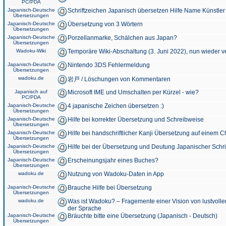
PC/PDA
Japanisch-Deutsche
Schriftzeichen Japanisch übersetzen Hilfe Name Künstler
Übersetzungen
Japanisch-Deutsche
Übersetzung von 3 Wörtern
Übersetzungen
Japanisch-Deutsche
Porzellanmarke, Schälchen aus Japan?
Übersetzungen
Wadoku-Wiki
Temporäre Wiki-Abschaltung (3. Juni 2022), nun wieder v
Japanisch-Deutsche
Nintendo 3DS Fehlermeldung
Übersetzungen
wadoku.de
岩戸 / Löschungen von Kommentaren
Japanisch auf
Microsoft IME und Umschalten per Kürzel - wie?
PC/PDA
Japanisch-Deutsche
4 japanische Zeichen übersetzen :)
Übersetzungen
Japanisch-Deutsche
Hilfe bei korrekter Übersetzung und Schreibweise
Übersetzungen
Japanisch-Deutsche
Hilfe bei handschriftlicher Kanji Übersetzung auf einem 
Übersetzungen
Japanisch-Deutsche
Hilfe bei der Übersetzung und Deutung Japanischer Schri
Übersetzungen
Japanisch-Deutsche
Erscheinungsjahr eines Buches?
Übersetzungen
wadoku.de
Nutzung von Wadoku-Daten in App
Japanisch-Deutsche
Brauche Hilfe bei Übersetzung
Übersetzungen
wadoku.de
Was ist Wadoku? – Fragemente einer Vision von lustvoll
der Sprache
Japanisch-Deutsche
Bräuchte bitte eine Übersetzung (Japanisch - Deutsch)
Übersetzungen