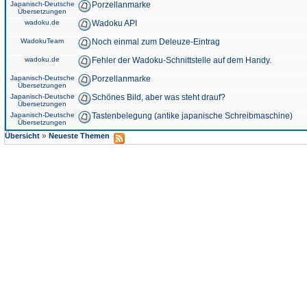
Japanisch-Deutsche
Porzellanmarke
Übersetzungen
wadoku.de
Wadoku API
WadokuTeam
Noch einmal zum Deleuze-Eintrag
wadoku.de
Fehler der Wadoku-Schnittstelle auf dem Handy.
Japanisch-Deutsche
Porzellanmarke
Übersetzungen
Japanisch-Deutsche
Schönes Bild, aber was steht drauf?
Übersetzungen
Japanisch-Deutsche
Tastenbelegung (antike japanische Schreibmaschine)
Übersetzungen
»
Übersicht
Neueste Themen