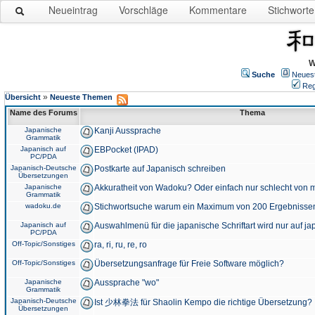
Neueintrag
Vorschläge
Kommentare
Stichworte
W
Suche
Neues
Reg
»
Übersicht
Neueste Themen
Name des Forums
Thema
Japanische
Kanji Aussprache
Grammatik
Japanisch auf
EBPocket (IPAD)
PC/PDA
Japanisch-Deutsche
Postkarte auf Japanisch schreiben
Übersetzungen
Japanische
Akkuratheit von Wadoku? Oder einfach nur schlecht von m
Grammatik
wadoku.de
Stichwortsuche warum ein Maximum von 200 Ergebnisse
Japanisch auf
Auswahlmenü für die japanische Schriftart wird nur auf j
PC/PDA
Off-Topic/Sonstiges
ra, ri, ru, re, ro
Off-Topic/Sonstiges
Übersetzungsanfrage für Freie Software möglich?
Japanische
Aussprache "wo"
Grammatik
Japanisch-Deutsche
Ist 少林拳法 für Shaolin Kempo die richtige Übersetzung?
Übersetzungen