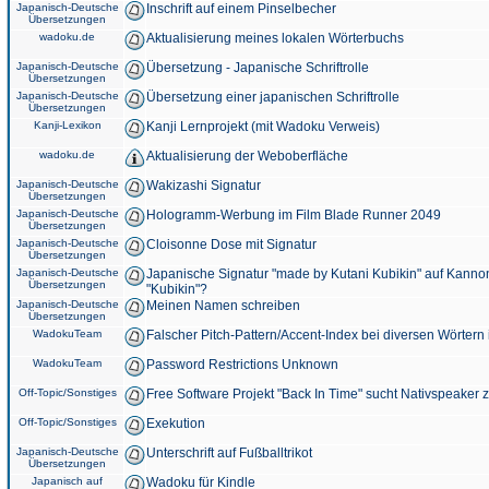
Japanisch-Deutsche
Inschrift auf einem Pinselbecher
Übersetzungen
wadoku.de
Aktualisierung meines lokalen Wörterbuchs
Japanisch-Deutsche
Übersetzung - Japanische Schriftrolle
Übersetzungen
Japanisch-Deutsche
Übersetzung einer japanischen Schriftrolle
Übersetzungen
Kanji-Lexikon
Kanji Lernprojekt (mit Wadoku Verweis)
wadoku.de
Aktualisierung der Weboberfläche
Japanisch-Deutsche
Wakizashi Signatur
Übersetzungen
Japanisch-Deutsche
Hologramm-Werbung im Film Blade Runner 2049
Übersetzungen
Japanisch-Deutsche
Cloisonne Dose mit Signatur
Übersetzungen
Japanisch-Deutsche
Japanische Signatur "made by Kutani Kubikin" auf Kanno
Übersetzungen
"Kubikin"?
Japanisch-Deutsche
Meinen Namen schreiben
Übersetzungen
WadokuTeam
Falscher Pitch-Pattern/Accent-Index bei diversen Wörtern
WadokuTeam
Password Restrictions Unknown
Off-Topic/Sonstiges
Free Software Projekt "Back In Time" sucht Nativspeaker
Off-Topic/Sonstiges
Exekution
Japanisch-Deutsche
Unterschrift auf Fußballtrikot
Übersetzungen
Japanisch auf
Wadoku für Kindle