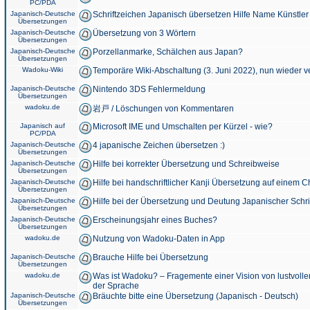
PC/PDA
Japanisch-Deutsche
Schriftzeichen Japanisch übersetzen Hilfe Name Künstler
Übersetzungen
Japanisch-Deutsche
Übersetzung von 3 Wörtern
Übersetzungen
Japanisch-Deutsche
Porzellanmarke, Schälchen aus Japan?
Übersetzungen
Wadoku-Wiki
Temporäre Wiki-Abschaltung (3. Juni 2022), nun wieder v
Japanisch-Deutsche
Nintendo 3DS Fehlermeldung
Übersetzungen
wadoku.de
岩戸 / Löschungen von Kommentaren
Japanisch auf
Microsoft IME und Umschalten per Kürzel - wie?
PC/PDA
Japanisch-Deutsche
4 japanische Zeichen übersetzen :)
Übersetzungen
Japanisch-Deutsche
Hilfe bei korrekter Übersetzung und Schreibweise
Übersetzungen
Japanisch-Deutsche
Hilfe bei handschriftlicher Kanji Übersetzung auf einem 
Übersetzungen
Japanisch-Deutsche
Hilfe bei der Übersetzung und Deutung Japanischer Schri
Übersetzungen
Japanisch-Deutsche
Erscheinungsjahr eines Buches?
Übersetzungen
wadoku.de
Nutzung von Wadoku-Daten in App
Japanisch-Deutsche
Brauche Hilfe bei Übersetzung
Übersetzungen
wadoku.de
Was ist Wadoku? – Fragemente einer Vision von lustvoll
der Sprache
Japanisch-Deutsche
Bräuchte bitte eine Übersetzung (Japanisch - Deutsch)
Übersetzungen