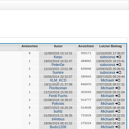
Antworten
Autor
Ansichten
Letzter Beitrag
8
11/08/2018 15:14:31
500171
12/10/2025 17:36:07
Kequ
suboceva
1
19/02/2018 10:52:47
489862
13/09/2025 18:23:41
PeterGe
suboceva
2
12/10/2022 13:01:38
635946
12/09/2025 20:06:51
Sumire
suboceva
3
03/05/2014 20:32:07
280643
18/07/2025 08:24:44
XLM_KCD
Michaelr
2
19/11/2020 21:37:08
666970
17/07/2025 08:57:31
Floriboman
Michaelr
1
21/10/2018 15:55:53
302045
16/07/2025 09:31:04
Ferdi Fuchs
Michaelr
2
02/08/2018 18:38:07
514777
15/07/2025 10:16:50
Pytroxis
Michaelr
5
03/07/2023 16:26:34
514638
14/07/2025 08:45:00
buhtz
Michaelr
3
01/09/2019 21:38:35
731818
12/07/2025 09:22:53
b4mbus
Michaelr
2
18/06/2019 08:41:52
275224
08/07/2025 08:56:19
Budo1208
Michaelr