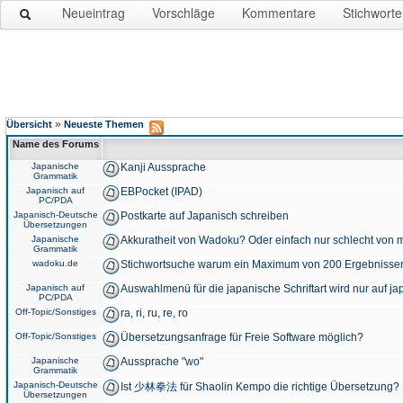
Neueintrag
Vorschläge
Kommentare
Stichworte
»
Übersicht
Neueste Themen
Name des Forums
Japanische
Kanji Aussprache
Grammatik
Japanisch auf
EBPocket (IPAD)
PC/PDA
Japanisch-Deutsche
Postkarte auf Japanisch schreiben
Übersetzungen
Japanische
Akkuratheit von Wadoku? Oder einfach nur schlecht von m
Grammatik
wadoku.de
Stichwortsuche warum ein Maximum von 200 Ergebnisse
Japanisch auf
Auswahlmenü für die japanische Schriftart wird nur auf j
PC/PDA
Off-Topic/Sonstiges
ra, ri, ru, re, ro
Off-Topic/Sonstiges
Übersetzungsanfrage für Freie Software möglich?
Japanische
Aussprache "wo"
Grammatik
Japanisch-Deutsche
Ist 少林拳法 für Shaolin Kempo die richtige Übersetzung?
Übersetzungen