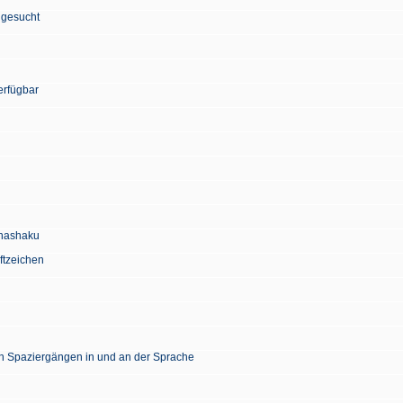
 gesucht
erfügbar
Chashaku
ftzeichen
en Spaziergängen in und an der Sprache