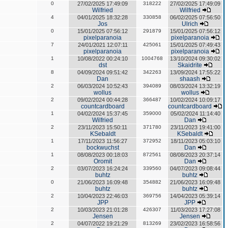
0
27/02/2025 17:49:09
318222
27/02/2025 17:49:09
Wilfried
Wilfried
4
04/01/2025 18:32:28
330858
06/02/2025 07:56:50
Jos
Ulrich
0
15/01/2025 07:56:12
291879
15/01/2025 07:56:12
pixelparanoia
pixelparanoia
7
24/01/2021 12:07:11
425061
15/01/2025 07:49:43
pixelparanoia
pixelparanoia
1
10/08/2022 00:24:10
1004768
13/10/2024 09:30:02
dst
Skaidrite
8
04/09/2024 09:51:42
342263
13/09/2024 17:55:22
Dan
shaash
2
06/03/2024 10:52:43
394089
08/03/2024 13:32:19
wollus
wollus
2
09/02/2024 00:44:28
366487
10/02/2024 10:09:17
countcardboard
countcardboard
1
04/02/2024 15:37:45
359000
05/02/2024 11:14:40
Wilfried
Dan
2
23/11/2023 15:50:11
371780
23/11/2023 19:41:00
KSebaldt
KSebaldt
1
17/11/2023 11:56:27
372952
18/11/2023 05:03:10
bockwuchst
Dan
1
08/08/2023 00:18:03
872561
08/08/2023 20:37:14
Oromit
Dan
2
03/07/2023 16:24:24
339560
04/07/2023 09:08:44
buhtz
buhtz
0
21/06/2023 16:09:48
354882
21/06/2023 16:09:48
buhtz
buhtz
2
10/04/2023 22:46:03
369756
14/04/2023 05:39:14
JPP
JPP
2
10/03/2023 21:01:28
426307
11/03/2023 17:27:08
Jensen
Jensen
2
04/07/2022 19:21:29
813269
23/02/2023 16:58:56