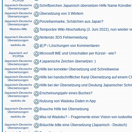
PC/PDA
Japanisch-Deutsche
Schriftzeichen Japanisch übersetzen Hilfe Name Künstler
Übersetzungen
Japanisch-Deutsche
Übersetzung von 3 Wörtern
Übersetzungen
Japanisch-Deutsche
Porzellanmarke, Schälchen aus Japan?
Übersetzungen
Wadoku-Wiki
Temporäre Wiki-Abschaltung (3. Juni 2022), nun wieder v
Japanisch-Deutsche
Nintendo 3DS Fehlermeldung
Übersetzungen
wadoku.de
岩戸 / Löschungen von Kommentaren
Japanisch auf
Microsoft IME und Umschalten per Kürzel - wie?
PC/PDA
Japanisch-Deutsche
4 japanische Zeichen übersetzen :)
Übersetzungen
Japanisch-Deutsche
Hilfe bei korrekter Übersetzung und Schreibweise
Übersetzungen
Japanisch-Deutsche
Hilfe bei handschriftlicher Kanji Übersetzung auf einem 
Übersetzungen
Japanisch-Deutsche
Hilfe bei der Übersetzung und Deutung Japanischer Schri
Übersetzungen
Japanisch-Deutsche
Erscheinungsjahr eines Buches?
Übersetzungen
wadoku.de
Nutzung von Wadoku-Daten in App
Japanisch-Deutsche
Brauche Hilfe bei Übersetzung
Übersetzungen
wadoku.de
Was ist Wadoku? – Fragemente einer Vision von lustvoll
Japanisch-Deutsche
Bräuchte bitte eine Übersetzung (Japanisch - Deutsch)
Übersetzungen