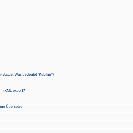
n-Statue. Was bedeutet "Kubikin"?
 im XML export?
 zum Übersetzen