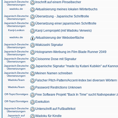
Japanisch-Deutsche
Inschrift auf einem Pinselbecher
Übersetzungen
wadoku.de
Aktualisierung meines lokalen Wörterbuchs
Japanisch-Deutsche
Übersetzung - Japanische Schriftrolle
Übersetzungen
Japanisch-Deutsche
Übersetzung einer japanischen Schriftrolle
Übersetzungen
Kanji-Lexikon
Kanji Lernprojekt (mit Wadoku Verweis)
wadoku.de
Aktualisierung der Weboberfläche
Japanisch-Deutsche
Wakizashi Signatur
Übersetzungen
Japanisch-Deutsche
Hologramm-Werbung im Film Blade Runner 2049
Übersetzungen
Japanisch-Deutsche
Cloisonne Dose mit Signatur
Übersetzungen
Japanisch-Deutsche
Japanische Signatur "made by Kutani Kubikin" auf Kanno
Übersetzungen
Japanisch-Deutsche
Meinen Namen schreiben
Übersetzungen
WadokuTeam
Falscher Pitch-Pattern/Accent-Index bei diversen Wörtern
WadokuTeam
Password Restrictions Unknown
Off-Topic/Sonstiges
Free Software Projekt "Back In Time" sucht Nativspeaker
Off-Topic/Sonstiges
Exekution
Japanisch-Deutsche
Unterschrift auf Fußballtrikot
Übersetzungen
Japanisch auf
Wadoku für Kindle