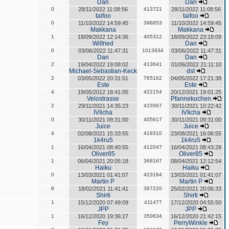
Dan
Dan
0
28/11/2022 11:08:56
413721
28/11/2022 11:08:56
taifoo
taifoo
0
11/10/2022 14:59:45
396853
11/10/2022 14:59:45
Makkana
Makkana
1
18/09/2022 12:14:36
405312
18/09/2022 23:18:09
Wilfried
Dan
0
03/06/2022 11:47:31
1013934
03/06/2022 11:47:31
Dan
Dan
2
19/04/2022 19:08:02
413641
01/06/2022 21:11:10
Michael-Sebastian-Keck
dst
2
03/05/2022 20:31:51
765162
04/05/2022 17:21:38
Este
Este
4
19/05/2012 18:41:05
422154
20/12/2021 19:01:25
Velostrasse
Pfannekuchen
2
29/11/2021 14:35:23
415567
30/11/2021 10:22:42
IVIicha
IVIicha
0
30/11/2021 09:31:00
405617
30/11/2021 09:31:00
Juice
Juice
4
02/08/2021 15:33:55
419310
23/08/2021 16:06:55
1k4ru5
1k4ru5
1
16/04/2021 08:40:55
412047
16/04/2021 08:43:28
Oliver85
Oliver85
1
06/04/2021 20:05:18
368167
08/04/2021 12:12:54
Haiku
Haiku
0
13/03/2021 01:41:07
423164
13/03/2021 01:41:07
Martin P
Martin P
8
18/02/2021 11:41:41
367220
25/02/2021 20:06:33
Shirti
Shirti
1
15/12/2020 07:49:09
411477
17/12/2020 04:55:50
JPP
JPP
1
16/12/2020 19:36:27
350634
16/12/2020 21:42:15
Fey
PerryWinkle