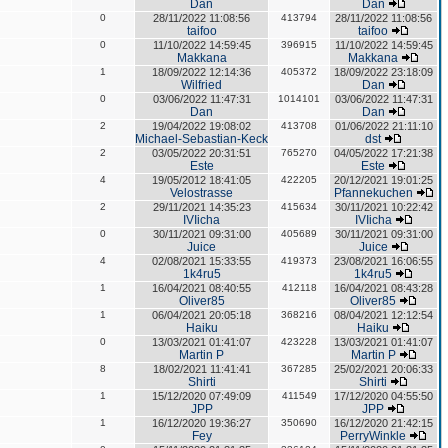
Dan
Dan
0
28/11/2022 11:08:56
413794
28/11/2022 11:08:56
taifoo
taifoo
0
11/10/2022 14:59:45
396915
11/10/2022 14:59:45
Makkana
Makkana
1
18/09/2022 12:14:36
405372
18/09/2022 23:18:09
Wilfried
Dan
0
03/06/2022 11:47:31
1014101
03/06/2022 11:47:31
Dan
Dan
2
19/04/2022 19:08:02
413708
01/06/2022 21:11:10
Michael-Sebastian-Keck
dst
2
03/05/2022 20:31:51
765270
04/05/2022 17:21:38
Este
Este
4
19/05/2012 18:41:05
422205
20/12/2021 19:01:25
Velostrasse
Pfannekuchen
2
29/11/2021 14:35:23
415634
30/11/2021 10:22:42
IVIicha
IVIicha
0
30/11/2021 09:31:00
405689
30/11/2021 09:31:00
Juice
Juice
4
02/08/2021 15:33:55
419373
23/08/2021 16:06:55
1k4ru5
1k4ru5
1
16/04/2021 08:40:55
412118
16/04/2021 08:43:28
Oliver85
Oliver85
1
06/04/2021 20:05:18
368216
08/04/2021 12:12:54
Haiku
Haiku
0
13/03/2021 01:41:07
423228
13/03/2021 01:41:07
Martin P
Martin P
8
18/02/2021 11:41:41
367285
25/02/2021 20:06:33
Shirti
Shirti
1
15/12/2020 07:49:09
411549
17/12/2020 04:55:50
JPP
JPP
1
16/12/2020 19:36:27
350690
16/12/2020 21:42:15
Fey
PerryWinkle