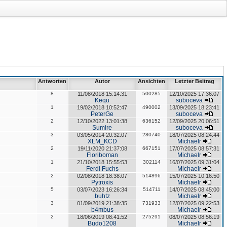
Antworten
Autor
Ansichten
Letzter Beitrag
8
11/08/2018 15:14:31
500285
12/10/2025 17:36:07
Kequ
suboceva
1
19/02/2018 10:52:47
490002
13/09/2025 18:23:41
PeterGe
suboceva
2
12/10/2022 13:01:38
636152
12/09/2025 20:06:51
Sumire
suboceva
3
03/05/2014 20:32:07
280740
18/07/2025 08:24:44
XLM_KCD
Michaelr
2
19/11/2020 21:37:08
667151
17/07/2025 08:57:31
Floriboman
Michaelr
1
21/10/2018 15:55:53
302114
16/07/2025 09:31:04
Ferdi Fuchs
Michaelr
2
02/08/2018 18:38:07
514896
15/07/2025 10:16:50
Pytroxis
Michaelr
5
03/07/2023 16:26:34
514711
14/07/2025 08:45:00
buhtz
Michaelr
3
01/09/2019 21:38:35
731933
12/07/2025 09:22:53
b4mbus
Michaelr
2
18/06/2019 08:41:52
275291
08/07/2025 08:56:19
Budo1208
Michaelr