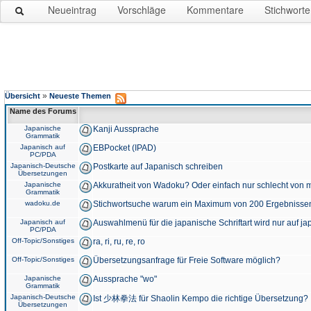
Neueintrag
Vorschläge
Kommentare
Stichworte
»
Übersicht
Neueste Themen
Name des Forums
Japanische
Kanji Aussprache
Grammatik
Japanisch auf
EBPocket (IPAD)
PC/PDA
Japanisch-Deutsche
Postkarte auf Japanisch schreiben
Übersetzungen
Japanische
Akkuratheit von Wadoku? Oder einfach nur schlecht von m
Grammatik
wadoku.de
Stichwortsuche warum ein Maximum von 200 Ergebnisse
Japanisch auf
Auswahlmenü für die japanische Schriftart wird nur auf j
PC/PDA
Off-Topic/Sonstiges
ra, ri, ru, re, ro
Off-Topic/Sonstiges
Übersetzungsanfrage für Freie Software möglich?
Japanische
Aussprache "wo"
Grammatik
Japanisch-Deutsche
Ist 少林拳法 für Shaolin Kempo die richtige Übersetzung?
Übersetzungen