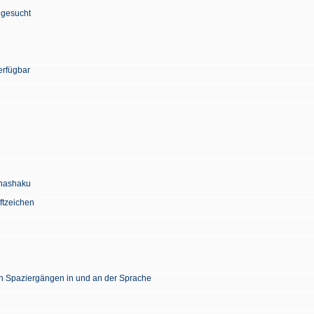
 gesucht
erfügbar
Chashaku
ftzeichen
en Spaziergängen in und an der Sprache