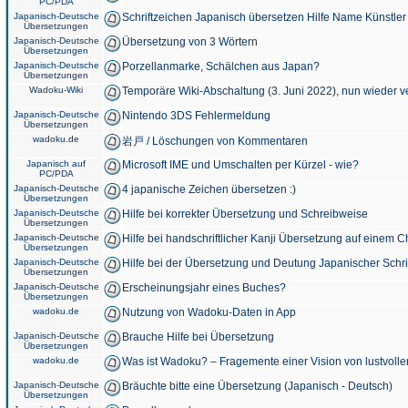
PC/PDA
Japanisch-Deutsche
Schriftzeichen Japanisch übersetzen Hilfe Name Künstler
Übersetzungen
Japanisch-Deutsche
Übersetzung von 3 Wörtern
Übersetzungen
Japanisch-Deutsche
Porzellanmarke, Schälchen aus Japan?
Übersetzungen
Wadoku-Wiki
Temporäre Wiki-Abschaltung (3. Juni 2022), nun wieder v
Japanisch-Deutsche
Nintendo 3DS Fehlermeldung
Übersetzungen
wadoku.de
岩戸 / Löschungen von Kommentaren
Japanisch auf
Microsoft IME und Umschalten per Kürzel - wie?
PC/PDA
Japanisch-Deutsche
4 japanische Zeichen übersetzen :)
Übersetzungen
Japanisch-Deutsche
Hilfe bei korrekter Übersetzung und Schreibweise
Übersetzungen
Japanisch-Deutsche
Hilfe bei handschriftlicher Kanji Übersetzung auf einem 
Übersetzungen
Japanisch-Deutsche
Hilfe bei der Übersetzung und Deutung Japanischer Schri
Übersetzungen
Japanisch-Deutsche
Erscheinungsjahr eines Buches?
Übersetzungen
wadoku.de
Nutzung von Wadoku-Daten in App
Japanisch-Deutsche
Brauche Hilfe bei Übersetzung
Übersetzungen
wadoku.de
Was ist Wadoku? – Fragemente einer Vision von lustvoll
Japanisch-Deutsche
Bräuchte bitte eine Übersetzung (Japanisch - Deutsch)
Übersetzungen