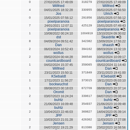
0
27/02/2025 17:49:09
318279
27/02/2025 17:49:09
Wilfried
Wilfried
4
04/01/2025 18:32:28
330955
06/02/2025 07:56:50
Jos
Ulrich
0
15/01/2025 07:56:12
291956
15/01/2025 07:56:12
pixelparanoia
pixelparanoia
7
24/01/2021 12:07:11
425129
15/01/2025 07:49:43
pixelparanoia
pixelparanoia
1
10/08/2022 00:24:10
1004919
13/10/2024 09:30:02
dst
Skaidrite
8
04/09/2024 09:51:42
342382
13/09/2024 17:55:22
Dan
shaash
2
06/03/2024 10:52:43
394162
08/03/2024 13:32:19
wollus
wollus
2
09/02/2024 00:44:28
366546
10/02/2024 10:09:17
countcardboard
countcardboard
1
04/02/2024 15:37:45
359065
05/02/2024 11:14:40
Wilfried
Dan
2
23/11/2023 15:50:11
371849
23/11/2023 19:41:00
KSebaldt
KSebaldt
1
17/11/2023 11:56:27
373015
18/11/2023 05:03:10
bockwuchst
Dan
1
08/08/2023 00:18:03
872709
08/08/2023 20:37:14
Oromit
Dan
2
03/07/2023 16:24:24
339617
04/07/2023 09:08:44
buhtz
buhtz
0
21/06/2023 16:09:48
354937
21/06/2023 16:09:48
buhtz
buhtz
2
10/04/2023 22:46:03
369827
14/04/2023 05:39:14
JPP
JPP
2
10/03/2023 21:01:28
426362
11/03/2023 17:27:08
Jensen
Jensen
2
04/07/2022 19:21:29
813386
23/02/2023 16:58:56