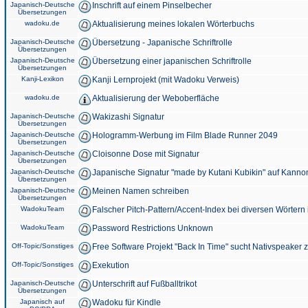
Japanisch-Deutsche
Inschrift auf einem Pinselbecher
Übersetzungen
wadoku.de
Aktualisierung meines lokalen Wörterbuchs
Japanisch-Deutsche
Übersetzung - Japanische Schriftrolle
Übersetzungen
Japanisch-Deutsche
Übersetzung einer japanischen Schriftrolle
Übersetzungen
Kanji-Lexikon
Kanji Lernprojekt (mit Wadoku Verweis)
wadoku.de
Aktualisierung der Weboberfläche
Japanisch-Deutsche
Wakizashi Signatur
Übersetzungen
Japanisch-Deutsche
Hologramm-Werbung im Film Blade Runner 2049
Übersetzungen
Japanisch-Deutsche
Cloisonne Dose mit Signatur
Übersetzungen
Japanisch-Deutsche
Japanische Signatur "made by Kutani Kubikin" auf Kanno
Übersetzungen
Japanisch-Deutsche
Meinen Namen schreiben
Übersetzungen
WadokuTeam
Falscher Pitch-Pattern/Accent-Index bei diversen Wörtern
WadokuTeam
Password Restrictions Unknown
Off-Topic/Sonstiges
Free Software Projekt "Back In Time" sucht Nativspeaker
Off-Topic/Sonstiges
Exekution
Japanisch-Deutsche
Unterschrift auf Fußballtrikot
Übersetzungen
Japanisch auf
Wadoku für Kindle