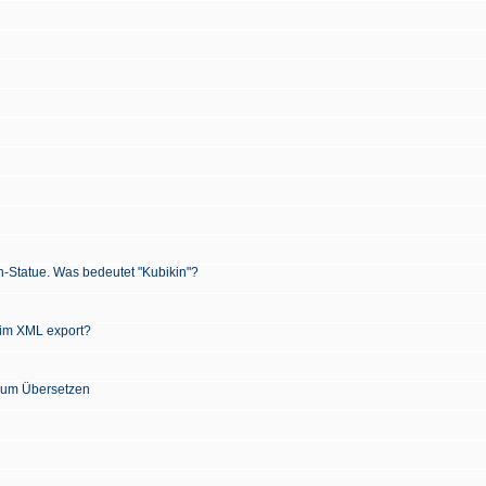
n-Statue. Was bedeutet "Kubikin"?
 im XML export?
 zum Übersetzen