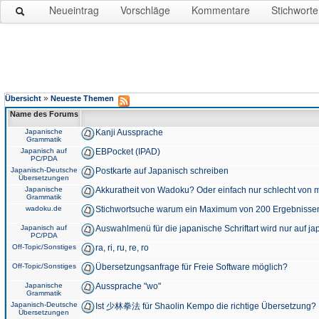
Neueintrag
Vorschläge
Kommentare
Stichworte
»
Übersicht
Neueste Themen
Name des Forums
Japanische
Kanji Aussprache
Grammatik
Japanisch auf
EBPocket (IPAD)
PC/PDA
Japanisch-Deutsche
Postkarte auf Japanisch schreiben
Übersetzungen
Japanische
Akkuratheit von Wadoku? Oder einfach nur schlecht von m
Grammatik
wadoku.de
Stichwortsuche warum ein Maximum von 200 Ergebnisse
Japanisch auf
Auswahlmenü für die japanische Schriftart wird nur auf j
PC/PDA
Off-Topic/Sonstiges
ra, ri, ru, re, ro
Off-Topic/Sonstiges
Übersetzungsanfrage für Freie Software möglich?
Japanische
Aussprache "wo"
Grammatik
Japanisch-Deutsche
Ist 少林拳法 für Shaolin Kempo die richtige Übersetzung?
Übersetzungen