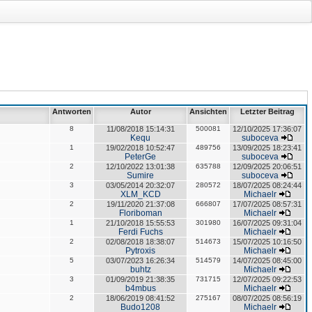
Antworten
Autor
Ansichten
Letzter Beitrag
8
11/08/2018 15:14:31
500081
12/10/2025 17:36:07
Kequ
suboceva
1
19/02/2018 10:52:47
489756
13/09/2025 18:23:41
PeterGe
suboceva
2
12/10/2022 13:01:38
635788
12/09/2025 20:06:51
Sumire
suboceva
3
03/05/2014 20:32:07
280572
18/07/2025 08:24:44
XLM_KCD
Michaelr
2
19/11/2020 21:37:08
666807
17/07/2025 08:57:31
Floriboman
Michaelr
1
21/10/2018 15:55:53
301980
16/07/2025 09:31:04
Ferdi Fuchs
Michaelr
2
02/08/2018 18:38:07
514673
15/07/2025 10:16:50
Pytroxis
Michaelr
5
03/07/2023 16:26:34
514579
14/07/2025 08:45:00
buhtz
Michaelr
3
01/09/2019 21:38:35
731715
12/07/2025 09:22:53
b4mbus
Michaelr
2
18/06/2019 08:41:52
275167
08/07/2025 08:56:19
Budo1208
Michaelr