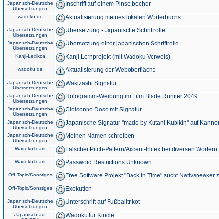
Japanisch-Deutsche
Inschrift auf einem Pinselbecher
Übersetzungen
wadoku.de
Aktualisierung meines lokalen Wörterbuchs
Japanisch-Deutsche
Übersetzung - Japanische Schriftrolle
Übersetzungen
Japanisch-Deutsche
Übersetzung einer japanischen Schriftrolle
Übersetzungen
Kanji-Lexikon
Kanji Lernprojekt (mit Wadoku Verweis)
wadoku.de
Aktualisierung der Weboberfläche
Japanisch-Deutsche
Wakizashi Signatur
Übersetzungen
Japanisch-Deutsche
Hologramm-Werbung im Film Blade Runner 2049
Übersetzungen
Japanisch-Deutsche
Cloisonne Dose mit Signatur
Übersetzungen
Japanisch-Deutsche
Japanische Signatur "made by Kutani Kubikin" auf Kanno
Übersetzungen
Japanisch-Deutsche
Meinen Namen schreiben
Übersetzungen
WadokuTeam
Falscher Pitch-Pattern/Accent-Index bei diversen Wörtern
WadokuTeam
Password Restrictions Unknown
Off-Topic/Sonstiges
Free Software Projekt "Back In Time" sucht Nativspeaker
Off-Topic/Sonstiges
Exekution
Japanisch-Deutsche
Unterschrift auf Fußballtrikot
Übersetzungen
Japanisch auf
Wadoku für Kindle