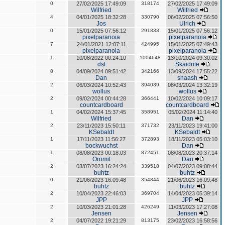
0
27/02/2025 17:49:09
318174
27/02/2025 17:49:09
Wilfried
Wilfried
4
04/01/2025 18:32:28
330790
06/02/2025 07:56:50
Jos
Ulrich
0
15/01/2025 07:56:12
291833
15/01/2025 07:56:12
pixelparanoia
pixelparanoia
7
24/01/2021 12:07:11
424995
15/01/2025 07:49:43
pixelparanoia
pixelparanoia
1
10/08/2022 00:24:10
1004648
13/10/2024 09:30:02
dst
Skaidrite
8
04/09/2024 09:51:42
342166
13/09/2024 17:55:22
Dan
shaash
2
06/03/2024 10:52:43
394039
08/03/2024 13:32:19
wollus
wollus
2
09/02/2024 00:44:28
366441
10/02/2024 10:09:17
countcardboard
countcardboard
1
04/02/2024 15:37:45
358951
05/02/2024 11:14:40
Wilfried
Dan
2
23/11/2023 15:50:11
371732
23/11/2023 19:41:00
KSebaldt
KSebaldt
1
17/11/2023 11:56:27
372893
18/11/2023 05:03:10
bockwuchst
Dan
1
08/08/2023 00:18:03
872451
08/08/2023 20:37:14
Oromit
Dan
2
03/07/2023 16:24:24
339518
04/07/2023 09:08:44
buhtz
buhtz
0
21/06/2023 16:09:48
354844
21/06/2023 16:09:48
buhtz
buhtz
2
10/04/2023 22:46:03
369704
14/04/2023 05:39:14
JPP
JPP
2
10/03/2023 21:01:28
426249
11/03/2023 17:27:08
Jensen
Jensen
2
04/07/2022 19:21:29
813175
23/02/2023 16:58:56