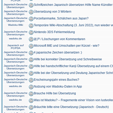
PC/PDA
Japanisch-Deutsche
Schriftzeichen Japanisch übersetzen Hilfe Name Künstler
Übersetzungen
Japanisch-Deutsche
Übersetzung von 3 Wörtern
Übersetzungen
Japanisch-Deutsche
Porzellanmarke, Schälchen aus Japan?
Übersetzungen
Wadoku-Wiki
Temporäre Wiki-Abschaltung (3. Juni 2022), nun wieder v
Japanisch-Deutsche
Nintendo 3DS Fehlermeldung
Übersetzungen
wadoku.de
岩戸 / Löschungen von Kommentaren
Japanisch auf
Microsoft IME und Umschalten per Kürzel - wie?
PC/PDA
Japanisch-Deutsche
4 japanische Zeichen übersetzen :)
Übersetzungen
Japanisch-Deutsche
Hilfe bei korrekter Übersetzung und Schreibweise
Übersetzungen
Japanisch-Deutsche
Hilfe bei handschriftlicher Kanji Übersetzung auf einem 
Übersetzungen
Japanisch-Deutsche
Hilfe bei der Übersetzung und Deutung Japanischer Schri
Übersetzungen
Japanisch-Deutsche
Erscheinungsjahr eines Buches?
Übersetzungen
wadoku.de
Nutzung von Wadoku-Daten in App
Japanisch-Deutsche
Brauche Hilfe bei Übersetzung
Übersetzungen
wadoku.de
Was ist Wadoku? – Fragemente einer Vision von lustvoll
Japanisch-Deutsche
Bräuchte bitte eine Übersetzung (Japanisch - Deutsch)
Übersetzungen