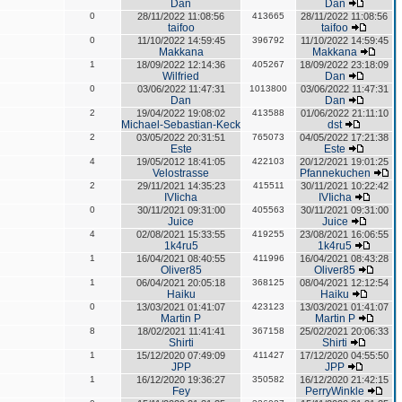
Dan
Dan
0
28/11/2022 11:08:56
413665
28/11/2022 11:08:56
taifoo
taifoo
0
11/10/2022 14:59:45
396792
11/10/2022 14:59:45
Makkana
Makkana
1
18/09/2022 12:14:36
405267
18/09/2022 23:18:09
Wilfried
Dan
0
03/06/2022 11:47:31
1013800
03/06/2022 11:47:31
Dan
Dan
2
19/04/2022 19:08:02
413588
01/06/2022 21:11:10
Michael-Sebastian-Keck
dst
2
03/05/2022 20:31:51
765073
04/05/2022 17:21:38
Este
Este
4
19/05/2012 18:41:05
422103
20/12/2021 19:01:25
Velostrasse
Pfannekuchen
2
29/11/2021 14:35:23
415511
30/11/2021 10:22:42
IVIicha
IVIicha
0
30/11/2021 09:31:00
405563
30/11/2021 09:31:00
Juice
Juice
4
02/08/2021 15:33:55
419255
23/08/2021 16:06:55
1k4ru5
1k4ru5
1
16/04/2021 08:40:55
411996
16/04/2021 08:43:28
Oliver85
Oliver85
1
06/04/2021 20:05:18
368125
08/04/2021 12:12:54
Haiku
Haiku
0
13/03/2021 01:41:07
423123
13/03/2021 01:41:07
Martin P
Martin P
8
18/02/2021 11:41:41
367158
25/02/2021 20:06:33
Shirti
Shirti
1
15/12/2020 07:49:09
411427
17/12/2020 04:55:50
JPP
JPP
1
16/12/2020 19:36:27
350582
16/12/2020 21:42:15
Fey
PerryWinkle