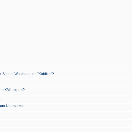
n-Statue. Was bedeutet "Kubikin"?
 im XML export?
 zum Übersetzen