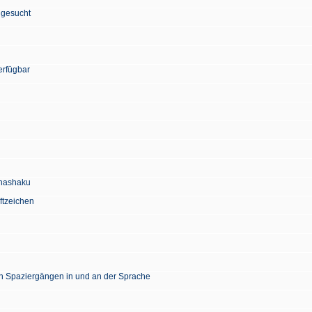
 gesucht
erfügbar
Chashaku
ftzeichen
en Spaziergängen in und an der Sprache