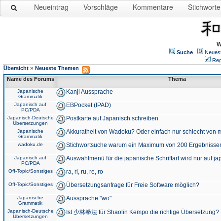
Neueintrag
Vorschläge
Kommentare
Stichworte
W
Suche
Neues
Reg
»
Übersicht
Neueste Themen
Name des Forums
Thema
Japanische
Kanji Aussprache
Grammatik
Japanisch auf
EBPocket (IPAD)
PC/PDA
Japanisch-Deutsche
Postkarte auf Japanisch schreiben
Übersetzungen
Japanische
Akkuratheit von Wadoku? Oder einfach nur schlecht von m
Grammatik
wadoku.de
Stichwortsuche warum ein Maximum von 200 Ergebnisse
Japanisch auf
Auswahlmenü für die japanische Schriftart wird nur auf j
PC/PDA
Off-Topic/Sonstiges
ra, ri, ru, re, ro
Off-Topic/Sonstiges
Übersetzungsanfrage für Freie Software möglich?
Japanische
Aussprache "wo"
Grammatik
Japanisch-Deutsche
Ist 少林拳法 für Shaolin Kempo die richtige Übersetzung?
Übersetzungen