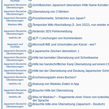
PC/PDA
Japanisch-Deutsche
Schriftzeichen Japanisch übersetzen Hilfe Name Künstler
Übersetzungen
Japanisch-Deutsche
Übersetzung von 3 Wörtern
Übersetzungen
Japanisch-Deutsche
Porzellanmarke, Schälchen aus Japan?
Übersetzungen
Wadoku-Wiki
Temporäre Wiki-Abschaltung (3. Juni 2022), nun wieder v
Japanisch-Deutsche
Nintendo 3DS Fehlermeldung
Übersetzungen
wadoku.de
岩戸 / Löschungen von Kommentaren
Japanisch auf
Microsoft IME und Umschalten per Kürzel - wie?
PC/PDA
Japanisch-Deutsche
4 japanische Zeichen übersetzen :)
Übersetzungen
Japanisch-Deutsche
Hilfe bei korrekter Übersetzung und Schreibweise
Übersetzungen
Japanisch-Deutsche
Hilfe bei handschriftlicher Kanji Übersetzung auf einem 
Übersetzungen
Japanisch-Deutsche
Hilfe bei der Übersetzung und Deutung Japanischer Schri
Übersetzungen
Japanisch-Deutsche
Erscheinungsjahr eines Buches?
Übersetzungen
wadoku.de
Nutzung von Wadoku-Daten in App
Japanisch-Deutsche
Brauche Hilfe bei Übersetzung
Übersetzungen
wadoku.de
Was ist Wadoku? – Fragemente einer Vision von lustvoll
der Sprache
Japanisch-Deutsche
Bräuchte bitte eine Übersetzung (Japanisch - Deutsch)
Übersetzungen