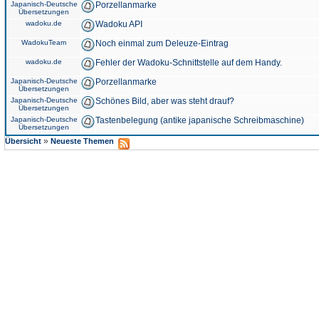
Japanisch-Deutsche
Porzellanmarke
Übersetzungen
wadoku.de
Wadoku API
WadokuTeam
Noch einmal zum Deleuze-Eintrag
wadoku.de
Fehler der Wadoku-Schnittstelle auf dem Handy.
Japanisch-Deutsche
Porzellanmarke
Übersetzungen
Japanisch-Deutsche
Schönes Bild, aber was steht drauf?
Übersetzungen
Japanisch-Deutsche
Tastenbelegung (antike japanische Schreibmaschine)
Übersetzungen
»
Übersicht
Neueste Themen