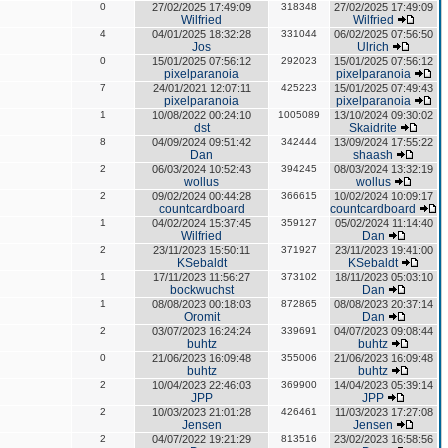
0
27/02/2025 17:49:09
318348
27/02/2025 17:49:09
Wilfried
Wilfried
4
04/01/2025 18:32:28
331044
06/02/2025 07:56:50
Jos
Ulrich
0
15/01/2025 07:56:12
292023
15/01/2025 07:56:12
pixelparanoia
pixelparanoia
7
24/01/2021 12:07:11
425223
15/01/2025 07:49:43
pixelparanoia
pixelparanoia
1
10/08/2022 00:24:10
1005089
13/10/2024 09:30:02
dst
Skaidrite
8
04/09/2024 09:51:42
342444
13/09/2024 17:55:22
Dan
shaash
2
06/03/2024 10:52:43
394245
08/03/2024 13:32:19
wollus
wollus
2
09/02/2024 00:44:28
366615
10/02/2024 10:09:17
countcardboard
countcardboard
1
04/02/2024 15:37:45
359127
05/02/2024 11:14:40
Wilfried
Dan
2
23/11/2023 15:50:11
371927
23/11/2023 19:41:00
KSebaldt
KSebaldt
1
17/11/2023 11:56:27
373102
18/11/2023 05:03:10
bockwuchst
Dan
1
08/08/2023 00:18:03
872865
08/08/2023 20:37:14
Oromit
Dan
2
03/07/2023 16:24:24
339691
04/07/2023 09:08:44
buhtz
buhtz
0
21/06/2023 16:09:48
355006
21/06/2023 16:09:48
buhtz
buhtz
2
10/04/2023 22:46:03
369900
14/04/2023 05:39:14
JPP
JPP
2
10/03/2023 21:01:28
426461
11/03/2023 17:27:08
Jensen
Jensen
2
04/07/2022 19:21:29
813516
23/02/2023 16:58:56