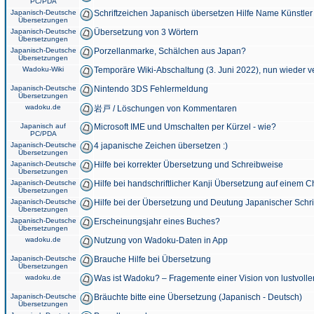
PC/PDA
Japanisch-Deutsche
Schriftzeichen Japanisch übersetzen Hilfe Name Künstler
Übersetzungen
Japanisch-Deutsche
Übersetzung von 3 Wörtern
Übersetzungen
Japanisch-Deutsche
Porzellanmarke, Schälchen aus Japan?
Übersetzungen
Wadoku-Wiki
Temporäre Wiki-Abschaltung (3. Juni 2022), nun wieder v
Japanisch-Deutsche
Nintendo 3DS Fehlermeldung
Übersetzungen
wadoku.de
岩戸 / Löschungen von Kommentaren
Japanisch auf
Microsoft IME und Umschalten per Kürzel - wie?
PC/PDA
Japanisch-Deutsche
4 japanische Zeichen übersetzen :)
Übersetzungen
Japanisch-Deutsche
Hilfe bei korrekter Übersetzung und Schreibweise
Übersetzungen
Japanisch-Deutsche
Hilfe bei handschriftlicher Kanji Übersetzung auf einem 
Übersetzungen
Japanisch-Deutsche
Hilfe bei der Übersetzung und Deutung Japanischer Schri
Übersetzungen
Japanisch-Deutsche
Erscheinungsjahr eines Buches?
Übersetzungen
wadoku.de
Nutzung von Wadoku-Daten in App
Japanisch-Deutsche
Brauche Hilfe bei Übersetzung
Übersetzungen
wadoku.de
Was ist Wadoku? – Fragemente einer Vision von lustvoll
Japanisch-Deutsche
Bräuchte bitte eine Übersetzung (Japanisch - Deutsch)
Übersetzungen