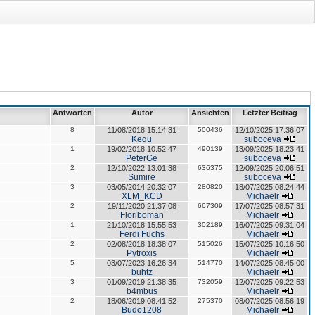
Antworten
Autor
Ansichten
Letzter Beitrag
8
11/08/2018 15:14:31
500436
12/10/2025 17:36:07
Kequ
suboceva
1
19/02/2018 10:52:47
490139
13/09/2025 18:23:41
PeterGe
suboceva
2
12/10/2022 13:01:38
636375
12/09/2025 20:06:51
Sumire
suboceva
3
03/05/2014 20:32:07
280820
18/07/2025 08:24:44
XLM_KCD
Michaelr
2
19/11/2020 21:37:08
667309
17/07/2025 08:57:31
Floriboman
Michaelr
1
21/10/2018 15:55:53
302189
16/07/2025 09:31:04
Ferdi Fuchs
Michaelr
2
02/08/2018 18:38:07
515026
15/07/2025 10:16:50
Pytroxis
Michaelr
5
03/07/2023 16:26:34
514770
14/07/2025 08:45:00
buhtz
Michaelr
3
01/09/2019 21:38:35
732059
12/07/2025 09:22:53
b4mbus
Michaelr
2
18/06/2019 08:41:52
275370
08/07/2025 08:56:19
Budo1208
Michaelr