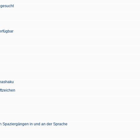
 gesucht
erfügbar
Chashaku
ftzeichen
en Spaziergängen in und an der Sprache