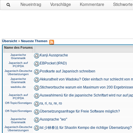
Neueintrag
Vorschläge
Kommentare
Stichworte
»
Übersicht
Neueste Themen
Name des Forums
Japanische
Kanji Aussprache
Grammatik
Japanisch auf
EBPocket (IPAD)
PC/PDA
Japanisch-Deutsche
Postkarte auf Japanisch schreiben
Übersetzungen
Japanische
Akkuratheit von Wadoku? Oder einfach nur schlecht von m
Grammatik
wadoku.de
Stichwortsuche warum ein Maximum von 200 Ergebnisse
Japanisch auf
Auswahlmenü für die japanische Schriftart wird nur auf j
PC/PDA
Off-Topic/Sonstiges
ra, ri, ru, re, ro
Off-Topic/Sonstiges
Übersetzungsanfrage für Freie Software möglich?
Japanische
Aussprache "wo"
Grammatik
Japanisch-Deutsche
Ist 少林拳法 für Shaolin Kempo die richtige Übersetzung?
Übersetzungen