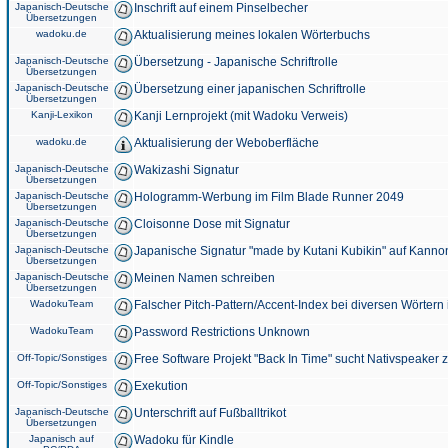
Japanisch-Deutsche
Inschrift auf einem Pinselbecher
Übersetzungen
wadoku.de
Aktualisierung meines lokalen Wörterbuchs
Japanisch-Deutsche
Übersetzung - Japanische Schriftrolle
Übersetzungen
Japanisch-Deutsche
Übersetzung einer japanischen Schriftrolle
Übersetzungen
Kanji-Lexikon
Kanji Lernprojekt (mit Wadoku Verweis)
wadoku.de
Aktualisierung der Weboberfläche
Japanisch-Deutsche
Wakizashi Signatur
Übersetzungen
Japanisch-Deutsche
Hologramm-Werbung im Film Blade Runner 2049
Übersetzungen
Japanisch-Deutsche
Cloisonne Dose mit Signatur
Übersetzungen
Japanisch-Deutsche
Japanische Signatur "made by Kutani Kubikin" auf Kanno
Übersetzungen
Japanisch-Deutsche
Meinen Namen schreiben
Übersetzungen
WadokuTeam
Falscher Pitch-Pattern/Accent-Index bei diversen Wörtern
WadokuTeam
Password Restrictions Unknown
Off-Topic/Sonstiges
Free Software Projekt "Back In Time" sucht Nativspeaker
Off-Topic/Sonstiges
Exekution
Japanisch-Deutsche
Unterschrift auf Fußballtrikot
Übersetzungen
Japanisch auf
Wadoku für Kindle