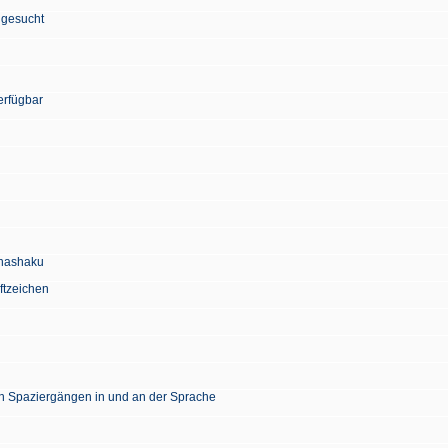
 gesucht
erfügbar
Chashaku
ftzeichen
en Spaziergängen in und an der Sprache