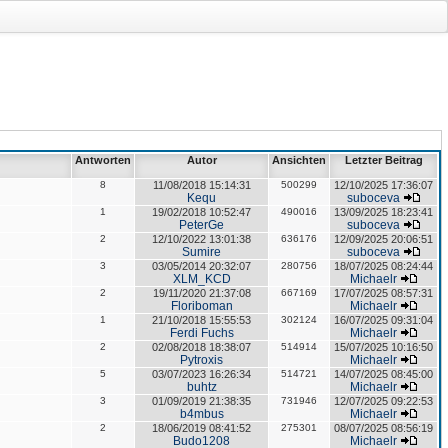
Antworten
Autor
Ansichten
Letzter Beitrag
8
11/08/2018 15:14:31
500299
12/10/2025 17:36:07
Kequ
suboceva
1
19/02/2018 10:52:47
490016
13/09/2025 18:23:41
PeterGe
suboceva
2
12/10/2022 13:01:38
636176
12/09/2025 20:06:51
Sumire
suboceva
3
03/05/2014 20:32:07
280756
18/07/2025 08:24:44
XLM_KCD
Michaelr
2
19/11/2020 21:37:08
667169
17/07/2025 08:57:31
Floriboman
Michaelr
1
21/10/2018 15:55:53
302124
16/07/2025 09:31:04
Ferdi Fuchs
Michaelr
2
02/08/2018 18:38:07
514914
15/07/2025 10:16:50
Pytroxis
Michaelr
5
03/07/2023 16:26:34
514721
14/07/2025 08:45:00
buhtz
Michaelr
3
01/09/2019 21:38:35
731946
12/07/2025 09:22:53
b4mbus
Michaelr
2
18/06/2019 08:41:52
275301
08/07/2025 08:56:19
Budo1208
Michaelr