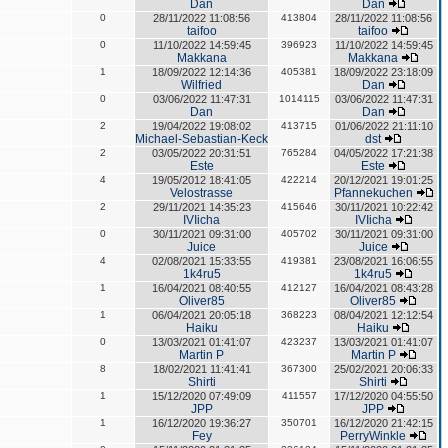
Dan
Dan
0
28/11/2022 11:08:56
413804
28/11/2022 11:08:56
taifoo
taifoo
0
11/10/2022 14:59:45
396923
11/10/2022 14:59:45
Makkana
Makkana
1
18/09/2022 12:14:36
405381
18/09/2022 23:18:09
Wilfried
Dan
0
03/06/2022 11:47:31
1014115
03/06/2022 11:47:31
Dan
Dan
2
19/04/2022 19:08:02
413715
01/06/2022 21:11:10
Michael-Sebastian-Keck
dst
2
03/05/2022 20:31:51
765284
04/05/2022 17:21:38
Este
Este
4
19/05/2012 18:41:05
422214
20/12/2021 19:01:25
Velostrasse
Pfannekuchen
2
29/11/2021 14:35:23
415646
30/11/2021 10:22:42
IVIicha
IVIicha
0
30/11/2021 09:31:00
405702
30/11/2021 09:31:00
Juice
Juice
4
02/08/2021 15:33:55
419381
23/08/2021 16:06:55
1k4ru5
1k4ru5
1
16/04/2021 08:40:55
412127
16/04/2021 08:43:28
Oliver85
Oliver85
1
06/04/2021 20:05:18
368223
08/04/2021 12:12:54
Haiku
Haiku
0
13/03/2021 01:41:07
423237
13/03/2021 01:41:07
Martin P
Martin P
8
18/02/2021 11:41:41
367300
25/02/2021 20:06:33
Shirti
Shirti
1
15/12/2020 07:49:09
411557
17/12/2020 04:55:50
JPP
JPP
1
16/12/2020 19:36:27
350701
16/12/2020 21:42:15
Fey
PerryWinkle