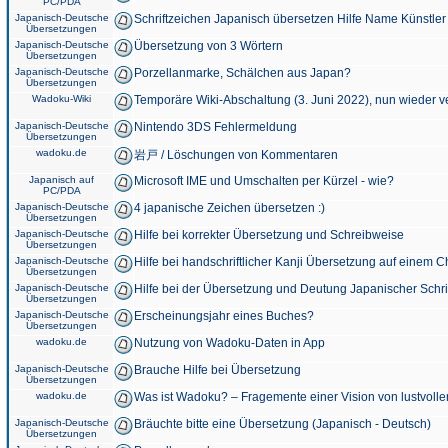
PC/PDA
Japanisch-Deutsche
Schriftzeichen Japanisch übersetzen Hilfe Name Künstler
Übersetzungen
Japanisch-Deutsche
Übersetzung von 3 Wörtern
Übersetzungen
Japanisch-Deutsche
Porzellanmarke, Schälchen aus Japan?
Übersetzungen
Wadoku-Wiki
Temporäre Wiki-Abschaltung (3. Juni 2022), nun wieder v
Japanisch-Deutsche
Nintendo 3DS Fehlermeldung
Übersetzungen
wadoku.de
岩戸 / Löschungen von Kommentaren
Japanisch auf
Microsoft IME und Umschalten per Kürzel - wie?
PC/PDA
Japanisch-Deutsche
4 japanische Zeichen übersetzen :)
Übersetzungen
Japanisch-Deutsche
Hilfe bei korrekter Übersetzung und Schreibweise
Übersetzungen
Japanisch-Deutsche
Hilfe bei handschriftlicher Kanji Übersetzung auf einem 
Übersetzungen
Japanisch-Deutsche
Hilfe bei der Übersetzung und Deutung Japanischer Schri
Übersetzungen
Japanisch-Deutsche
Erscheinungsjahr eines Buches?
Übersetzungen
wadoku.de
Nutzung von Wadoku-Daten in App
Japanisch-Deutsche
Brauche Hilfe bei Übersetzung
Übersetzungen
wadoku.de
Was ist Wadoku? – Fragemente einer Vision von lustvoll
Japanisch-Deutsche
Bräuchte bitte eine Übersetzung (Japanisch - Deutsch)
Übersetzungen