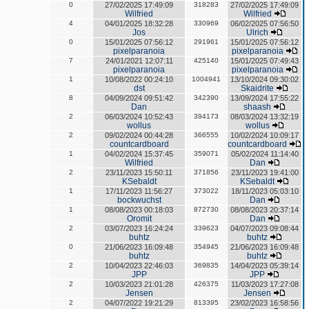
0
27/02/2025 17:49:09
318283
27/02/2025 17:49:09
Wilfried
Wilfried
4
04/01/2025 18:32:28
330969
06/02/2025 07:56:50
Jos
Ulrich
0
15/01/2025 07:56:12
291961
15/01/2025 07:56:12
pixelparanoia
pixelparanoia
7
24/01/2021 12:07:11
425140
15/01/2025 07:49:43
pixelparanoia
pixelparanoia
1
10/08/2022 00:24:10
1004941
13/10/2024 09:30:02
dst
Skaidrite
8
04/09/2024 09:51:42
342390
13/09/2024 17:55:22
Dan
shaash
2
06/03/2024 10:52:43
394173
08/03/2024 13:32:19
wollus
wollus
2
09/02/2024 00:44:28
366555
10/02/2024 10:09:17
countcardboard
countcardboard
1
04/02/2024 15:37:45
359071
05/02/2024 11:14:40
Wilfried
Dan
2
23/11/2023 15:50:11
371856
23/11/2023 19:41:00
KSebaldt
KSebaldt
1
17/11/2023 11:56:27
373022
18/11/2023 05:03:10
bockwuchst
Dan
1
08/08/2023 00:18:03
872730
08/08/2023 20:37:14
Oromit
Dan
2
03/07/2023 16:24:24
339623
04/07/2023 09:08:44
buhtz
buhtz
0
21/06/2023 16:09:48
354945
21/06/2023 16:09:48
buhtz
buhtz
2
10/04/2023 22:46:03
369835
14/04/2023 05:39:14
JPP
JPP
2
10/03/2023 21:01:28
426375
11/03/2023 17:27:08
Jensen
Jensen
2
04/07/2022 19:21:29
813395
23/02/2023 16:58:56