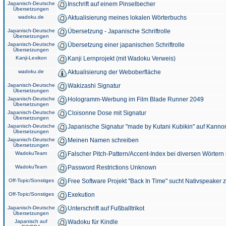
Japanisch-Deutsche
Inschrift auf einem Pinselbecher
Übersetzungen
wadoku.de
Aktualisierung meines lokalen Wörterbuchs
Japanisch-Deutsche
Übersetzung - Japanische Schriftrolle
Übersetzungen
Japanisch-Deutsche
Übersetzung einer japanischen Schriftrolle
Übersetzungen
Kanji-Lexikon
Kanji Lernprojekt (mit Wadoku Verweis)
wadoku.de
Aktualisierung der Weboberfläche
Japanisch-Deutsche
Wakizashi Signatur
Übersetzungen
Japanisch-Deutsche
Hologramm-Werbung im Film Blade Runner 2049
Übersetzungen
Japanisch-Deutsche
Cloisonne Dose mit Signatur
Übersetzungen
Japanisch-Deutsche
Japanische Signatur "made by Kutani Kubikin" auf Kanno
Übersetzungen
Japanisch-Deutsche
Meinen Namen schreiben
Übersetzungen
WadokuTeam
Falscher Pitch-Pattern/Accent-Index bei diversen Wörtern
WadokuTeam
Password Restrictions Unknown
Off-Topic/Sonstiges
Free Software Projekt "Back In Time" sucht Nativspeaker
Off-Topic/Sonstiges
Exekution
Japanisch-Deutsche
Unterschrift auf Fußballtrikot
Übersetzungen
Japanisch auf
Wadoku für Kindle