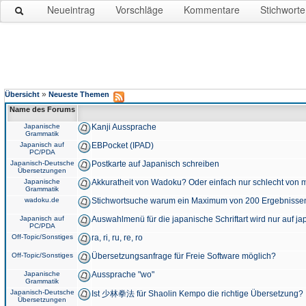
Neueintrag
Vorschläge
Kommentare
Stichworte
»
Übersicht
Neueste Themen
Name des Forums
Japanische
Kanji Aussprache
Grammatik
Japanisch auf
EBPocket (IPAD)
PC/PDA
Japanisch-Deutsche
Postkarte auf Japanisch schreiben
Übersetzungen
Japanische
Akkuratheit von Wadoku? Oder einfach nur schlecht von m
Grammatik
wadoku.de
Stichwortsuche warum ein Maximum von 200 Ergebnisse
Japanisch auf
Auswahlmenü für die japanische Schriftart wird nur auf j
PC/PDA
Off-Topic/Sonstiges
ra, ri, ru, re, ro
Off-Topic/Sonstiges
Übersetzungsanfrage für Freie Software möglich?
Japanische
Aussprache "wo"
Grammatik
Japanisch-Deutsche
Ist 少林拳法 für Shaolin Kempo die richtige Übersetzung?
Übersetzungen