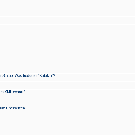
n-Statue. Was bedeutet "Kubikin"?
 im XML export?
 zum Übersetzen