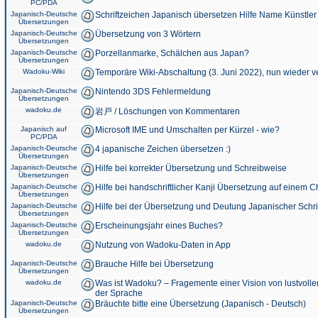
PC/PDA
Japanisch-Deutsche
Schriftzeichen Japanisch übersetzen Hilfe Name Künstler
Übersetzungen
Japanisch-Deutsche
Übersetzung von 3 Wörtern
Übersetzungen
Japanisch-Deutsche
Porzellanmarke, Schälchen aus Japan?
Übersetzungen
Wadoku-Wiki
Temporäre Wiki-Abschaltung (3. Juni 2022), nun wieder v
Japanisch-Deutsche
Nintendo 3DS Fehlermeldung
Übersetzungen
wadoku.de
岩戸 / Löschungen von Kommentaren
Japanisch auf
Microsoft IME und Umschalten per Kürzel - wie?
PC/PDA
Japanisch-Deutsche
4 japanische Zeichen übersetzen :)
Übersetzungen
Japanisch-Deutsche
Hilfe bei korrekter Übersetzung und Schreibweise
Übersetzungen
Japanisch-Deutsche
Hilfe bei handschriftlicher Kanji Übersetzung auf einem 
Übersetzungen
Japanisch-Deutsche
Hilfe bei der Übersetzung und Deutung Japanischer Schri
Übersetzungen
Japanisch-Deutsche
Erscheinungsjahr eines Buches?
Übersetzungen
wadoku.de
Nutzung von Wadoku-Daten in App
Japanisch-Deutsche
Brauche Hilfe bei Übersetzung
Übersetzungen
wadoku.de
Was ist Wadoku? – Fragemente einer Vision von lustvoll
der Sprache
Japanisch-Deutsche
Bräuchte bitte eine Übersetzung (Japanisch - Deutsch)
Übersetzungen