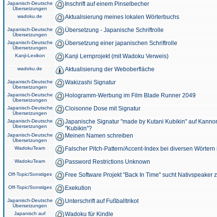
Japanisch-Deutsche
Inschrift auf einem Pinselbecher
Übersetzungen
wadoku.de
Aktualisierung meines lokalen Wörterbuchs
Japanisch-Deutsche
Übersetzung - Japanische Schriftrolle
Übersetzungen
Japanisch-Deutsche
Übersetzung einer japanischen Schriftrolle
Übersetzungen
Kanji-Lexikon
Kanji Lernprojekt (mit Wadoku Verweis)
wadoku.de
Aktualisierung der Weboberfläche
Japanisch-Deutsche
Wakizashi Signatur
Übersetzungen
Japanisch-Deutsche
Hologramm-Werbung im Film Blade Runner 2049
Übersetzungen
Japanisch-Deutsche
Cloisonne Dose mit Signatur
Übersetzungen
Japanisch-Deutsche
Japanische Signatur "made by Kutani Kubikin" auf Kanno
Übersetzungen
"Kubikin"?
Japanisch-Deutsche
Meinen Namen schreiben
Übersetzungen
WadokuTeam
Falscher Pitch-Pattern/Accent-Index bei diversen Wörtern
WadokuTeam
Password Restrictions Unknown
Off-Topic/Sonstiges
Free Software Projekt "Back In Time" sucht Nativspeaker
Off-Topic/Sonstiges
Exekution
Japanisch-Deutsche
Unterschrift auf Fußballtrikot
Übersetzungen
Japanisch auf
Wadoku für Kindle