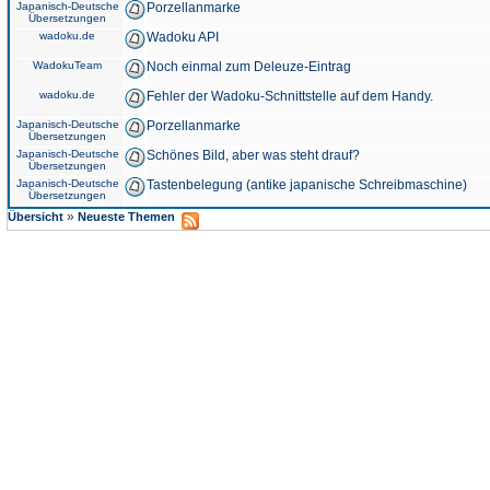
Japanisch-Deutsche
Porzellanmarke
Übersetzungen
wadoku.de
Wadoku API
WadokuTeam
Noch einmal zum Deleuze-Eintrag
wadoku.de
Fehler der Wadoku-Schnittstelle auf dem Handy.
Japanisch-Deutsche
Porzellanmarke
Übersetzungen
Japanisch-Deutsche
Schönes Bild, aber was steht drauf?
Übersetzungen
Japanisch-Deutsche
Tastenbelegung (antike japanische Schreibmaschine)
Übersetzungen
»
Übersicht
Neueste Themen