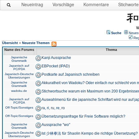
Neueintrag
Vorschläge
Kommentare
Stichworte
W
Suche
Neues
Reg
»
Übersicht
Neueste Themen
Name des Forums
Thema
Japanische
Kanji Aussprache
Grammatik
Japanisch auf
EBPocket (IPAD)
PC/PDA
Japanisch-Deutsche
Postkarte auf Japanisch schreiben
Übersetzungen
Japanische
Akkuratheit von Wadoku? Oder einfach nur schlecht von m
Grammatik
wadoku.de
Stichwortsuche warum ein Maximum von 200 Ergebnisse
Japanisch auf
Auswahlmenü für die japanische Schriftart wird nur auf j
PC/PDA
Off-Topic/Sonstiges
ra, ri, ru, re, ro
Off-Topic/Sonstiges
Übersetzungsanfrage für Freie Software möglich?
Japanische
Aussprache "wo"
Grammatik
Japanisch-Deutsche
Ist 少林拳法 für Shaolin Kempo die richtige Übersetzung?
Übersetzungen