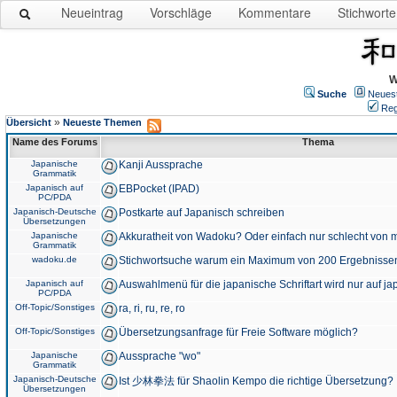
Neueintrag
Vorschläge
Kommentare
Stichworte
W
Suche
Neues
Reg
»
Übersicht
Neueste Themen
Name des Forums
Thema
Japanische
Kanji Aussprache
Grammatik
Japanisch auf
EBPocket (IPAD)
PC/PDA
Japanisch-Deutsche
Postkarte auf Japanisch schreiben
Übersetzungen
Japanische
Akkuratheit von Wadoku? Oder einfach nur schlecht von m
Grammatik
wadoku.de
Stichwortsuche warum ein Maximum von 200 Ergebnisse
Japanisch auf
Auswahlmenü für die japanische Schriftart wird nur auf j
PC/PDA
Off-Topic/Sonstiges
ra, ri, ru, re, ro
Off-Topic/Sonstiges
Übersetzungsanfrage für Freie Software möglich?
Japanische
Aussprache "wo"
Grammatik
Japanisch-Deutsche
Ist 少林拳法 für Shaolin Kempo die richtige Übersetzung?
Übersetzungen