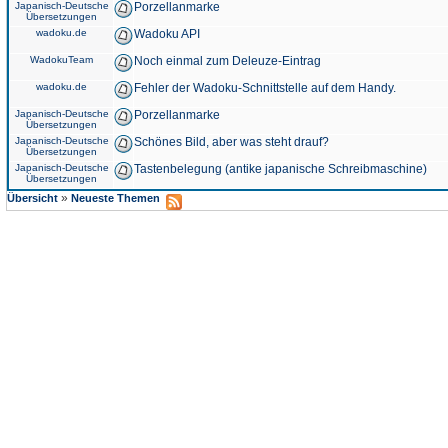
Japanisch-Deutsche
Porzellanmarke
Übersetzungen
wadoku.de
Wadoku API
WadokuTeam
Noch einmal zum Deleuze-Eintrag
wadoku.de
Fehler der Wadoku-Schnittstelle auf dem Handy.
Japanisch-Deutsche
Porzellanmarke
Übersetzungen
Japanisch-Deutsche
Schönes Bild, aber was steht drauf?
Übersetzungen
Japanisch-Deutsche
Tastenbelegung (antike japanische Schreibmaschine)
Übersetzungen
»
Übersicht
Neueste Themen