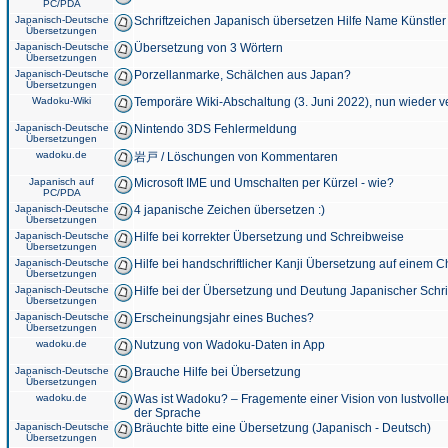
PC/PDA
Japanisch-Deutsche
Schriftzeichen Japanisch übersetzen Hilfe Name Künstler
Übersetzungen
Japanisch-Deutsche
Übersetzung von 3 Wörtern
Übersetzungen
Japanisch-Deutsche
Porzellanmarke, Schälchen aus Japan?
Übersetzungen
Wadoku-Wiki
Temporäre Wiki-Abschaltung (3. Juni 2022), nun wieder v
Japanisch-Deutsche
Nintendo 3DS Fehlermeldung
Übersetzungen
wadoku.de
岩戸 / Löschungen von Kommentaren
Japanisch auf
Microsoft IME und Umschalten per Kürzel - wie?
PC/PDA
Japanisch-Deutsche
4 japanische Zeichen übersetzen :)
Übersetzungen
Japanisch-Deutsche
Hilfe bei korrekter Übersetzung und Schreibweise
Übersetzungen
Japanisch-Deutsche
Hilfe bei handschriftlicher Kanji Übersetzung auf einem 
Übersetzungen
Japanisch-Deutsche
Hilfe bei der Übersetzung und Deutung Japanischer Schri
Übersetzungen
Japanisch-Deutsche
Erscheinungsjahr eines Buches?
Übersetzungen
wadoku.de
Nutzung von Wadoku-Daten in App
Japanisch-Deutsche
Brauche Hilfe bei Übersetzung
Übersetzungen
wadoku.de
Was ist Wadoku? – Fragemente einer Vision von lustvoll
der Sprache
Japanisch-Deutsche
Bräuchte bitte eine Übersetzung (Japanisch - Deutsch)
Übersetzungen