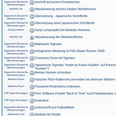
Japanisch-Deutsche
Inschrift auf einem Pinselbecher
Übersetzungen
wadoku.de
Aktualisierung meines lokalen Wörterbuchs
Japanisch-Deutsche
Übersetzung - Japanische Schriftrolle
Übersetzungen
Japanisch-Deutsche
Übersetzung einer japanischen Schriftrolle
Übersetzungen
Kanji-Lexikon
Kanji Lernprojekt (mit Wadoku Verweis)
wadoku.de
Aktualisierung der Weboberfläche
Japanisch-Deutsche
Wakizashi Signatur
Übersetzungen
Japanisch-Deutsche
Hologramm-Werbung im Film Blade Runner 2049
Übersetzungen
Japanisch-Deutsche
Cloisonne Dose mit Signatur
Übersetzungen
Japanisch-Deutsche
Japanische Signatur "made by Kutani Kubikin" auf Kanno
Übersetzungen
"Kubikin"?
Japanisch-Deutsche
Meinen Namen schreiben
Übersetzungen
WadokuTeam
Falscher Pitch-Pattern/Accent-Index bei diversen Wörtern
WadokuTeam
Password Restrictions Unknown
Off-Topic/Sonstiges
Free Software Projekt "Back In Time" sucht Nativspeaker
Off-Topic/Sonstiges
Exekution
Japanisch-Deutsche
Unterschrift auf Fußballtrikot
Übersetzungen
Japanisch auf
Wadoku für Kindle