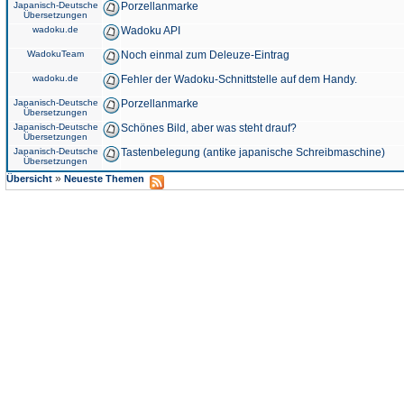
Japanisch-Deutsche
Porzellanmarke
Übersetzungen
wadoku.de
Wadoku API
WadokuTeam
Noch einmal zum Deleuze-Eintrag
wadoku.de
Fehler der Wadoku-Schnittstelle auf dem Handy.
Japanisch-Deutsche
Porzellanmarke
Übersetzungen
Japanisch-Deutsche
Schönes Bild, aber was steht drauf?
Übersetzungen
Japanisch-Deutsche
Tastenbelegung (antike japanische Schreibmaschine)
Übersetzungen
»
Übersicht
Neueste Themen