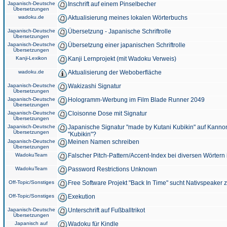
Japanisch-Deutsche
Inschrift auf einem Pinselbecher
Übersetzungen
wadoku.de
Aktualisierung meines lokalen Wörterbuchs
Japanisch-Deutsche
Übersetzung - Japanische Schriftrolle
Übersetzungen
Japanisch-Deutsche
Übersetzung einer japanischen Schriftrolle
Übersetzungen
Kanji-Lexikon
Kanji Lernprojekt (mit Wadoku Verweis)
wadoku.de
Aktualisierung der Weboberfläche
Japanisch-Deutsche
Wakizashi Signatur
Übersetzungen
Japanisch-Deutsche
Hologramm-Werbung im Film Blade Runner 2049
Übersetzungen
Japanisch-Deutsche
Cloisonne Dose mit Signatur
Übersetzungen
Japanisch-Deutsche
Japanische Signatur "made by Kutani Kubikin" auf Kanno
Übersetzungen
"Kubikin"?
Japanisch-Deutsche
Meinen Namen schreiben
Übersetzungen
WadokuTeam
Falscher Pitch-Pattern/Accent-Index bei diversen Wörtern
WadokuTeam
Password Restrictions Unknown
Off-Topic/Sonstiges
Free Software Projekt "Back In Time" sucht Nativspeaker
Off-Topic/Sonstiges
Exekution
Japanisch-Deutsche
Unterschrift auf Fußballtrikot
Übersetzungen
Japanisch auf
Wadoku für Kindle