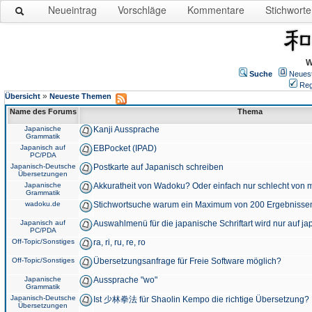
Neueintrag
Vorschläge
Kommentare
Stichworte
W
Suche
Neues
Reg
»
Übersicht
Neueste Themen
Name des Forums
Thema
Japanische
Kanji Aussprache
Grammatik
Japanisch auf
EBPocket (IPAD)
PC/PDA
Japanisch-Deutsche
Postkarte auf Japanisch schreiben
Übersetzungen
Japanische
Akkuratheit von Wadoku? Oder einfach nur schlecht von m
Grammatik
wadoku.de
Stichwortsuche warum ein Maximum von 200 Ergebnisse
Japanisch auf
Auswahlmenü für die japanische Schriftart wird nur auf j
PC/PDA
Off-Topic/Sonstiges
ra, ri, ru, re, ro
Off-Topic/Sonstiges
Übersetzungsanfrage für Freie Software möglich?
Japanische
Aussprache "wo"
Grammatik
Japanisch-Deutsche
Ist 少林拳法 für Shaolin Kempo die richtige Übersetzung?
Übersetzungen