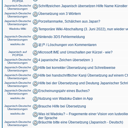
PC/PDA
Japanisch-Deutsche
Schriftzeichen Japanisch übersetzen Hilfe Name Künstler
Übersetzungen
Japanisch-Deutsche
Übersetzung von 3 Wörtern
Übersetzungen
Japanisch-Deutsche
Porzellanmarke, Schälchen aus Japan?
Übersetzungen
Wadoku-Wiki
Temporäre Wiki-Abschaltung (3. Juni 2022), nun wieder v
Japanisch-Deutsche
Nintendo 3DS Fehlermeldung
Übersetzungen
wadoku.de
岩戸 / Löschungen von Kommentaren
Japanisch auf
Microsoft IME und Umschalten per Kürzel - wie?
PC/PDA
Japanisch-Deutsche
4 japanische Zeichen übersetzen :)
Übersetzungen
Japanisch-Deutsche
Hilfe bei korrekter Übersetzung und Schreibweise
Übersetzungen
Japanisch-Deutsche
Hilfe bei handschriftlicher Kanji Übersetzung auf einem 
Übersetzungen
Japanisch-Deutsche
Hilfe bei der Übersetzung und Deutung Japanischer Schri
Übersetzungen
Japanisch-Deutsche
Erscheinungsjahr eines Buches?
Übersetzungen
wadoku.de
Nutzung von Wadoku-Daten in App
Japanisch-Deutsche
Brauche Hilfe bei Übersetzung
Übersetzungen
wadoku.de
Was ist Wadoku? – Fragemente einer Vision von lustvoll
der Sprache
Japanisch-Deutsche
Bräuchte bitte eine Übersetzung (Japanisch - Deutsch)
Übersetzungen