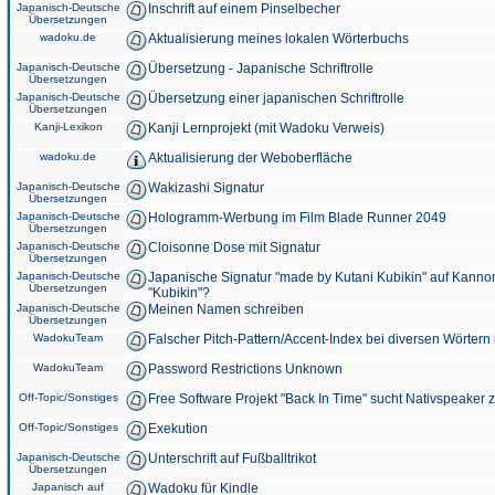
Japanisch-Deutsche
Inschrift auf einem Pinselbecher
Übersetzungen
wadoku.de
Aktualisierung meines lokalen Wörterbuchs
Japanisch-Deutsche
Übersetzung - Japanische Schriftrolle
Übersetzungen
Japanisch-Deutsche
Übersetzung einer japanischen Schriftrolle
Übersetzungen
Kanji-Lexikon
Kanji Lernprojekt (mit Wadoku Verweis)
wadoku.de
Aktualisierung der Weboberfläche
Japanisch-Deutsche
Wakizashi Signatur
Übersetzungen
Japanisch-Deutsche
Hologramm-Werbung im Film Blade Runner 2049
Übersetzungen
Japanisch-Deutsche
Cloisonne Dose mit Signatur
Übersetzungen
Japanisch-Deutsche
Japanische Signatur "made by Kutani Kubikin" auf Kanno
Übersetzungen
"Kubikin"?
Japanisch-Deutsche
Meinen Namen schreiben
Übersetzungen
WadokuTeam
Falscher Pitch-Pattern/Accent-Index bei diversen Wörtern
WadokuTeam
Password Restrictions Unknown
Off-Topic/Sonstiges
Free Software Projekt "Back In Time" sucht Nativspeaker
Off-Topic/Sonstiges
Exekution
Japanisch-Deutsche
Unterschrift auf Fußballtrikot
Übersetzungen
Japanisch auf
Wadoku für Kindle