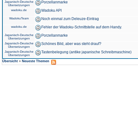
Japanisch-Deutsche
Porzellanmarke
Übersetzungen
wadoku.de
Wadoku API
WadokuTeam
Noch einmal zum Deleuze-Eintrag
wadoku.de
Fehler der Wadoku-Schnittstelle auf dem Handy.
Japanisch-Deutsche
Porzellanmarke
Übersetzungen
Japanisch-Deutsche
Schönes Bild, aber was steht drauf?
Übersetzungen
Japanisch-Deutsche
Tastenbelegung (antike japanische Schreibmaschine)
Übersetzungen
»
Übersicht
Neueste Themen