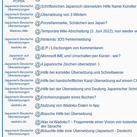
PC/PDA
Japanisch-Deutsche
Schriftzeichen Japanisch übersetzen Hilfe Name Künstler
Übersetzungen
Japanisch-Deutsche
Übersetzung von 3 Wörtern
Übersetzungen
Japanisch-Deutsche
Porzellanmarke, Schälchen aus Japan?
Übersetzungen
Wadoku-Wiki
Temporäre Wiki-Abschaltung (3. Juni 2022), nun wieder v
Japanisch-Deutsche
Nintendo 3DS Fehlermeldung
Übersetzungen
wadoku.de
岩戸 / Löschungen von Kommentaren
Japanisch auf
Microsoft IME und Umschalten per Kürzel - wie?
PC/PDA
Japanisch-Deutsche
4 japanische Zeichen übersetzen :)
Übersetzungen
Japanisch-Deutsche
Hilfe bei korrekter Übersetzung und Schreibweise
Übersetzungen
Japanisch-Deutsche
Hilfe bei handschriftlicher Kanji Übersetzung auf einem 
Übersetzungen
Japanisch-Deutsche
Hilfe bei der Übersetzung und Deutung Japanischer Schri
Übersetzungen
Japanisch-Deutsche
Erscheinungsjahr eines Buches?
Übersetzungen
wadoku.de
Nutzung von Wadoku-Daten in App
Japanisch-Deutsche
Brauche Hilfe bei Übersetzung
Übersetzungen
wadoku.de
Was ist Wadoku? – Fragemente einer Vision von lustvoll
der Sprache
Japanisch-Deutsche
Bräuchte bitte eine Übersetzung (Japanisch - Deutsch)
Übersetzungen