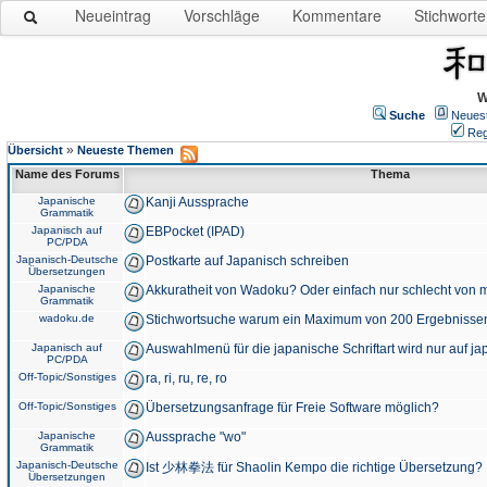
Neueintrag
Vorschläge
Kommentare
Stichworte
W
Suche
Neues
Reg
»
Übersicht
Neueste Themen
Name des Forums
Thema
Japanische
Kanji Aussprache
Grammatik
Japanisch auf
EBPocket (IPAD)
PC/PDA
Japanisch-Deutsche
Postkarte auf Japanisch schreiben
Übersetzungen
Japanische
Akkuratheit von Wadoku? Oder einfach nur schlecht von m
Grammatik
wadoku.de
Stichwortsuche warum ein Maximum von 200 Ergebnisse
Japanisch auf
Auswahlmenü für die japanische Schriftart wird nur auf j
PC/PDA
Off-Topic/Sonstiges
ra, ri, ru, re, ro
Off-Topic/Sonstiges
Übersetzungsanfrage für Freie Software möglich?
Japanische
Aussprache "wo"
Grammatik
Japanisch-Deutsche
Ist 少林拳法 für Shaolin Kempo die richtige Übersetzung?
Übersetzungen