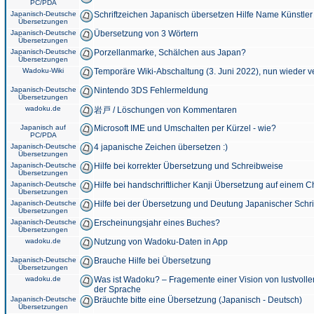
PC/PDA
Japanisch-Deutsche
Schriftzeichen Japanisch übersetzen Hilfe Name Künstler
Übersetzungen
Japanisch-Deutsche
Übersetzung von 3 Wörtern
Übersetzungen
Japanisch-Deutsche
Porzellanmarke, Schälchen aus Japan?
Übersetzungen
Wadoku-Wiki
Temporäre Wiki-Abschaltung (3. Juni 2022), nun wieder v
Japanisch-Deutsche
Nintendo 3DS Fehlermeldung
Übersetzungen
wadoku.de
岩戸 / Löschungen von Kommentaren
Japanisch auf
Microsoft IME und Umschalten per Kürzel - wie?
PC/PDA
Japanisch-Deutsche
4 japanische Zeichen übersetzen :)
Übersetzungen
Japanisch-Deutsche
Hilfe bei korrekter Übersetzung und Schreibweise
Übersetzungen
Japanisch-Deutsche
Hilfe bei handschriftlicher Kanji Übersetzung auf einem 
Übersetzungen
Japanisch-Deutsche
Hilfe bei der Übersetzung und Deutung Japanischer Schri
Übersetzungen
Japanisch-Deutsche
Erscheinungsjahr eines Buches?
Übersetzungen
wadoku.de
Nutzung von Wadoku-Daten in App
Japanisch-Deutsche
Brauche Hilfe bei Übersetzung
Übersetzungen
wadoku.de
Was ist Wadoku? – Fragemente einer Vision von lustvoll
der Sprache
Japanisch-Deutsche
Bräuchte bitte eine Übersetzung (Japanisch - Deutsch)
Übersetzungen