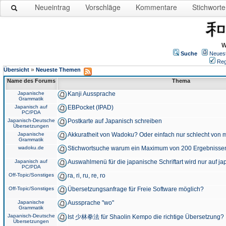
Neueintrag
Vorschläge
Kommentare
Stichworte
W
Suche
Neues
Reg
»
Übersicht
Neueste Themen
Name des Forums
Thema
Japanische
Kanji Aussprache
Grammatik
Japanisch auf
EBPocket (IPAD)
PC/PDA
Japanisch-Deutsche
Postkarte auf Japanisch schreiben
Übersetzungen
Japanische
Akkuratheit von Wadoku? Oder einfach nur schlecht von m
Grammatik
wadoku.de
Stichwortsuche warum ein Maximum von 200 Ergebnisse
Japanisch auf
Auswahlmenü für die japanische Schriftart wird nur auf j
PC/PDA
Off-Topic/Sonstiges
ra, ri, ru, re, ro
Off-Topic/Sonstiges
Übersetzungsanfrage für Freie Software möglich?
Japanische
Aussprache "wo"
Grammatik
Japanisch-Deutsche
Ist 少林拳法 für Shaolin Kempo die richtige Übersetzung?
Übersetzungen