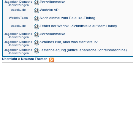
Japanisch-Deutsche
Porzellanmarke
Übersetzungen
wadoku.de
Wadoku API
WadokuTeam
Noch einmal zum Deleuze-Eintrag
wadoku.de
Fehler der Wadoku-Schnittstelle auf dem Handy.
Japanisch-Deutsche
Porzellanmarke
Übersetzungen
Japanisch-Deutsche
Schönes Bild, aber was steht drauf?
Übersetzungen
Japanisch-Deutsche
Tastenbelegung (antike japanische Schreibmaschine)
Übersetzungen
»
Übersicht
Neueste Themen