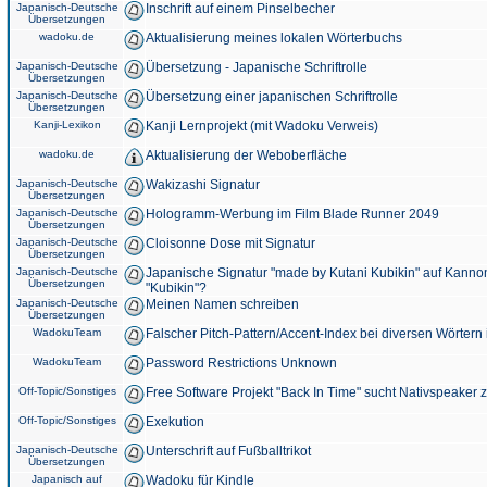
Japanisch-Deutsche
Inschrift auf einem Pinselbecher
Übersetzungen
wadoku.de
Aktualisierung meines lokalen Wörterbuchs
Japanisch-Deutsche
Übersetzung - Japanische Schriftrolle
Übersetzungen
Japanisch-Deutsche
Übersetzung einer japanischen Schriftrolle
Übersetzungen
Kanji-Lexikon
Kanji Lernprojekt (mit Wadoku Verweis)
wadoku.de
Aktualisierung der Weboberfläche
Japanisch-Deutsche
Wakizashi Signatur
Übersetzungen
Japanisch-Deutsche
Hologramm-Werbung im Film Blade Runner 2049
Übersetzungen
Japanisch-Deutsche
Cloisonne Dose mit Signatur
Übersetzungen
Japanisch-Deutsche
Japanische Signatur "made by Kutani Kubikin" auf Kanno
Übersetzungen
"Kubikin"?
Japanisch-Deutsche
Meinen Namen schreiben
Übersetzungen
WadokuTeam
Falscher Pitch-Pattern/Accent-Index bei diversen Wörtern
WadokuTeam
Password Restrictions Unknown
Off-Topic/Sonstiges
Free Software Projekt "Back In Time" sucht Nativspeaker
Off-Topic/Sonstiges
Exekution
Japanisch-Deutsche
Unterschrift auf Fußballtrikot
Übersetzungen
Japanisch auf
Wadoku für Kindle