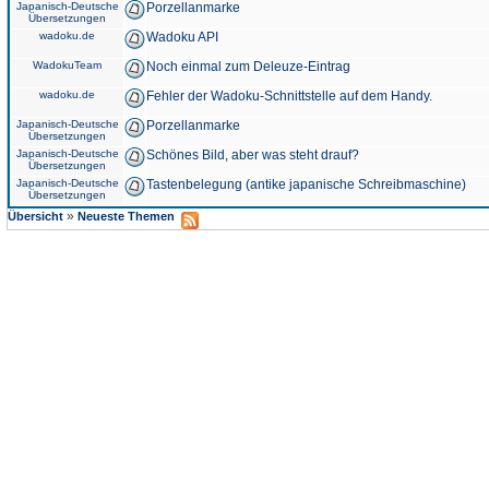
Japanisch-Deutsche
Porzellanmarke
Übersetzungen
wadoku.de
Wadoku API
WadokuTeam
Noch einmal zum Deleuze-Eintrag
wadoku.de
Fehler der Wadoku-Schnittstelle auf dem Handy.
Japanisch-Deutsche
Porzellanmarke
Übersetzungen
Japanisch-Deutsche
Schönes Bild, aber was steht drauf?
Übersetzungen
Japanisch-Deutsche
Tastenbelegung (antike japanische Schreibmaschine)
Übersetzungen
»
Übersicht
Neueste Themen