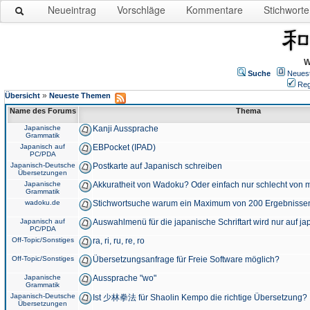
Neueintrag
Vorschläge
Kommentare
Stichworte
W
Suche
Neues
Reg
»
Übersicht
Neueste Themen
Name des Forums
Thema
Japanische
Kanji Aussprache
Grammatik
Japanisch auf
EBPocket (IPAD)
PC/PDA
Japanisch-Deutsche
Postkarte auf Japanisch schreiben
Übersetzungen
Japanische
Akkuratheit von Wadoku? Oder einfach nur schlecht von m
Grammatik
wadoku.de
Stichwortsuche warum ein Maximum von 200 Ergebnisse
Japanisch auf
Auswahlmenü für die japanische Schriftart wird nur auf j
PC/PDA
Off-Topic/Sonstiges
ra, ri, ru, re, ro
Off-Topic/Sonstiges
Übersetzungsanfrage für Freie Software möglich?
Japanische
Aussprache "wo"
Grammatik
Japanisch-Deutsche
Ist 少林拳法 für Shaolin Kempo die richtige Übersetzung?
Übersetzungen