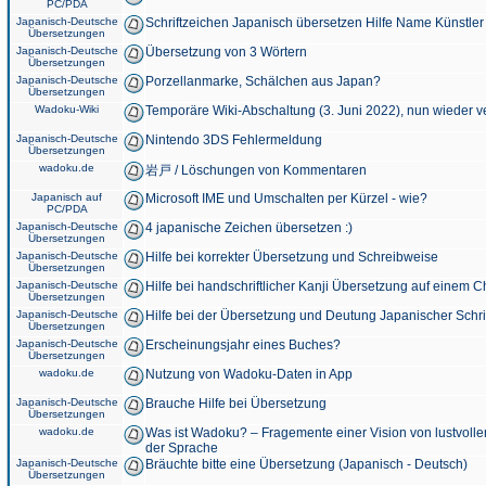
PC/PDA
Japanisch-Deutsche
Schriftzeichen Japanisch übersetzen Hilfe Name Künstler
Übersetzungen
Japanisch-Deutsche
Übersetzung von 3 Wörtern
Übersetzungen
Japanisch-Deutsche
Porzellanmarke, Schälchen aus Japan?
Übersetzungen
Wadoku-Wiki
Temporäre Wiki-Abschaltung (3. Juni 2022), nun wieder v
Japanisch-Deutsche
Nintendo 3DS Fehlermeldung
Übersetzungen
wadoku.de
岩戸 / Löschungen von Kommentaren
Japanisch auf
Microsoft IME und Umschalten per Kürzel - wie?
PC/PDA
Japanisch-Deutsche
4 japanische Zeichen übersetzen :)
Übersetzungen
Japanisch-Deutsche
Hilfe bei korrekter Übersetzung und Schreibweise
Übersetzungen
Japanisch-Deutsche
Hilfe bei handschriftlicher Kanji Übersetzung auf einem 
Übersetzungen
Japanisch-Deutsche
Hilfe bei der Übersetzung und Deutung Japanischer Schri
Übersetzungen
Japanisch-Deutsche
Erscheinungsjahr eines Buches?
Übersetzungen
wadoku.de
Nutzung von Wadoku-Daten in App
Japanisch-Deutsche
Brauche Hilfe bei Übersetzung
Übersetzungen
wadoku.de
Was ist Wadoku? – Fragemente einer Vision von lustvoll
der Sprache
Japanisch-Deutsche
Bräuchte bitte eine Übersetzung (Japanisch - Deutsch)
Übersetzungen