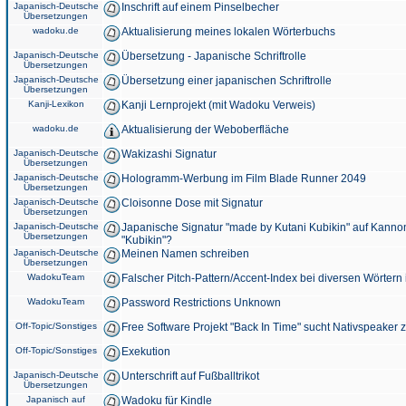
Japanisch-Deutsche
Inschrift auf einem Pinselbecher
Übersetzungen
wadoku.de
Aktualisierung meines lokalen Wörterbuchs
Japanisch-Deutsche
Übersetzung - Japanische Schriftrolle
Übersetzungen
Japanisch-Deutsche
Übersetzung einer japanischen Schriftrolle
Übersetzungen
Kanji-Lexikon
Kanji Lernprojekt (mit Wadoku Verweis)
wadoku.de
Aktualisierung der Weboberfläche
Japanisch-Deutsche
Wakizashi Signatur
Übersetzungen
Japanisch-Deutsche
Hologramm-Werbung im Film Blade Runner 2049
Übersetzungen
Japanisch-Deutsche
Cloisonne Dose mit Signatur
Übersetzungen
Japanisch-Deutsche
Japanische Signatur "made by Kutani Kubikin" auf Kanno
Übersetzungen
"Kubikin"?
Japanisch-Deutsche
Meinen Namen schreiben
Übersetzungen
WadokuTeam
Falscher Pitch-Pattern/Accent-Index bei diversen Wörtern
WadokuTeam
Password Restrictions Unknown
Off-Topic/Sonstiges
Free Software Projekt "Back In Time" sucht Nativspeaker
Off-Topic/Sonstiges
Exekution
Japanisch-Deutsche
Unterschrift auf Fußballtrikot
Übersetzungen
Japanisch auf
Wadoku für Kindle