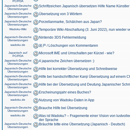
PC/PDA
Japanisch-Deutsche
Schriftzeichen Japanisch übersetzen Hilfe Name Künstler
Übersetzungen
Japanisch-Deutsche
Übersetzung von 3 Wörtern
Übersetzungen
Japanisch-Deutsche
Porzellanmarke, Schälchen aus Japan?
Übersetzungen
Wadoku-Wiki
Temporäre Wiki-Abschaltung (3. Juni 2022), nun wieder v
Japanisch-Deutsche
Nintendo 3DS Fehlermeldung
Übersetzungen
wadoku.de
岩戸 / Löschungen von Kommentaren
Japanisch auf
Microsoft IME und Umschalten per Kürzel - wie?
PC/PDA
Japanisch-Deutsche
4 japanische Zeichen übersetzen :)
Übersetzungen
Japanisch-Deutsche
Hilfe bei korrekter Übersetzung und Schreibweise
Übersetzungen
Japanisch-Deutsche
Hilfe bei handschriftlicher Kanji Übersetzung auf einem 
Übersetzungen
Japanisch-Deutsche
Hilfe bei der Übersetzung und Deutung Japanischer Schri
Übersetzungen
Japanisch-Deutsche
Erscheinungsjahr eines Buches?
Übersetzungen
wadoku.de
Nutzung von Wadoku-Daten in App
Japanisch-Deutsche
Brauche Hilfe bei Übersetzung
Übersetzungen
wadoku.de
Was ist Wadoku? – Fragemente einer Vision von lustvoll
der Sprache
Japanisch-Deutsche
Bräuchte bitte eine Übersetzung (Japanisch - Deutsch)
Übersetzungen