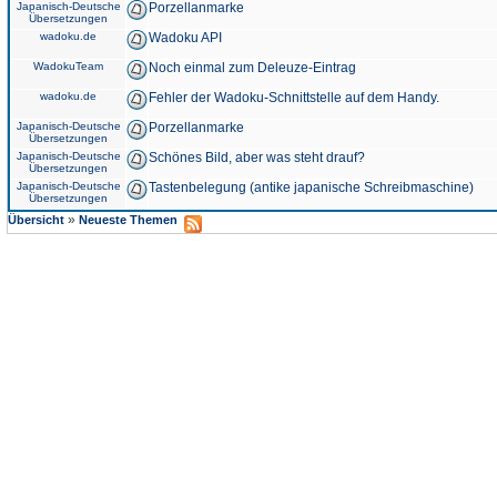
Japanisch-Deutsche
Porzellanmarke
Übersetzungen
wadoku.de
Wadoku API
WadokuTeam
Noch einmal zum Deleuze-Eintrag
wadoku.de
Fehler der Wadoku-Schnittstelle auf dem Handy.
Japanisch-Deutsche
Porzellanmarke
Übersetzungen
Japanisch-Deutsche
Schönes Bild, aber was steht drauf?
Übersetzungen
Japanisch-Deutsche
Tastenbelegung (antike japanische Schreibmaschine)
Übersetzungen
»
Übersicht
Neueste Themen