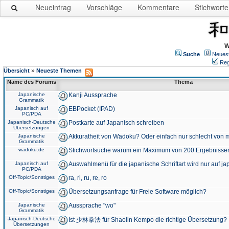
Neueintrag
Vorschläge
Kommentare
Stichworte
W
Suche
Neues
Reg
»
Übersicht
Neueste Themen
Name des Forums
Thema
Japanische
Kanji Aussprache
Grammatik
Japanisch auf
EBPocket (IPAD)
PC/PDA
Japanisch-Deutsche
Postkarte auf Japanisch schreiben
Übersetzungen
Japanische
Akkuratheit von Wadoku? Oder einfach nur schlecht von m
Grammatik
wadoku.de
Stichwortsuche warum ein Maximum von 200 Ergebnisse
Japanisch auf
Auswahlmenü für die japanische Schriftart wird nur auf j
PC/PDA
Off-Topic/Sonstiges
ra, ri, ru, re, ro
Off-Topic/Sonstiges
Übersetzungsanfrage für Freie Software möglich?
Japanische
Aussprache "wo"
Grammatik
Japanisch-Deutsche
Ist 少林拳法 für Shaolin Kempo die richtige Übersetzung?
Übersetzungen