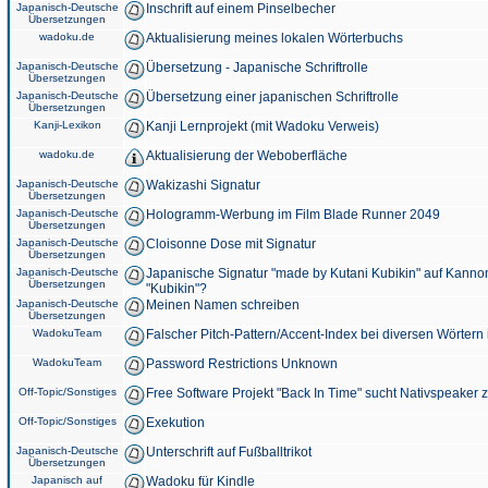
Japanisch-Deutsche
Inschrift auf einem Pinselbecher
Übersetzungen
wadoku.de
Aktualisierung meines lokalen Wörterbuchs
Japanisch-Deutsche
Übersetzung - Japanische Schriftrolle
Übersetzungen
Japanisch-Deutsche
Übersetzung einer japanischen Schriftrolle
Übersetzungen
Kanji-Lexikon
Kanji Lernprojekt (mit Wadoku Verweis)
wadoku.de
Aktualisierung der Weboberfläche
Japanisch-Deutsche
Wakizashi Signatur
Übersetzungen
Japanisch-Deutsche
Hologramm-Werbung im Film Blade Runner 2049
Übersetzungen
Japanisch-Deutsche
Cloisonne Dose mit Signatur
Übersetzungen
Japanisch-Deutsche
Japanische Signatur "made by Kutani Kubikin" auf Kanno
Übersetzungen
"Kubikin"?
Japanisch-Deutsche
Meinen Namen schreiben
Übersetzungen
WadokuTeam
Falscher Pitch-Pattern/Accent-Index bei diversen Wörtern
WadokuTeam
Password Restrictions Unknown
Off-Topic/Sonstiges
Free Software Projekt "Back In Time" sucht Nativspeaker
Off-Topic/Sonstiges
Exekution
Japanisch-Deutsche
Unterschrift auf Fußballtrikot
Übersetzungen
Japanisch auf
Wadoku für Kindle