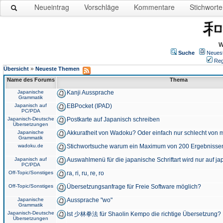
Neueintrag
Vorschläge
Kommentare
Stichworte
W
Suche
Neues
Reg
»
Übersicht
Neueste Themen
Name des Forums
Thema
Japanische
Kanji Aussprache
Grammatik
Japanisch auf
EBPocket (IPAD)
PC/PDA
Japanisch-Deutsche
Postkarte auf Japanisch schreiben
Übersetzungen
Japanische
Akkuratheit von Wadoku? Oder einfach nur schlecht von m
Grammatik
wadoku.de
Stichwortsuche warum ein Maximum von 200 Ergebnisse
Japanisch auf
Auswahlmenü für die japanische Schriftart wird nur auf j
PC/PDA
Off-Topic/Sonstiges
ra, ri, ru, re, ro
Off-Topic/Sonstiges
Übersetzungsanfrage für Freie Software möglich?
Japanische
Aussprache "wo"
Grammatik
Japanisch-Deutsche
Ist 少林拳法 für Shaolin Kempo die richtige Übersetzung?
Übersetzungen