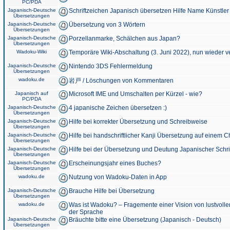
PC/PDA
Japanisch-Deutsche
Schriftzeichen Japanisch übersetzen Hilfe Name Künstler
Übersetzungen
Japanisch-Deutsche
Übersetzung von 3 Wörtern
Übersetzungen
Japanisch-Deutsche
Porzellanmarke, Schälchen aus Japan?
Übersetzungen
Wadoku-Wiki
Temporäre Wiki-Abschaltung (3. Juni 2022), nun wieder v
Japanisch-Deutsche
Nintendo 3DS Fehlermeldung
Übersetzungen
wadoku.de
岩戸 / Löschungen von Kommentaren
Japanisch auf
Microsoft IME und Umschalten per Kürzel - wie?
PC/PDA
Japanisch-Deutsche
4 japanische Zeichen übersetzen :)
Übersetzungen
Japanisch-Deutsche
Hilfe bei korrekter Übersetzung und Schreibweise
Übersetzungen
Japanisch-Deutsche
Hilfe bei handschriftlicher Kanji Übersetzung auf einem 
Übersetzungen
Japanisch-Deutsche
Hilfe bei der Übersetzung und Deutung Japanischer Schri
Übersetzungen
Japanisch-Deutsche
Erscheinungsjahr eines Buches?
Übersetzungen
wadoku.de
Nutzung von Wadoku-Daten in App
Japanisch-Deutsche
Brauche Hilfe bei Übersetzung
Übersetzungen
wadoku.de
Was ist Wadoku? – Fragemente einer Vision von lustvoll
der Sprache
Japanisch-Deutsche
Bräuchte bitte eine Übersetzung (Japanisch - Deutsch)
Übersetzungen