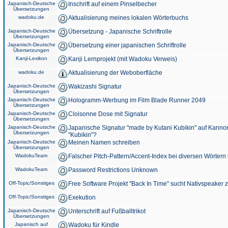
Japanisch-Deutsche
Inschrift auf einem Pinselbecher
Übersetzungen
wadoku.de
Aktualisierung meines lokalen Wörterbuchs
Japanisch-Deutsche
Übersetzung - Japanische Schriftrolle
Übersetzungen
Japanisch-Deutsche
Übersetzung einer japanischen Schriftrolle
Übersetzungen
Kanji-Lexikon
Kanji Lernprojekt (mit Wadoku Verweis)
wadoku.de
Aktualisierung der Weboberfläche
Japanisch-Deutsche
Wakizashi Signatur
Übersetzungen
Japanisch-Deutsche
Hologramm-Werbung im Film Blade Runner 2049
Übersetzungen
Japanisch-Deutsche
Cloisonne Dose mit Signatur
Übersetzungen
Japanisch-Deutsche
Japanische Signatur "made by Kutani Kubikin" auf Kanno
Übersetzungen
"Kubikin"?
Japanisch-Deutsche
Meinen Namen schreiben
Übersetzungen
WadokuTeam
Falscher Pitch-Pattern/Accent-Index bei diversen Wörtern
WadokuTeam
Password Restrictions Unknown
Off-Topic/Sonstiges
Free Software Projekt "Back In Time" sucht Nativspeaker
Off-Topic/Sonstiges
Exekution
Japanisch-Deutsche
Unterschrift auf Fußballtrikot
Übersetzungen
Japanisch auf
Wadoku für Kindle