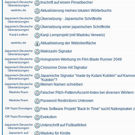
Japanisch-Deutsche
Inschrift auf einem Pinselbecher
Übersetzungen
wadoku.de
Aktualisierung meines lokalen Wörterbuchs
Japanisch-Deutsche
Übersetzung - Japanische Schriftrolle
Übersetzungen
Japanisch-Deutsche
Übersetzung einer japanischen Schriftrolle
Übersetzungen
Kanji-Lexikon
Kanji Lernprojekt (mit Wadoku Verweis)
wadoku.de
Aktualisierung der Weboberfläche
Japanisch-Deutsche
Wakizashi Signatur
Übersetzungen
Japanisch-Deutsche
Hologramm-Werbung im Film Blade Runner 2049
Übersetzungen
Japanisch-Deutsche
Cloisonne Dose mit Signatur
Übersetzungen
Japanisch-Deutsche
Japanische Signatur "made by Kutani Kubikin" auf Kanno
Übersetzungen
"Kubikin"?
Japanisch-Deutsche
Meinen Namen schreiben
Übersetzungen
WadokuTeam
Falscher Pitch-Pattern/Accent-Index bei diversen Wörtern
WadokuTeam
Password Restrictions Unknown
Off-Topic/Sonstiges
Free Software Projekt "Back In Time" sucht Nativspeaker
Off-Topic/Sonstiges
Exekution
Japanisch-Deutsche
Unterschrift auf Fußballtrikot
Übersetzungen
Japanisch auf
Wadoku für Kindle