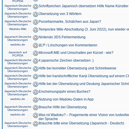
PC/PDA
Japanisch-Deutsche
Schriftzeichen Japanisch übersetzen Hilfe Name Künstler
Übersetzungen
Japanisch-Deutsche
Übersetzung von 3 Wörtern
Übersetzungen
Japanisch-Deutsche
Porzellanmarke, Schälchen aus Japan?
Übersetzungen
Wadoku-Wiki
Temporäre Wiki-Abschaltung (3. Juni 2022), nun wieder v
Japanisch-Deutsche
Nintendo 3DS Fehlermeldung
Übersetzungen
wadoku.de
岩戸 / Löschungen von Kommentaren
Japanisch auf
Microsoft IME und Umschalten per Kürzel - wie?
PC/PDA
Japanisch-Deutsche
4 japanische Zeichen übersetzen :)
Übersetzungen
Japanisch-Deutsche
Hilfe bei korrekter Übersetzung und Schreibweise
Übersetzungen
Japanisch-Deutsche
Hilfe bei handschriftlicher Kanji Übersetzung auf einem 
Übersetzungen
Japanisch-Deutsche
Hilfe bei der Übersetzung und Deutung Japanischer Schri
Übersetzungen
Japanisch-Deutsche
Erscheinungsjahr eines Buches?
Übersetzungen
wadoku.de
Nutzung von Wadoku-Daten in App
Japanisch-Deutsche
Brauche Hilfe bei Übersetzung
Übersetzungen
wadoku.de
Was ist Wadoku? – Fragemente einer Vision von lustvoll
der Sprache
Japanisch-Deutsche
Bräuchte bitte eine Übersetzung (Japanisch - Deutsch)
Übersetzungen