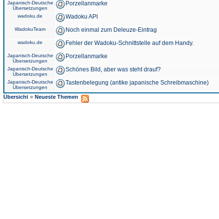
Japanisch-Deutsche
Porzellanmarke
Übersetzungen
wadoku.de
Wadoku API
WadokuTeam
Noch einmal zum Deleuze-Eintrag
wadoku.de
Fehler der Wadoku-Schnittstelle auf dem Handy.
Japanisch-Deutsche
Porzellanmarke
Übersetzungen
Japanisch-Deutsche
Schönes Bild, aber was steht drauf?
Übersetzungen
Japanisch-Deutsche
Tastenbelegung (antike japanische Schreibmaschine)
Übersetzungen
»
Übersicht
Neueste Themen