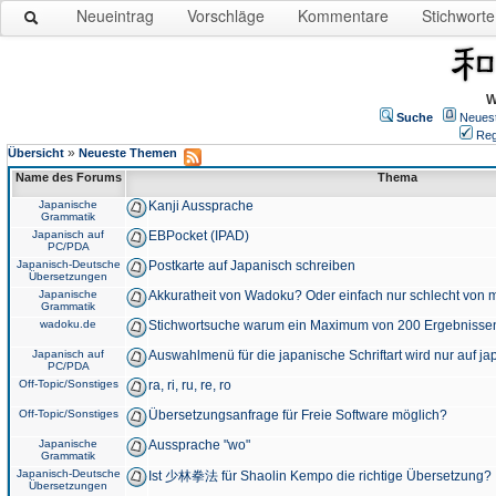
Neueintrag
Vorschläge
Kommentare
Stichworte
W
Suche
Neues
Reg
»
Übersicht
Neueste Themen
Name des Forums
Thema
Japanische
Kanji Aussprache
Grammatik
Japanisch auf
EBPocket (IPAD)
PC/PDA
Japanisch-Deutsche
Postkarte auf Japanisch schreiben
Übersetzungen
Japanische
Akkuratheit von Wadoku? Oder einfach nur schlecht von m
Grammatik
wadoku.de
Stichwortsuche warum ein Maximum von 200 Ergebnisse
Japanisch auf
Auswahlmenü für die japanische Schriftart wird nur auf j
PC/PDA
Off-Topic/Sonstiges
ra, ri, ru, re, ro
Off-Topic/Sonstiges
Übersetzungsanfrage für Freie Software möglich?
Japanische
Aussprache "wo"
Grammatik
Japanisch-Deutsche
Ist 少林拳法 für Shaolin Kempo die richtige Übersetzung?
Übersetzungen