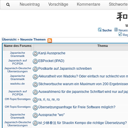
Neueintrag
Vorschläge
Kommentare
Stichworte
W
Suche
Neues
Reg
»
Übersicht
Neueste Themen
Name des Forums
Thema
Japanische
Kanji Aussprache
Grammatik
Japanisch auf
EBPocket (IPAD)
PC/PDA
Japanisch-Deutsche
Postkarte auf Japanisch schreiben
Übersetzungen
Japanische
Akkuratheit von Wadoku? Oder einfach nur schlecht von m
Grammatik
wadoku.de
Stichwortsuche warum ein Maximum von 200 Ergebnisse
Japanisch auf
Auswahlmenü für die japanische Schriftart wird nur auf j
PC/PDA
Off-Topic/Sonstiges
ra, ri, ru, re, ro
Off-Topic/Sonstiges
Übersetzungsanfrage für Freie Software möglich?
Japanische
Aussprache "wo"
Grammatik
Japanisch-Deutsche
Ist 少林拳法 für Shaolin Kempo die richtige Übersetzung?
Übersetzungen