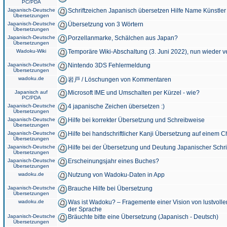
PC/PDA
Japanisch-Deutsche
Schriftzeichen Japanisch übersetzen Hilfe Name Künstler
Übersetzungen
Japanisch-Deutsche
Übersetzung von 3 Wörtern
Übersetzungen
Japanisch-Deutsche
Porzellanmarke, Schälchen aus Japan?
Übersetzungen
Wadoku-Wiki
Temporäre Wiki-Abschaltung (3. Juni 2022), nun wieder v
Japanisch-Deutsche
Nintendo 3DS Fehlermeldung
Übersetzungen
wadoku.de
岩戸 / Löschungen von Kommentaren
Japanisch auf
Microsoft IME und Umschalten per Kürzel - wie?
PC/PDA
Japanisch-Deutsche
4 japanische Zeichen übersetzen :)
Übersetzungen
Japanisch-Deutsche
Hilfe bei korrekter Übersetzung und Schreibweise
Übersetzungen
Japanisch-Deutsche
Hilfe bei handschriftlicher Kanji Übersetzung auf einem 
Übersetzungen
Japanisch-Deutsche
Hilfe bei der Übersetzung und Deutung Japanischer Schri
Übersetzungen
Japanisch-Deutsche
Erscheinungsjahr eines Buches?
Übersetzungen
wadoku.de
Nutzung von Wadoku-Daten in App
Japanisch-Deutsche
Brauche Hilfe bei Übersetzung
Übersetzungen
wadoku.de
Was ist Wadoku? – Fragemente einer Vision von lustvoll
der Sprache
Japanisch-Deutsche
Bräuchte bitte eine Übersetzung (Japanisch - Deutsch)
Übersetzungen