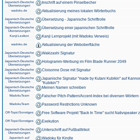
Japanisch-Deutsche
Inschrift auf einem Pinselbecher
Übersetzungen
wadoku.de
Aktualisierung meines lokalen Wörterbuchs
Japanisch-Deutsche
Übersetzung - Japanische Schriftrolle
Übersetzungen
Japanisch-Deutsche
Übersetzung einer japanischen Schriftrolle
Übersetzungen
Kanji-Lexikon
Kanji Lernprojekt (mit Wadoku Verweis)
wadoku.de
Aktualisierung der Weboberfläche
Japanisch-Deutsche
Wakizashi Signatur
Übersetzungen
Japanisch-Deutsche
Hologramm-Werbung im Film Blade Runner 2049
Übersetzungen
Japanisch-Deutsche
Cloisonne Dose mit Signatur
Übersetzungen
Japanisch-Deutsche
Japanische Signatur "made by Kutani Kubikin" auf Kanno
Übersetzungen
"Kubikin"?
Japanisch-Deutsche
Meinen Namen schreiben
Übersetzungen
WadokuTeam
Falscher Pitch-Pattern/Accent-Index bei diversen Wörtern
WadokuTeam
Password Restrictions Unknown
Off-Topic/Sonstiges
Free Software Projekt "Back In Time" sucht Nativspeaker
Off-Topic/Sonstiges
Exekution
Japanisch-Deutsche
Unterschrift auf Fußballtrikot
Übersetzungen
Japanisch auf
Wadoku für Kindle