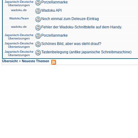
Japanisch-Deutsche
Porzellanmarke
Übersetzungen
wadoku.de
Wadoku API
WadokuTeam
Noch einmal zum Deleuze-Eintrag
wadoku.de
Fehler der Wadoku-Schnittstelle auf dem Handy.
Japanisch-Deutsche
Porzellanmarke
Übersetzungen
Japanisch-Deutsche
Schönes Bild, aber was steht drauf?
Übersetzungen
Japanisch-Deutsche
Tastenbelegung (antike japanische Schreibmaschine)
Übersetzungen
»
Übersicht
Neueste Themen