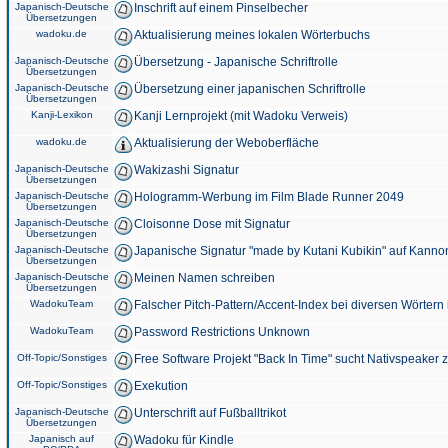
Japanisch-Deutsche
Inschrift auf einem Pinselbecher
Übersetzungen
wadoku.de
Aktualisierung meines lokalen Wörterbuchs
Japanisch-Deutsche
Übersetzung - Japanische Schriftrolle
Übersetzungen
Japanisch-Deutsche
Übersetzung einer japanischen Schriftrolle
Übersetzungen
Kanji-Lexikon
Kanji Lernprojekt (mit Wadoku Verweis)
wadoku.de
Aktualisierung der Weboberfläche
Japanisch-Deutsche
Wakizashi Signatur
Übersetzungen
Japanisch-Deutsche
Hologramm-Werbung im Film Blade Runner 2049
Übersetzungen
Japanisch-Deutsche
Cloisonne Dose mit Signatur
Übersetzungen
Japanisch-Deutsche
Japanische Signatur "made by Kutani Kubikin" auf Kanno
Übersetzungen
Japanisch-Deutsche
Meinen Namen schreiben
Übersetzungen
WadokuTeam
Falscher Pitch-Pattern/Accent-Index bei diversen Wörtern
WadokuTeam
Password Restrictions Unknown
Off-Topic/Sonstiges
Free Software Projekt "Back In Time" sucht Nativspeaker
Off-Topic/Sonstiges
Exekution
Japanisch-Deutsche
Unterschrift auf Fußballtrikot
Übersetzungen
Japanisch auf
Wadoku für Kindle