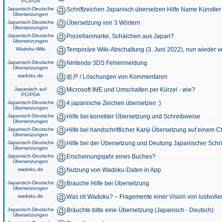
PC/PDA
Japanisch-Deutsche
Schriftzeichen Japanisch übersetzen Hilfe Name Künstler
Übersetzungen
Japanisch-Deutsche
Übersetzung von 3 Wörtern
Übersetzungen
Japanisch-Deutsche
Porzellanmarke, Schälchen aus Japan?
Übersetzungen
Wadoku-Wiki
Temporäre Wiki-Abschaltung (3. Juni 2022), nun wieder v
Japanisch-Deutsche
Nintendo 3DS Fehlermeldung
Übersetzungen
wadoku.de
岩戸 / Löschungen von Kommentaren
Japanisch auf
Microsoft IME und Umschalten per Kürzel - wie?
PC/PDA
Japanisch-Deutsche
4 japanische Zeichen übersetzen :)
Übersetzungen
Japanisch-Deutsche
Hilfe bei korrekter Übersetzung und Schreibweise
Übersetzungen
Japanisch-Deutsche
Hilfe bei handschriftlicher Kanji Übersetzung auf einem 
Übersetzungen
Japanisch-Deutsche
Hilfe bei der Übersetzung und Deutung Japanischer Schri
Übersetzungen
Japanisch-Deutsche
Erscheinungsjahr eines Buches?
Übersetzungen
wadoku.de
Nutzung von Wadoku-Daten in App
Japanisch-Deutsche
Brauche Hilfe bei Übersetzung
Übersetzungen
wadoku.de
Was ist Wadoku? – Fragemente einer Vision von lustvoll
Japanisch-Deutsche
Bräuchte bitte eine Übersetzung (Japanisch - Deutsch)
Übersetzungen