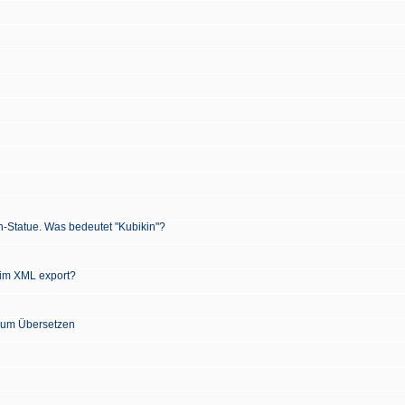
n-Statue. Was bedeutet "Kubikin"?
 im XML export?
 zum Übersetzen