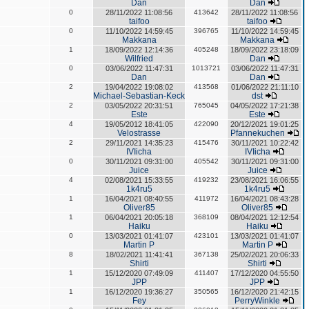
Dan
Dan
0
28/11/2022 11:08:56
413642
28/11/2022 11:08:56
taifoo
taifoo
0
11/10/2022 14:59:45
396765
11/10/2022 14:59:45
Makkana
Makkana
1
18/09/2022 12:14:36
405248
18/09/2022 23:18:09
Wilfried
Dan
0
03/06/2022 11:47:31
1013721
03/06/2022 11:47:31
Dan
Dan
2
19/04/2022 19:08:02
413568
01/06/2022 21:11:10
Michael-Sebastian-Keck
dst
2
03/05/2022 20:31:51
765045
04/05/2022 17:21:38
Este
Este
4
19/05/2012 18:41:05
422090
20/12/2021 19:01:25
Velostrasse
Pfannekuchen
2
29/11/2021 14:35:23
415476
30/11/2021 10:22:42
IVIicha
IVIicha
0
30/11/2021 09:31:00
405542
30/11/2021 09:31:00
Juice
Juice
4
02/08/2021 15:33:55
419232
23/08/2021 16:06:55
1k4ru5
1k4ru5
1
16/04/2021 08:40:55
411972
16/04/2021 08:43:28
Oliver85
Oliver85
1
06/04/2021 20:05:18
368109
08/04/2021 12:12:54
Haiku
Haiku
0
13/03/2021 01:41:07
423101
13/03/2021 01:41:07
Martin P
Martin P
8
18/02/2021 11:41:41
367138
25/02/2021 20:06:33
Shirti
Shirti
1
15/12/2020 07:49:09
411407
17/12/2020 04:55:50
JPP
JPP
1
16/12/2020 19:36:27
350565
16/12/2020 21:42:15
Fey
PerryWinkle