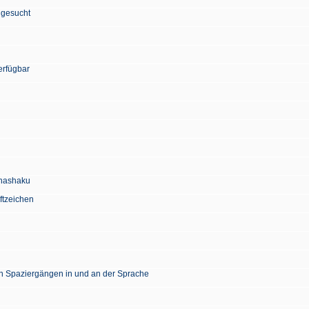
 gesucht
erfügbar
Chashaku
ftzeichen
en Spaziergängen in und an der Sprache