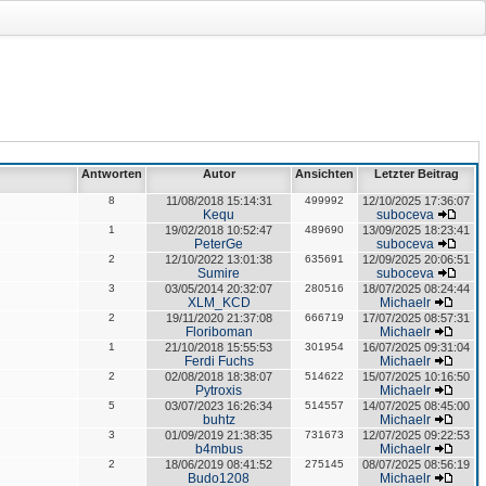
Antworten
Autor
Ansichten
Letzter Beitrag
8
11/08/2018 15:14:31
499992
12/10/2025 17:36:07
Kequ
suboceva
1
19/02/2018 10:52:47
489690
13/09/2025 18:23:41
PeterGe
suboceva
2
12/10/2022 13:01:38
635691
12/09/2025 20:06:51
Sumire
suboceva
3
03/05/2014 20:32:07
280516
18/07/2025 08:24:44
XLM_KCD
Michaelr
2
19/11/2020 21:37:08
666719
17/07/2025 08:57:31
Floriboman
Michaelr
1
21/10/2018 15:55:53
301954
16/07/2025 09:31:04
Ferdi Fuchs
Michaelr
2
02/08/2018 18:38:07
514622
15/07/2025 10:16:50
Pytroxis
Michaelr
5
03/07/2023 16:26:34
514557
14/07/2025 08:45:00
buhtz
Michaelr
3
01/09/2019 21:38:35
731673
12/07/2025 09:22:53
b4mbus
Michaelr
2
18/06/2019 08:41:52
275145
08/07/2025 08:56:19
Budo1208
Michaelr