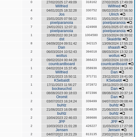
0
27/02/2025 17:49:09
318162
27/02/2025 17:49:09
Wilfried
Wilfried
4
04/01/2025 18:32:28
330752
06/02/2025 07:56:50
Jos
Ulrich
0
15/01/2025 07:56:12
291811
15/01/2025 07:56:12
pixelparanoia
pixelparanoia
7
24/01/2021 12:07:11
424968
15/01/2025 07:49:43
pixelparanoia
pixelparanoia
1
10/08/2022 00:24:10
1004580
13/10/2024 09:30:02
dst
Skaidrite
8
04/09/2024 09:51:42
342115
13/09/2024 17:55:22
Dan
shaash
2
06/03/2024 10:52:43
394018
08/03/2024 13:32:19
wollus
wollus
2
09/02/2024 00:44:28
366423
10/02/2024 10:09:17
countcardboard
countcardboard
1
04/02/2024 15:37:45
358936
05/02/2024 11:14:40
Wilfried
Dan
2
23/11/2023 15:50:11
371711
23/11/2023 19:41:00
KSebaldt
KSebaldt
1
17/11/2023 11:56:27
372872
18/11/2023 05:03:10
bockwuchst
Dan
1
08/08/2023 00:18:03
872396
08/08/2023 20:37:14
Oromit
Dan
2
03/07/2023 16:24:24
339499
04/07/2023 09:08:44
buhtz
buhtz
0
21/06/2023 16:09:48
354826
21/06/2023 16:09:48
buhtz
buhtz
2
10/04/2023 22:46:03
369686
14/04/2023 05:39:14
JPP
JPP
2
10/03/2023 21:01:28
426227
11/03/2023 17:27:08
Jensen
Jensen
2
04/07/2022 19:21:29
813135
23/02/2023 16:58:56