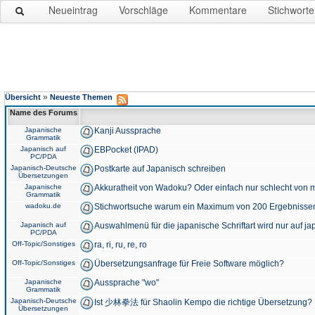
Neueintrag
Vorschläge
Kommentare
Stichworte
»
Übersicht
Neueste Themen
Name des Forums
Japanische
Kanji Aussprache
Grammatik
Japanisch auf
EBPocket (IPAD)
PC/PDA
Japanisch-Deutsche
Postkarte auf Japanisch schreiben
Übersetzungen
Japanische
Akkuratheit von Wadoku? Oder einfach nur schlecht von m
Grammatik
wadoku.de
Stichwortsuche warum ein Maximum von 200 Ergebnisse
Japanisch auf
Auswahlmenü für die japanische Schriftart wird nur auf j
PC/PDA
Off-Topic/Sonstiges
ra, ri, ru, re, ro
Off-Topic/Sonstiges
Übersetzungsanfrage für Freie Software möglich?
Japanische
Aussprache "wo"
Grammatik
Japanisch-Deutsche
Ist 少林拳法 für Shaolin Kempo die richtige Übersetzung?
Übersetzungen