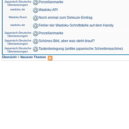
Japanisch-Deutsche
Porzellanmarke
Übersetzungen
wadoku.de
Wadoku API
WadokuTeam
Noch einmal zum Deleuze-Eintrag
wadoku.de
Fehler der Wadoku-Schnittstelle auf dem Handy.
Japanisch-Deutsche
Porzellanmarke
Übersetzungen
Japanisch-Deutsche
Schönes Bild, aber was steht drauf?
Übersetzungen
Japanisch-Deutsche
Tastenbelegung (antike japanische Schreibmaschine)
Übersetzungen
»
Übersicht
Neueste Themen