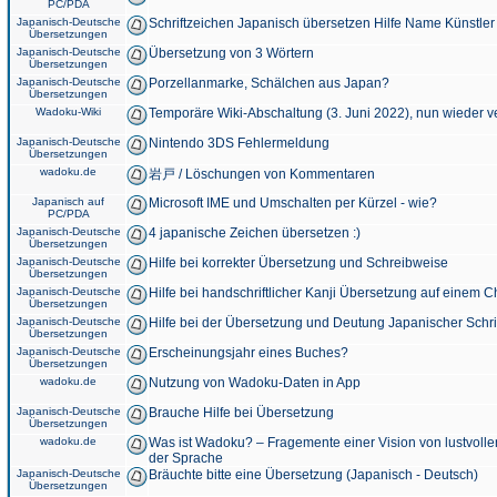
PC/PDA
Japanisch-Deutsche
Schriftzeichen Japanisch übersetzen Hilfe Name Künstler
Übersetzungen
Japanisch-Deutsche
Übersetzung von 3 Wörtern
Übersetzungen
Japanisch-Deutsche
Porzellanmarke, Schälchen aus Japan?
Übersetzungen
Wadoku-Wiki
Temporäre Wiki-Abschaltung (3. Juni 2022), nun wieder v
Japanisch-Deutsche
Nintendo 3DS Fehlermeldung
Übersetzungen
wadoku.de
岩戸 / Löschungen von Kommentaren
Japanisch auf
Microsoft IME und Umschalten per Kürzel - wie?
PC/PDA
Japanisch-Deutsche
4 japanische Zeichen übersetzen :)
Übersetzungen
Japanisch-Deutsche
Hilfe bei korrekter Übersetzung und Schreibweise
Übersetzungen
Japanisch-Deutsche
Hilfe bei handschriftlicher Kanji Übersetzung auf einem 
Übersetzungen
Japanisch-Deutsche
Hilfe bei der Übersetzung und Deutung Japanischer Schri
Übersetzungen
Japanisch-Deutsche
Erscheinungsjahr eines Buches?
Übersetzungen
wadoku.de
Nutzung von Wadoku-Daten in App
Japanisch-Deutsche
Brauche Hilfe bei Übersetzung
Übersetzungen
wadoku.de
Was ist Wadoku? – Fragemente einer Vision von lustvoll
der Sprache
Japanisch-Deutsche
Bräuchte bitte eine Übersetzung (Japanisch - Deutsch)
Übersetzungen