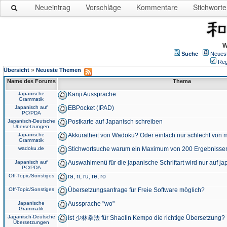
Neueintrag
Vorschläge
Kommentare
Stichworte
W
Suche
Neues
Reg
»
Übersicht
Neueste Themen
Name des Forums
Thema
Japanische
Kanji Aussprache
Grammatik
Japanisch auf
EBPocket (IPAD)
PC/PDA
Japanisch-Deutsche
Postkarte auf Japanisch schreiben
Übersetzungen
Japanische
Akkuratheit von Wadoku? Oder einfach nur schlecht von m
Grammatik
wadoku.de
Stichwortsuche warum ein Maximum von 200 Ergebnisse
Japanisch auf
Auswahlmenü für die japanische Schriftart wird nur auf j
PC/PDA
Off-Topic/Sonstiges
ra, ri, ru, re, ro
Off-Topic/Sonstiges
Übersetzungsanfrage für Freie Software möglich?
Japanische
Aussprache "wo"
Grammatik
Japanisch-Deutsche
Ist 少林拳法 für Shaolin Kempo die richtige Übersetzung?
Übersetzungen