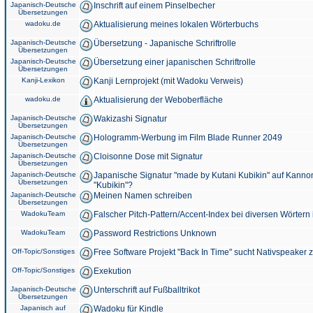
Japanisch-Deutsche
Inschrift auf einem Pinselbecher
Übersetzungen
wadoku.de
Aktualisierung meines lokalen Wörterbuchs
Japanisch-Deutsche
Übersetzung - Japanische Schriftrolle
Übersetzungen
Japanisch-Deutsche
Übersetzung einer japanischen Schriftrolle
Übersetzungen
Kanji-Lexikon
Kanji Lernprojekt (mit Wadoku Verweis)
wadoku.de
Aktualisierung der Weboberfläche
Japanisch-Deutsche
Wakizashi Signatur
Übersetzungen
Japanisch-Deutsche
Hologramm-Werbung im Film Blade Runner 2049
Übersetzungen
Japanisch-Deutsche
Cloisonne Dose mit Signatur
Übersetzungen
Japanisch-Deutsche
Japanische Signatur "made by Kutani Kubikin" auf Kanno
Übersetzungen
"Kubikin"?
Japanisch-Deutsche
Meinen Namen schreiben
Übersetzungen
WadokuTeam
Falscher Pitch-Pattern/Accent-Index bei diversen Wörtern
WadokuTeam
Password Restrictions Unknown
Off-Topic/Sonstiges
Free Software Projekt "Back In Time" sucht Nativspeaker
Off-Topic/Sonstiges
Exekution
Japanisch-Deutsche
Unterschrift auf Fußballtrikot
Übersetzungen
Japanisch auf
Wadoku für Kindle