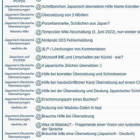
PC/PDA
Japanisch-Deutsche
Schriftzeichen Japanisch übersetzen Hilfe Name Künstler
Übersetzungen
Japanisch-Deutsche
Übersetzung von 3 Wörtern
Übersetzungen
Japanisch-Deutsche
Porzellanmarke, Schälchen aus Japan?
Übersetzungen
Wadoku-Wiki
Temporäre Wiki-Abschaltung (3. Juni 2022), nun wieder v
Japanisch-Deutsche
Nintendo 3DS Fehlermeldung
Übersetzungen
wadoku.de
岩戸 / Löschungen von Kommentaren
Japanisch auf
Microsoft IME und Umschalten per Kürzel - wie?
PC/PDA
Japanisch-Deutsche
4 japanische Zeichen übersetzen :)
Übersetzungen
Japanisch-Deutsche
Hilfe bei korrekter Übersetzung und Schreibweise
Übersetzungen
Japanisch-Deutsche
Hilfe bei handschriftlicher Kanji Übersetzung auf einem 
Übersetzungen
Japanisch-Deutsche
Hilfe bei der Übersetzung und Deutung Japanischer Schri
Übersetzungen
Japanisch-Deutsche
Erscheinungsjahr eines Buches?
Übersetzungen
wadoku.de
Nutzung von Wadoku-Daten in App
Japanisch-Deutsche
Brauche Hilfe bei Übersetzung
Übersetzungen
wadoku.de
Was ist Wadoku? – Fragemente einer Vision von lustvoll
der Sprache
Japanisch-Deutsche
Bräuchte bitte eine Übersetzung (Japanisch - Deutsch)
Übersetzungen