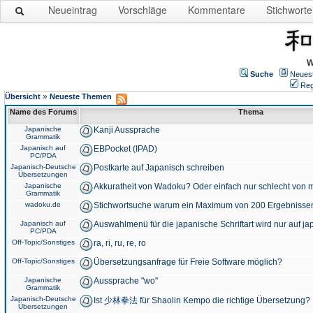
Neueintrag
Vorschläge
Kommentare
Stichworte
W
Suche
Neues
Reg
»
Übersicht
Neueste Themen
Name des Forums
Thema
Japanische
Kanji Aussprache
Grammatik
Japanisch auf
EBPocket (IPAD)
PC/PDA
Japanisch-Deutsche
Postkarte auf Japanisch schreiben
Übersetzungen
Japanische
Akkuratheit von Wadoku? Oder einfach nur schlecht von m
Grammatik
wadoku.de
Stichwortsuche warum ein Maximum von 200 Ergebnisse
Japanisch auf
Auswahlmenü für die japanische Schriftart wird nur auf j
PC/PDA
Off-Topic/Sonstiges
ra, ri, ru, re, ro
Off-Topic/Sonstiges
Übersetzungsanfrage für Freie Software möglich?
Japanische
Aussprache "wo"
Grammatik
Japanisch-Deutsche
Ist 少林拳法 für Shaolin Kempo die richtige Übersetzung?
Übersetzungen