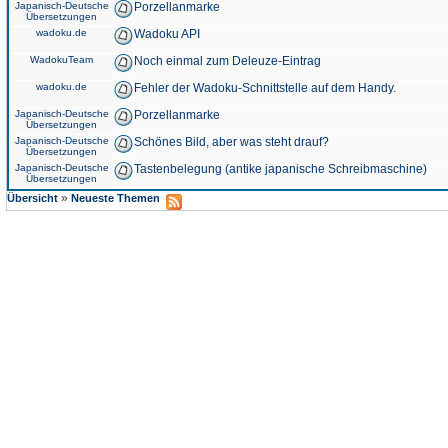
Japanisch-Deutsche
Porzellanmarke
Übersetzungen
wadoku.de
Wadoku API
WadokuTeam
Noch einmal zum Deleuze-Eintrag
wadoku.de
Fehler der Wadoku-Schnittstelle auf dem Handy.
Japanisch-Deutsche
Porzellanmarke
Übersetzungen
Japanisch-Deutsche
Schönes Bild, aber was steht drauf?
Übersetzungen
Japanisch-Deutsche
Tastenbelegung (antike japanische Schreibmaschine)
Übersetzungen
»
Übersicht
Neueste Themen