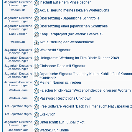
Japanisch-Deutsche
Inschrift auf einem Pinselbecher
Übersetzungen
wadoku.de
Aktualisierung meines lokalen Wörterbuchs
Japanisch-Deutsche
Übersetzung - Japanische Schriftrolle
Übersetzungen
Japanisch-Deutsche
Übersetzung einer japanischen Schriftrolle
Übersetzungen
Kanji-Lexikon
Kanji Lernprojekt (mit Wadoku Verweis)
wadoku.de
Aktualisierung der Weboberfläche
Japanisch-Deutsche
Wakizashi Signatur
Übersetzungen
Japanisch-Deutsche
Hologramm-Werbung im Film Blade Runner 2049
Übersetzungen
Japanisch-Deutsche
Cloisonne Dose mit Signatur
Übersetzungen
Japanisch-Deutsche
Japanische Signatur "made by Kutani Kubikin" auf Kanno
Übersetzungen
"Kubikin"?
Japanisch-Deutsche
Meinen Namen schreiben
Übersetzungen
WadokuTeam
Falscher Pitch-Pattern/Accent-Index bei diversen Wörtern
WadokuTeam
Password Restrictions Unknown
Off-Topic/Sonstiges
Free Software Projekt "Back In Time" sucht Nativspeaker
Off-Topic/Sonstiges
Exekution
Japanisch-Deutsche
Unterschrift auf Fußballtrikot
Übersetzungen
Japanisch auf
Wadoku für Kindle