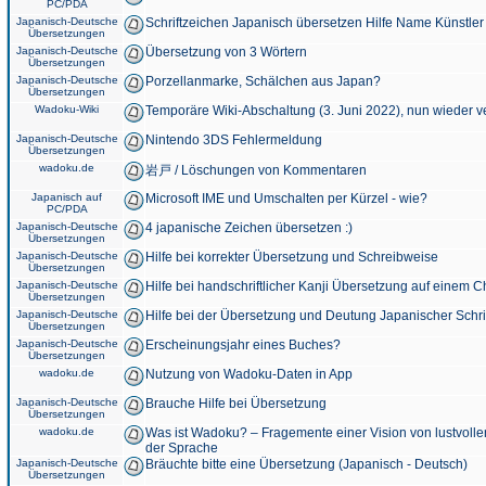
PC/PDA
Japanisch-Deutsche
Schriftzeichen Japanisch übersetzen Hilfe Name Künstler
Übersetzungen
Japanisch-Deutsche
Übersetzung von 3 Wörtern
Übersetzungen
Japanisch-Deutsche
Porzellanmarke, Schälchen aus Japan?
Übersetzungen
Wadoku-Wiki
Temporäre Wiki-Abschaltung (3. Juni 2022), nun wieder v
Japanisch-Deutsche
Nintendo 3DS Fehlermeldung
Übersetzungen
wadoku.de
岩戸 / Löschungen von Kommentaren
Japanisch auf
Microsoft IME und Umschalten per Kürzel - wie?
PC/PDA
Japanisch-Deutsche
4 japanische Zeichen übersetzen :)
Übersetzungen
Japanisch-Deutsche
Hilfe bei korrekter Übersetzung und Schreibweise
Übersetzungen
Japanisch-Deutsche
Hilfe bei handschriftlicher Kanji Übersetzung auf einem 
Übersetzungen
Japanisch-Deutsche
Hilfe bei der Übersetzung und Deutung Japanischer Schri
Übersetzungen
Japanisch-Deutsche
Erscheinungsjahr eines Buches?
Übersetzungen
wadoku.de
Nutzung von Wadoku-Daten in App
Japanisch-Deutsche
Brauche Hilfe bei Übersetzung
Übersetzungen
wadoku.de
Was ist Wadoku? – Fragemente einer Vision von lustvoll
der Sprache
Japanisch-Deutsche
Bräuchte bitte eine Übersetzung (Japanisch - Deutsch)
Übersetzungen