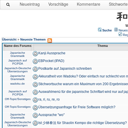
Neueintrag
Vorschläge
Kommentare
Stichworte
W
Suche
Neues
Reg
»
Übersicht
Neueste Themen
Name des Forums
Thema
Japanische
Kanji Aussprache
Grammatik
Japanisch auf
EBPocket (IPAD)
PC/PDA
Japanisch-Deutsche
Postkarte auf Japanisch schreiben
Übersetzungen
Japanische
Akkuratheit von Wadoku? Oder einfach nur schlecht von m
Grammatik
wadoku.de
Stichwortsuche warum ein Maximum von 200 Ergebnisse
Japanisch auf
Auswahlmenü für die japanische Schriftart wird nur auf j
PC/PDA
Off-Topic/Sonstiges
ra, ri, ru, re, ro
Off-Topic/Sonstiges
Übersetzungsanfrage für Freie Software möglich?
Japanische
Aussprache "wo"
Grammatik
Japanisch-Deutsche
Ist 少林拳法 für Shaolin Kempo die richtige Übersetzung?
Übersetzungen