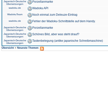
Japanisch-Deutsche
Porzellanmarke
Übersetzungen
wadoku.de
Wadoku API
WadokuTeam
Noch einmal zum Deleuze-Eintrag
wadoku.de
Fehler der Wadoku-Schnittstelle auf dem Handy.
Japanisch-Deutsche
Porzellanmarke
Übersetzungen
Japanisch-Deutsche
Schönes Bild, aber was steht drauf?
Übersetzungen
Japanisch-Deutsche
Tastenbelegung (antike japanische Schreibmaschine)
Übersetzungen
»
Übersicht
Neueste Themen