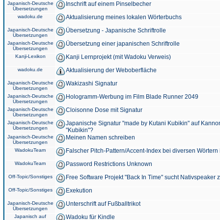
Japanisch-Deutsche
Inschrift auf einem Pinselbecher
Übersetzungen
wadoku.de
Aktualisierung meines lokalen Wörterbuchs
Japanisch-Deutsche
Übersetzung - Japanische Schriftrolle
Übersetzungen
Japanisch-Deutsche
Übersetzung einer japanischen Schriftrolle
Übersetzungen
Kanji-Lexikon
Kanji Lernprojekt (mit Wadoku Verweis)
wadoku.de
Aktualisierung der Weboberfläche
Japanisch-Deutsche
Wakizashi Signatur
Übersetzungen
Japanisch-Deutsche
Hologramm-Werbung im Film Blade Runner 2049
Übersetzungen
Japanisch-Deutsche
Cloisonne Dose mit Signatur
Übersetzungen
Japanisch-Deutsche
Japanische Signatur "made by Kutani Kubikin" auf Kanno
Übersetzungen
"Kubikin"?
Japanisch-Deutsche
Meinen Namen schreiben
Übersetzungen
WadokuTeam
Falscher Pitch-Pattern/Accent-Index bei diversen Wörtern
WadokuTeam
Password Restrictions Unknown
Off-Topic/Sonstiges
Free Software Projekt "Back In Time" sucht Nativspeaker
Off-Topic/Sonstiges
Exekution
Japanisch-Deutsche
Unterschrift auf Fußballtrikot
Übersetzungen
Japanisch auf
Wadoku für Kindle