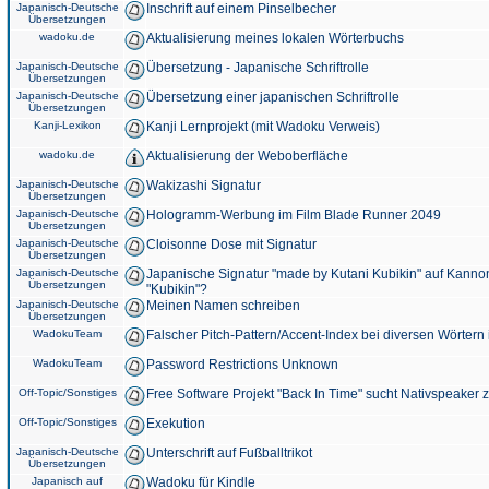
Japanisch-Deutsche
Inschrift auf einem Pinselbecher
Übersetzungen
wadoku.de
Aktualisierung meines lokalen Wörterbuchs
Japanisch-Deutsche
Übersetzung - Japanische Schriftrolle
Übersetzungen
Japanisch-Deutsche
Übersetzung einer japanischen Schriftrolle
Übersetzungen
Kanji-Lexikon
Kanji Lernprojekt (mit Wadoku Verweis)
wadoku.de
Aktualisierung der Weboberfläche
Japanisch-Deutsche
Wakizashi Signatur
Übersetzungen
Japanisch-Deutsche
Hologramm-Werbung im Film Blade Runner 2049
Übersetzungen
Japanisch-Deutsche
Cloisonne Dose mit Signatur
Übersetzungen
Japanisch-Deutsche
Japanische Signatur "made by Kutani Kubikin" auf Kanno
Übersetzungen
"Kubikin"?
Japanisch-Deutsche
Meinen Namen schreiben
Übersetzungen
WadokuTeam
Falscher Pitch-Pattern/Accent-Index bei diversen Wörtern
WadokuTeam
Password Restrictions Unknown
Off-Topic/Sonstiges
Free Software Projekt "Back In Time" sucht Nativspeaker
Off-Topic/Sonstiges
Exekution
Japanisch-Deutsche
Unterschrift auf Fußballtrikot
Übersetzungen
Japanisch auf
Wadoku für Kindle