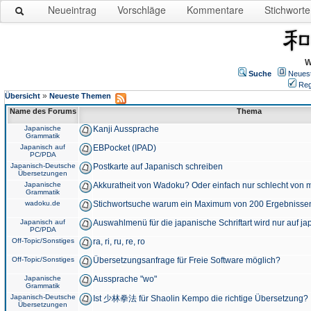
Neueintrag
Vorschläge
Kommentare
Stichworte
W
Suche
Neues
Reg
»
Übersicht
Neueste Themen
Name des Forums
Thema
Japanische
Kanji Aussprache
Grammatik
Japanisch auf
EBPocket (IPAD)
PC/PDA
Japanisch-Deutsche
Postkarte auf Japanisch schreiben
Übersetzungen
Japanische
Akkuratheit von Wadoku? Oder einfach nur schlecht von m
Grammatik
wadoku.de
Stichwortsuche warum ein Maximum von 200 Ergebnisse
Japanisch auf
Auswahlmenü für die japanische Schriftart wird nur auf j
PC/PDA
Off-Topic/Sonstiges
ra, ri, ru, re, ro
Off-Topic/Sonstiges
Übersetzungsanfrage für Freie Software möglich?
Japanische
Aussprache "wo"
Grammatik
Japanisch-Deutsche
Ist 少林拳法 für Shaolin Kempo die richtige Übersetzung?
Übersetzungen