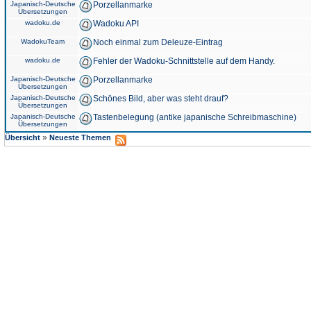
Japanisch-Deutsche
Porzellanmarke
Übersetzungen
wadoku.de
Wadoku API
WadokuTeam
Noch einmal zum Deleuze-Eintrag
wadoku.de
Fehler der Wadoku-Schnittstelle auf dem Handy.
Japanisch-Deutsche
Porzellanmarke
Übersetzungen
Japanisch-Deutsche
Schönes Bild, aber was steht drauf?
Übersetzungen
Japanisch-Deutsche
Tastenbelegung (antike japanische Schreibmaschine)
Übersetzungen
»
Übersicht
Neueste Themen