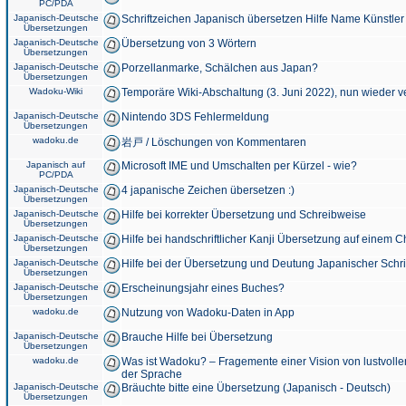
PC/PDA
Japanisch-Deutsche
Schriftzeichen Japanisch übersetzen Hilfe Name Künstler
Übersetzungen
Japanisch-Deutsche
Übersetzung von 3 Wörtern
Übersetzungen
Japanisch-Deutsche
Porzellanmarke, Schälchen aus Japan?
Übersetzungen
Wadoku-Wiki
Temporäre Wiki-Abschaltung (3. Juni 2022), nun wieder v
Japanisch-Deutsche
Nintendo 3DS Fehlermeldung
Übersetzungen
wadoku.de
岩戸 / Löschungen von Kommentaren
Japanisch auf
Microsoft IME und Umschalten per Kürzel - wie?
PC/PDA
Japanisch-Deutsche
4 japanische Zeichen übersetzen :)
Übersetzungen
Japanisch-Deutsche
Hilfe bei korrekter Übersetzung und Schreibweise
Übersetzungen
Japanisch-Deutsche
Hilfe bei handschriftlicher Kanji Übersetzung auf einem 
Übersetzungen
Japanisch-Deutsche
Hilfe bei der Übersetzung und Deutung Japanischer Schri
Übersetzungen
Japanisch-Deutsche
Erscheinungsjahr eines Buches?
Übersetzungen
wadoku.de
Nutzung von Wadoku-Daten in App
Japanisch-Deutsche
Brauche Hilfe bei Übersetzung
Übersetzungen
wadoku.de
Was ist Wadoku? – Fragemente einer Vision von lustvoll
der Sprache
Japanisch-Deutsche
Bräuchte bitte eine Übersetzung (Japanisch - Deutsch)
Übersetzungen