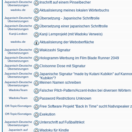
Japanisch-Deutsche
Inschrift auf einem Pinselbecher
Übersetzungen
wadoku.de
Aktualisierung meines lokalen Wörterbuchs
Japanisch-Deutsche
Übersetzung - Japanische Schriftrolle
Übersetzungen
Japanisch-Deutsche
Übersetzung einer japanischen Schriftrolle
Übersetzungen
Kanji-Lexikon
Kanji Lernprojekt (mit Wadoku Verweis)
wadoku.de
Aktualisierung der Weboberfläche
Japanisch-Deutsche
Wakizashi Signatur
Übersetzungen
Japanisch-Deutsche
Hologramm-Werbung im Film Blade Runner 2049
Übersetzungen
Japanisch-Deutsche
Cloisonne Dose mit Signatur
Übersetzungen
Japanisch-Deutsche
Japanische Signatur "made by Kutani Kubikin" auf Kanno
Übersetzungen
"Kubikin"?
Japanisch-Deutsche
Meinen Namen schreiben
Übersetzungen
WadokuTeam
Falscher Pitch-Pattern/Accent-Index bei diversen Wörtern
WadokuTeam
Password Restrictions Unknown
Off-Topic/Sonstiges
Free Software Projekt "Back In Time" sucht Nativspeaker
Off-Topic/Sonstiges
Exekution
Japanisch-Deutsche
Unterschrift auf Fußballtrikot
Übersetzungen
Japanisch auf
Wadoku für Kindle