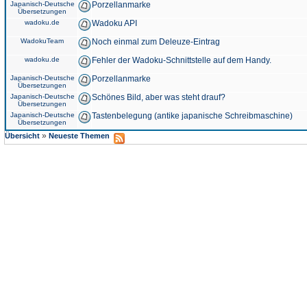
Japanisch-Deutsche
Porzellanmarke
Übersetzungen
wadoku.de
Wadoku API
WadokuTeam
Noch einmal zum Deleuze-Eintrag
wadoku.de
Fehler der Wadoku-Schnittstelle auf dem Handy.
Japanisch-Deutsche
Porzellanmarke
Übersetzungen
Japanisch-Deutsche
Schönes Bild, aber was steht drauf?
Übersetzungen
Japanisch-Deutsche
Tastenbelegung (antike japanische Schreibmaschine)
Übersetzungen
»
Übersicht
Neueste Themen