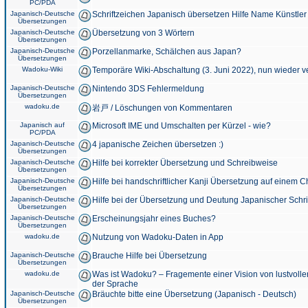
PC/PDA
Japanisch-Deutsche
Schriftzeichen Japanisch übersetzen Hilfe Name Künstler
Übersetzungen
Japanisch-Deutsche
Übersetzung von 3 Wörtern
Übersetzungen
Japanisch-Deutsche
Porzellanmarke, Schälchen aus Japan?
Übersetzungen
Wadoku-Wiki
Temporäre Wiki-Abschaltung (3. Juni 2022), nun wieder v
Japanisch-Deutsche
Nintendo 3DS Fehlermeldung
Übersetzungen
wadoku.de
岩戸 / Löschungen von Kommentaren
Japanisch auf
Microsoft IME und Umschalten per Kürzel - wie?
PC/PDA
Japanisch-Deutsche
4 japanische Zeichen übersetzen :)
Übersetzungen
Japanisch-Deutsche
Hilfe bei korrekter Übersetzung und Schreibweise
Übersetzungen
Japanisch-Deutsche
Hilfe bei handschriftlicher Kanji Übersetzung auf einem 
Übersetzungen
Japanisch-Deutsche
Hilfe bei der Übersetzung und Deutung Japanischer Schri
Übersetzungen
Japanisch-Deutsche
Erscheinungsjahr eines Buches?
Übersetzungen
wadoku.de
Nutzung von Wadoku-Daten in App
Japanisch-Deutsche
Brauche Hilfe bei Übersetzung
Übersetzungen
wadoku.de
Was ist Wadoku? – Fragemente einer Vision von lustvoll
der Sprache
Japanisch-Deutsche
Bräuchte bitte eine Übersetzung (Japanisch - Deutsch)
Übersetzungen