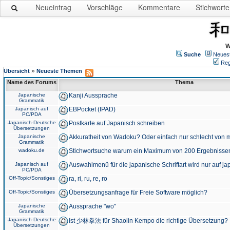
Neueintrag
Vorschläge
Kommentare
Stichworte
W
Suche
Neues
Reg
»
Übersicht
Neueste Themen
Name des Forums
Thema
Japanische
Kanji Aussprache
Grammatik
Japanisch auf
EBPocket (IPAD)
PC/PDA
Japanisch-Deutsche
Postkarte auf Japanisch schreiben
Übersetzungen
Japanische
Akkuratheit von Wadoku? Oder einfach nur schlecht von m
Grammatik
wadoku.de
Stichwortsuche warum ein Maximum von 200 Ergebnisse
Japanisch auf
Auswahlmenü für die japanische Schriftart wird nur auf j
PC/PDA
Off-Topic/Sonstiges
ra, ri, ru, re, ro
Off-Topic/Sonstiges
Übersetzungsanfrage für Freie Software möglich?
Japanische
Aussprache "wo"
Grammatik
Japanisch-Deutsche
Ist 少林拳法 für Shaolin Kempo die richtige Übersetzung?
Übersetzungen