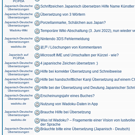
PC/PDA
Japanisch-Deutsche
Schriftzeichen Japanisch übersetzen Hilfe Name Künstler
Übersetzungen
Japanisch-Deutsche
Übersetzung von 3 Wörtern
Übersetzungen
Japanisch-Deutsche
Porzellanmarke, Schälchen aus Japan?
Übersetzungen
Wadoku-Wiki
Temporäre Wiki-Abschaltung (3. Juni 2022), nun wieder v
Japanisch-Deutsche
Nintendo 3DS Fehlermeldung
Übersetzungen
wadoku.de
岩戸 / Löschungen von Kommentaren
Japanisch auf
Microsoft IME und Umschalten per Kürzel - wie?
PC/PDA
Japanisch-Deutsche
4 japanische Zeichen übersetzen :)
Übersetzungen
Japanisch-Deutsche
Hilfe bei korrekter Übersetzung und Schreibweise
Übersetzungen
Japanisch-Deutsche
Hilfe bei handschriftlicher Kanji Übersetzung auf einem 
Übersetzungen
Japanisch-Deutsche
Hilfe bei der Übersetzung und Deutung Japanischer Schri
Übersetzungen
Japanisch-Deutsche
Erscheinungsjahr eines Buches?
Übersetzungen
wadoku.de
Nutzung von Wadoku-Daten in App
Japanisch-Deutsche
Brauche Hilfe bei Übersetzung
Übersetzungen
wadoku.de
Was ist Wadoku? – Fragemente einer Vision von lustvoll
der Sprache
Japanisch-Deutsche
Bräuchte bitte eine Übersetzung (Japanisch - Deutsch)
Übersetzungen