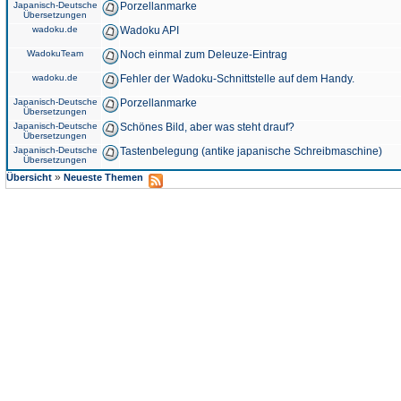
Japanisch-Deutsche
Porzellanmarke
Übersetzungen
wadoku.de
Wadoku API
WadokuTeam
Noch einmal zum Deleuze-Eintrag
wadoku.de
Fehler der Wadoku-Schnittstelle auf dem Handy.
Japanisch-Deutsche
Porzellanmarke
Übersetzungen
Japanisch-Deutsche
Schönes Bild, aber was steht drauf?
Übersetzungen
Japanisch-Deutsche
Tastenbelegung (antike japanische Schreibmaschine)
Übersetzungen
»
Übersicht
Neueste Themen