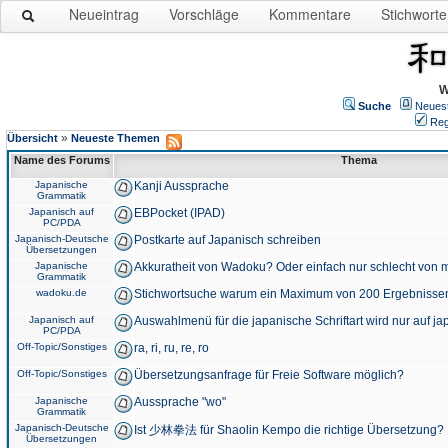
Neueintrag
Vorschläge
Kommentare
Stichworte
W
Suche
Neues
Reg
»
Übersicht
Neueste Themen
Name des Forums
Thema
Japanische
Kanji Aussprache
Grammatik
Japanisch auf
EBPocket (IPAD)
PC/PDA
Japanisch-Deutsche
Postkarte auf Japanisch schreiben
Übersetzungen
Japanische
Akkuratheit von Wadoku? Oder einfach nur schlecht von m
Grammatik
wadoku.de
Stichwortsuche warum ein Maximum von 200 Ergebnisse
Japanisch auf
Auswahlmenü für die japanische Schriftart wird nur auf j
PC/PDA
Off-Topic/Sonstiges
ra, ri, ru, re, ro
Off-Topic/Sonstiges
Übersetzungsanfrage für Freie Software möglich?
Japanische
Aussprache "wo"
Grammatik
Japanisch-Deutsche
Ist 少林拳法 für Shaolin Kempo die richtige Übersetzung?
Übersetzungen