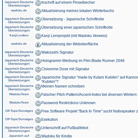
Japanisch-Deutsche
Inschrift auf einem Pinselbecher
Übersetzungen
wadoku.de
Aktualisierung meines lokalen Wörterbuchs
Japanisch-Deutsche
Übersetzung - Japanische Schriftrolle
Übersetzungen
Japanisch-Deutsche
Übersetzung einer japanischen Schriftrolle
Übersetzungen
Kanji-Lexikon
Kanji Lernprojekt (mit Wadoku Verweis)
wadoku.de
Aktualisierung der Weboberfläche
Japanisch-Deutsche
Wakizashi Signatur
Übersetzungen
Japanisch-Deutsche
Hologramm-Werbung im Film Blade Runner 2049
Übersetzungen
Japanisch-Deutsche
Cloisonne Dose mit Signatur
Übersetzungen
Japanisch-Deutsche
Japanische Signatur "made by Kutani Kubikin" auf Kanno
Übersetzungen
"Kubikin"?
Japanisch-Deutsche
Meinen Namen schreiben
Übersetzungen
WadokuTeam
Falscher Pitch-Pattern/Accent-Index bei diversen Wörtern
WadokuTeam
Password Restrictions Unknown
Off-Topic/Sonstiges
Free Software Projekt "Back In Time" sucht Nativspeaker
Off-Topic/Sonstiges
Exekution
Japanisch-Deutsche
Unterschrift auf Fußballtrikot
Übersetzungen
Japanisch auf
Wadoku für Kindle