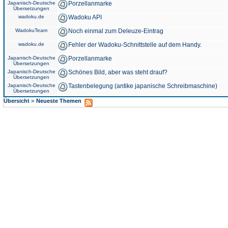
Japanisch-Deutsche
Porzellanmarke
Übersetzungen
wadoku.de
Wadoku API
WadokuTeam
Noch einmal zum Deleuze-Eintrag
wadoku.de
Fehler der Wadoku-Schnittstelle auf dem Handy.
Japanisch-Deutsche
Porzellanmarke
Übersetzungen
Japanisch-Deutsche
Schönes Bild, aber was steht drauf?
Übersetzungen
Japanisch-Deutsche
Tastenbelegung (antike japanische Schreibmaschine)
Übersetzungen
»
Übersicht
Neueste Themen