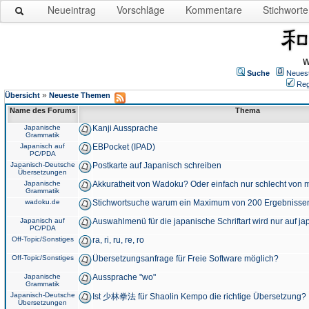
Neueintrag
Vorschläge
Kommentare
Stichworte
W
Suche
Neues
Reg
»
Übersicht
Neueste Themen
Name des Forums
Thema
Japanische
Kanji Aussprache
Grammatik
Japanisch auf
EBPocket (IPAD)
PC/PDA
Japanisch-Deutsche
Postkarte auf Japanisch schreiben
Übersetzungen
Japanische
Akkuratheit von Wadoku? Oder einfach nur schlecht von m
Grammatik
wadoku.de
Stichwortsuche warum ein Maximum von 200 Ergebnisse
Japanisch auf
Auswahlmenü für die japanische Schriftart wird nur auf j
PC/PDA
Off-Topic/Sonstiges
ra, ri, ru, re, ro
Off-Topic/Sonstiges
Übersetzungsanfrage für Freie Software möglich?
Japanische
Aussprache "wo"
Grammatik
Japanisch-Deutsche
Ist 少林拳法 für Shaolin Kempo die richtige Übersetzung?
Übersetzungen