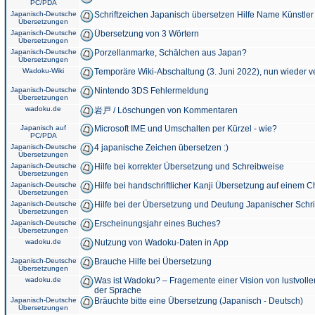
PC/PDA
Japanisch-Deutsche
Schriftzeichen Japanisch übersetzen Hilfe Name Künstler
Übersetzungen
Japanisch-Deutsche
Übersetzung von 3 Wörtern
Übersetzungen
Japanisch-Deutsche
Porzellanmarke, Schälchen aus Japan?
Übersetzungen
Wadoku-Wiki
Temporäre Wiki-Abschaltung (3. Juni 2022), nun wieder v
Japanisch-Deutsche
Nintendo 3DS Fehlermeldung
Übersetzungen
wadoku.de
岩戸 / Löschungen von Kommentaren
Japanisch auf
Microsoft IME und Umschalten per Kürzel - wie?
PC/PDA
Japanisch-Deutsche
4 japanische Zeichen übersetzen :)
Übersetzungen
Japanisch-Deutsche
Hilfe bei korrekter Übersetzung und Schreibweise
Übersetzungen
Japanisch-Deutsche
Hilfe bei handschriftlicher Kanji Übersetzung auf einem 
Übersetzungen
Japanisch-Deutsche
Hilfe bei der Übersetzung und Deutung Japanischer Schri
Übersetzungen
Japanisch-Deutsche
Erscheinungsjahr eines Buches?
Übersetzungen
wadoku.de
Nutzung von Wadoku-Daten in App
Japanisch-Deutsche
Brauche Hilfe bei Übersetzung
Übersetzungen
wadoku.de
Was ist Wadoku? – Fragemente einer Vision von lustvoll
der Sprache
Japanisch-Deutsche
Bräuchte bitte eine Übersetzung (Japanisch - Deutsch)
Übersetzungen