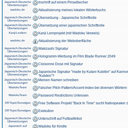
Japanisch-Deutsche
Inschrift auf einem Pinselbecher
Übersetzungen
wadoku.de
Aktualisierung meines lokalen Wörterbuchs
Japanisch-Deutsche
Übersetzung - Japanische Schriftrolle
Übersetzungen
Japanisch-Deutsche
Übersetzung einer japanischen Schriftrolle
Übersetzungen
Kanji-Lexikon
Kanji Lernprojekt (mit Wadoku Verweis)
wadoku.de
Aktualisierung der Weboberfläche
Japanisch-Deutsche
Wakizashi Signatur
Übersetzungen
Japanisch-Deutsche
Hologramm-Werbung im Film Blade Runner 2049
Übersetzungen
Japanisch-Deutsche
Cloisonne Dose mit Signatur
Übersetzungen
Japanisch-Deutsche
Japanische Signatur "made by Kutani Kubikin" auf Kanno
Übersetzungen
"Kubikin"?
Japanisch-Deutsche
Meinen Namen schreiben
Übersetzungen
WadokuTeam
Falscher Pitch-Pattern/Accent-Index bei diversen Wörtern
WadokuTeam
Password Restrictions Unknown
Off-Topic/Sonstiges
Free Software Projekt "Back In Time" sucht Nativspeaker
Off-Topic/Sonstiges
Exekution
Japanisch-Deutsche
Unterschrift auf Fußballtrikot
Übersetzungen
Japanisch auf
Wadoku für Kindle