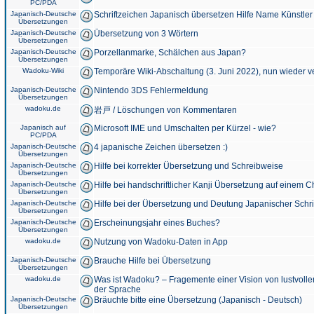
PC/PDA
Japanisch-Deutsche
Schriftzeichen Japanisch übersetzen Hilfe Name Künstler
Übersetzungen
Japanisch-Deutsche
Übersetzung von 3 Wörtern
Übersetzungen
Japanisch-Deutsche
Porzellanmarke, Schälchen aus Japan?
Übersetzungen
Wadoku-Wiki
Temporäre Wiki-Abschaltung (3. Juni 2022), nun wieder v
Japanisch-Deutsche
Nintendo 3DS Fehlermeldung
Übersetzungen
wadoku.de
岩戸 / Löschungen von Kommentaren
Japanisch auf
Microsoft IME und Umschalten per Kürzel - wie?
PC/PDA
Japanisch-Deutsche
4 japanische Zeichen übersetzen :)
Übersetzungen
Japanisch-Deutsche
Hilfe bei korrekter Übersetzung und Schreibweise
Übersetzungen
Japanisch-Deutsche
Hilfe bei handschriftlicher Kanji Übersetzung auf einem 
Übersetzungen
Japanisch-Deutsche
Hilfe bei der Übersetzung und Deutung Japanischer Schri
Übersetzungen
Japanisch-Deutsche
Erscheinungsjahr eines Buches?
Übersetzungen
wadoku.de
Nutzung von Wadoku-Daten in App
Japanisch-Deutsche
Brauche Hilfe bei Übersetzung
Übersetzungen
wadoku.de
Was ist Wadoku? – Fragemente einer Vision von lustvoll
der Sprache
Japanisch-Deutsche
Bräuchte bitte eine Übersetzung (Japanisch - Deutsch)
Übersetzungen