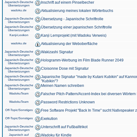
Japanisch-Deutsche
Inschrift auf einem Pinselbecher
Übersetzungen
wadoku.de
Aktualisierung meines lokalen Wörterbuchs
Japanisch-Deutsche
Übersetzung - Japanische Schriftrolle
Übersetzungen
Japanisch-Deutsche
Übersetzung einer japanischen Schriftrolle
Übersetzungen
Kanji-Lexikon
Kanji Lernprojekt (mit Wadoku Verweis)
wadoku.de
Aktualisierung der Weboberfläche
Japanisch-Deutsche
Wakizashi Signatur
Übersetzungen
Japanisch-Deutsche
Hologramm-Werbung im Film Blade Runner 2049
Übersetzungen
Japanisch-Deutsche
Cloisonne Dose mit Signatur
Übersetzungen
Japanisch-Deutsche
Japanische Signatur "made by Kutani Kubikin" auf Kanno
Übersetzungen
"Kubikin"?
Japanisch-Deutsche
Meinen Namen schreiben
Übersetzungen
WadokuTeam
Falscher Pitch-Pattern/Accent-Index bei diversen Wörtern
WadokuTeam
Password Restrictions Unknown
Off-Topic/Sonstiges
Free Software Projekt "Back In Time" sucht Nativspeaker
Off-Topic/Sonstiges
Exekution
Japanisch-Deutsche
Unterschrift auf Fußballtrikot
Übersetzungen
Japanisch auf
Wadoku für Kindle