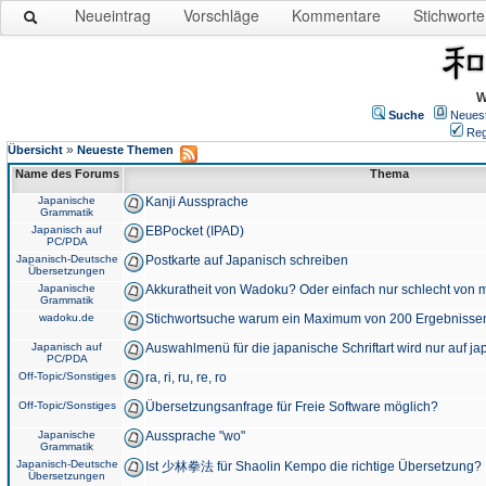
Neueintrag
Vorschläge
Kommentare
Stichworte
W
Suche
Neues
Reg
»
Übersicht
Neueste Themen
Name des Forums
Thema
Japanische
Kanji Aussprache
Grammatik
Japanisch auf
EBPocket (IPAD)
PC/PDA
Japanisch-Deutsche
Postkarte auf Japanisch schreiben
Übersetzungen
Japanische
Akkuratheit von Wadoku? Oder einfach nur schlecht von m
Grammatik
wadoku.de
Stichwortsuche warum ein Maximum von 200 Ergebnisse
Japanisch auf
Auswahlmenü für die japanische Schriftart wird nur auf j
PC/PDA
Off-Topic/Sonstiges
ra, ri, ru, re, ro
Off-Topic/Sonstiges
Übersetzungsanfrage für Freie Software möglich?
Japanische
Aussprache "wo"
Grammatik
Japanisch-Deutsche
Ist 少林拳法 für Shaolin Kempo die richtige Übersetzung?
Übersetzungen