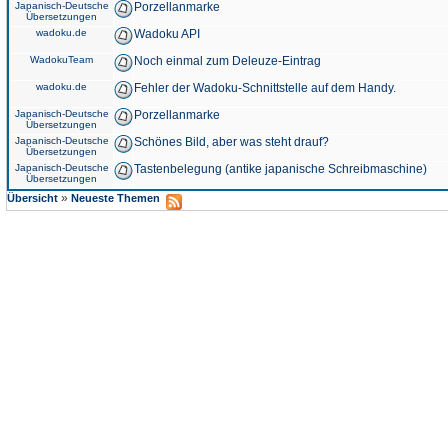
Japanisch-Deutsche
Porzellanmarke
Übersetzungen
wadoku.de
Wadoku API
WadokuTeam
Noch einmal zum Deleuze-Eintrag
wadoku.de
Fehler der Wadoku-Schnittstelle auf dem Handy.
Japanisch-Deutsche
Porzellanmarke
Übersetzungen
Japanisch-Deutsche
Schönes Bild, aber was steht drauf?
Übersetzungen
Japanisch-Deutsche
Tastenbelegung (antike japanische Schreibmaschine)
Übersetzungen
»
Übersicht
Neueste Themen