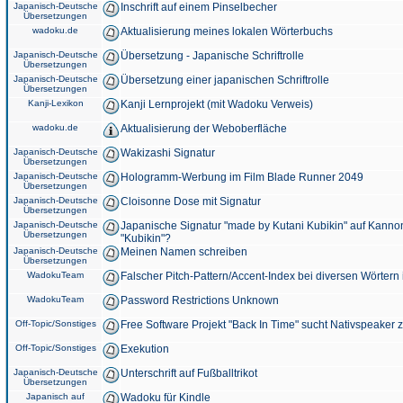
Japanisch-Deutsche
Inschrift auf einem Pinselbecher
Übersetzungen
wadoku.de
Aktualisierung meines lokalen Wörterbuchs
Japanisch-Deutsche
Übersetzung - Japanische Schriftrolle
Übersetzungen
Japanisch-Deutsche
Übersetzung einer japanischen Schriftrolle
Übersetzungen
Kanji-Lexikon
Kanji Lernprojekt (mit Wadoku Verweis)
wadoku.de
Aktualisierung der Weboberfläche
Japanisch-Deutsche
Wakizashi Signatur
Übersetzungen
Japanisch-Deutsche
Hologramm-Werbung im Film Blade Runner 2049
Übersetzungen
Japanisch-Deutsche
Cloisonne Dose mit Signatur
Übersetzungen
Japanisch-Deutsche
Japanische Signatur "made by Kutani Kubikin" auf Kanno
Übersetzungen
"Kubikin"?
Japanisch-Deutsche
Meinen Namen schreiben
Übersetzungen
WadokuTeam
Falscher Pitch-Pattern/Accent-Index bei diversen Wörtern
WadokuTeam
Password Restrictions Unknown
Off-Topic/Sonstiges
Free Software Projekt "Back In Time" sucht Nativspeaker
Off-Topic/Sonstiges
Exekution
Japanisch-Deutsche
Unterschrift auf Fußballtrikot
Übersetzungen
Japanisch auf
Wadoku für Kindle