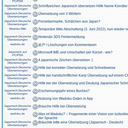
PC/PDA
Japanisch-Deutsche
Schriftzeichen Japanisch übersetzen Hilfe Name Künstler
Übersetzungen
Japanisch-Deutsche
Übersetzung von 3 Wörtern
Übersetzungen
Japanisch-Deutsche
Porzellanmarke, Schälchen aus Japan?
Übersetzungen
Wadoku-Wiki
Temporäre Wiki-Abschaltung (3. Juni 2022), nun wieder v
Japanisch-Deutsche
Nintendo 3DS Fehlermeldung
Übersetzungen
wadoku.de
岩戸 / Löschungen von Kommentaren
Japanisch auf
Microsoft IME und Umschalten per Kürzel - wie?
PC/PDA
Japanisch-Deutsche
4 japanische Zeichen übersetzen :)
Übersetzungen
Japanisch-Deutsche
Hilfe bei korrekter Übersetzung und Schreibweise
Übersetzungen
Japanisch-Deutsche
Hilfe bei handschriftlicher Kanji Übersetzung auf einem 
Übersetzungen
Japanisch-Deutsche
Hilfe bei der Übersetzung und Deutung Japanischer Schri
Übersetzungen
Japanisch-Deutsche
Erscheinungsjahr eines Buches?
Übersetzungen
wadoku.de
Nutzung von Wadoku-Daten in App
Japanisch-Deutsche
Brauche Hilfe bei Übersetzung
Übersetzungen
wadoku.de
Was ist Wadoku? – Fragemente einer Vision von lustvoll
der Sprache
Japanisch-Deutsche
Bräuchte bitte eine Übersetzung (Japanisch - Deutsch)
Übersetzungen