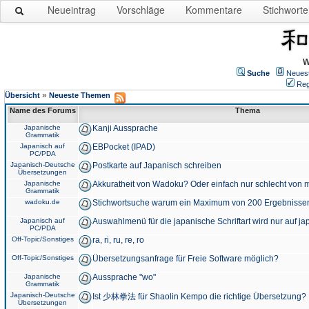
Neueintrag
Vorschläge
Kommentare
Stichworte
W
Suche
Neues
Reg
»
Übersicht
Neueste Themen
Name des Forums
Thema
Japanische
Kanji Aussprache
Grammatik
Japanisch auf
EBPocket (IPAD)
PC/PDA
Japanisch-Deutsche
Postkarte auf Japanisch schreiben
Übersetzungen
Japanische
Akkuratheit von Wadoku? Oder einfach nur schlecht von m
Grammatik
wadoku.de
Stichwortsuche warum ein Maximum von 200 Ergebnisse
Japanisch auf
Auswahlmenü für die japanische Schriftart wird nur auf j
PC/PDA
Off-Topic/Sonstiges
ra, ri, ru, re, ro
Off-Topic/Sonstiges
Übersetzungsanfrage für Freie Software möglich?
Japanische
Aussprache "wo"
Grammatik
Japanisch-Deutsche
Ist 少林拳法 für Shaolin Kempo die richtige Übersetzung?
Übersetzungen