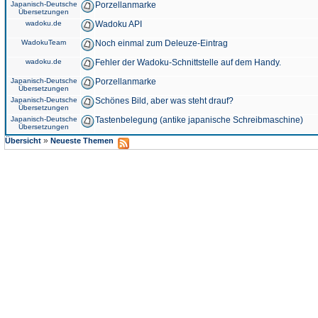
Japanisch-Deutsche
Porzellanmarke
Übersetzungen
wadoku.de
Wadoku API
WadokuTeam
Noch einmal zum Deleuze-Eintrag
wadoku.de
Fehler der Wadoku-Schnittstelle auf dem Handy.
Japanisch-Deutsche
Porzellanmarke
Übersetzungen
Japanisch-Deutsche
Schönes Bild, aber was steht drauf?
Übersetzungen
Japanisch-Deutsche
Tastenbelegung (antike japanische Schreibmaschine)
Übersetzungen
»
Übersicht
Neueste Themen