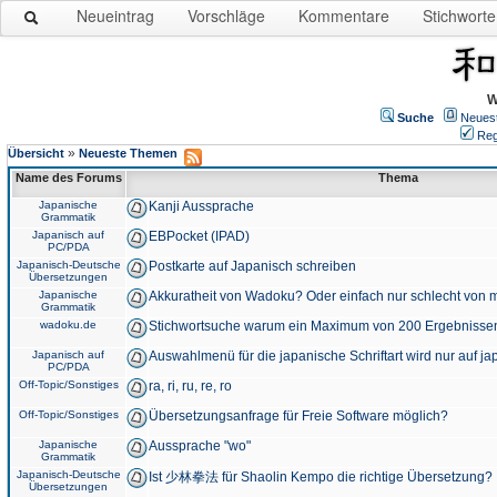
Neueintrag
Vorschläge
Kommentare
Stichworte
W
Suche
Neues
Reg
»
Übersicht
Neueste Themen
Name des Forums
Thema
Japanische
Kanji Aussprache
Grammatik
Japanisch auf
EBPocket (IPAD)
PC/PDA
Japanisch-Deutsche
Postkarte auf Japanisch schreiben
Übersetzungen
Japanische
Akkuratheit von Wadoku? Oder einfach nur schlecht von m
Grammatik
wadoku.de
Stichwortsuche warum ein Maximum von 200 Ergebnisse
Japanisch auf
Auswahlmenü für die japanische Schriftart wird nur auf j
PC/PDA
Off-Topic/Sonstiges
ra, ri, ru, re, ro
Off-Topic/Sonstiges
Übersetzungsanfrage für Freie Software möglich?
Japanische
Aussprache "wo"
Grammatik
Japanisch-Deutsche
Ist 少林拳法 für Shaolin Kempo die richtige Übersetzung?
Übersetzungen