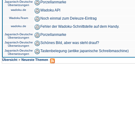
Japanisch-Deutsche
Porzellanmarke
Übersetzungen
wadoku.de
Wadoku API
WadokuTeam
Noch einmal zum Deleuze-Eintrag
wadoku.de
Fehler der Wadoku-Schnittstelle auf dem Handy.
Japanisch-Deutsche
Porzellanmarke
Übersetzungen
Japanisch-Deutsche
Schönes Bild, aber was steht drauf?
Übersetzungen
Japanisch-Deutsche
Tastenbelegung (antike japanische Schreibmaschine)
Übersetzungen
»
Übersicht
Neueste Themen