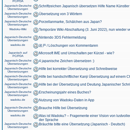
PC/PDA
Japanisch-Deutsche
Schriftzeichen Japanisch übersetzen Hilfe Name Künstler
Übersetzungen
Japanisch-Deutsche
Übersetzung von 3 Wörtern
Übersetzungen
Japanisch-Deutsche
Porzellanmarke, Schälchen aus Japan?
Übersetzungen
Wadoku-Wiki
Temporäre Wiki-Abschaltung (3. Juni 2022), nun wieder v
Japanisch-Deutsche
Nintendo 3DS Fehlermeldung
Übersetzungen
wadoku.de
岩戸 / Löschungen von Kommentaren
Japanisch auf
Microsoft IME und Umschalten per Kürzel - wie?
PC/PDA
Japanisch-Deutsche
4 japanische Zeichen übersetzen :)
Übersetzungen
Japanisch-Deutsche
Hilfe bei korrekter Übersetzung und Schreibweise
Übersetzungen
Japanisch-Deutsche
Hilfe bei handschriftlicher Kanji Übersetzung auf einem 
Übersetzungen
Japanisch-Deutsche
Hilfe bei der Übersetzung und Deutung Japanischer Schri
Übersetzungen
Japanisch-Deutsche
Erscheinungsjahr eines Buches?
Übersetzungen
wadoku.de
Nutzung von Wadoku-Daten in App
Japanisch-Deutsche
Brauche Hilfe bei Übersetzung
Übersetzungen
wadoku.de
Was ist Wadoku? – Fragemente einer Vision von lustvoll
der Sprache
Japanisch-Deutsche
Bräuchte bitte eine Übersetzung (Japanisch - Deutsch)
Übersetzungen