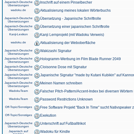
Japanisch-Deutsche
Inschrift auf einem Pinselbecher
Übersetzungen
wadoku.de
Aktualisierung meines lokalen Wörterbuchs
Japanisch-Deutsche
Übersetzung - Japanische Schriftrolle
Übersetzungen
Japanisch-Deutsche
Übersetzung einer japanischen Schriftrolle
Übersetzungen
Kanji-Lexikon
Kanji Lernprojekt (mit Wadoku Verweis)
wadoku.de
Aktualisierung der Weboberfläche
Japanisch-Deutsche
Wakizashi Signatur
Übersetzungen
Japanisch-Deutsche
Hologramm-Werbung im Film Blade Runner 2049
Übersetzungen
Japanisch-Deutsche
Cloisonne Dose mit Signatur
Übersetzungen
Japanisch-Deutsche
Japanische Signatur "made by Kutani Kubikin" auf Kanno
Übersetzungen
Japanisch-Deutsche
Meinen Namen schreiben
Übersetzungen
WadokuTeam
Falscher Pitch-Pattern/Accent-Index bei diversen Wörtern
WadokuTeam
Password Restrictions Unknown
Off-Topic/Sonstiges
Free Software Projekt "Back In Time" sucht Nativspeaker
Off-Topic/Sonstiges
Exekution
Japanisch-Deutsche
Unterschrift auf Fußballtrikot
Übersetzungen
Japanisch auf
Wadoku für Kindle