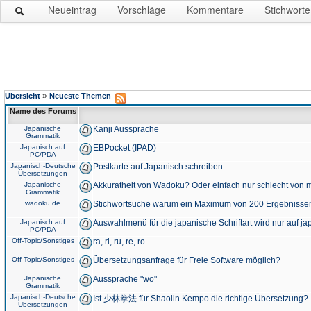
Neueintrag
Vorschläge
Kommentare
Stichworte
»
Übersicht
Neueste Themen
Name des Forums
Japanische
Kanji Aussprache
Grammatik
Japanisch auf
EBPocket (IPAD)
PC/PDA
Japanisch-Deutsche
Postkarte auf Japanisch schreiben
Übersetzungen
Japanische
Akkuratheit von Wadoku? Oder einfach nur schlecht von m
Grammatik
wadoku.de
Stichwortsuche warum ein Maximum von 200 Ergebnisse
Japanisch auf
Auswahlmenü für die japanische Schriftart wird nur auf j
PC/PDA
Off-Topic/Sonstiges
ra, ri, ru, re, ro
Off-Topic/Sonstiges
Übersetzungsanfrage für Freie Software möglich?
Japanische
Aussprache "wo"
Grammatik
Japanisch-Deutsche
Ist 少林拳法 für Shaolin Kempo die richtige Übersetzung?
Übersetzungen