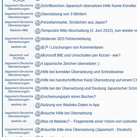
PC/PDA
Japanisch-Deutsche
Schriftzeichen Japanisch übersetzen Hilfe Name Künstler
Übersetzungen
Japanisch-Deutsche
Übersetzung von 3 Wörtern
Übersetzungen
Japanisch-Deutsche
Porzellanmarke, Schälchen aus Japan?
Übersetzungen
Wadoku-Wiki
Temporäre Wiki-Abschaltung (3. Juni 2022), nun wieder v
Japanisch-Deutsche
Nintendo 3DS Fehlermeldung
Übersetzungen
wadoku.de
岩戸 / Löschungen von Kommentaren
Japanisch auf
Microsoft IME und Umschalten per Kürzel - wie?
PC/PDA
Japanisch-Deutsche
4 japanische Zeichen übersetzen :)
Übersetzungen
Japanisch-Deutsche
Hilfe bei korrekter Übersetzung und Schreibweise
Übersetzungen
Japanisch-Deutsche
Hilfe bei handschriftlicher Kanji Übersetzung auf einem 
Übersetzungen
Japanisch-Deutsche
Hilfe bei der Übersetzung und Deutung Japanischer Schri
Übersetzungen
Japanisch-Deutsche
Erscheinungsjahr eines Buches?
Übersetzungen
wadoku.de
Nutzung von Wadoku-Daten in App
Japanisch-Deutsche
Brauche Hilfe bei Übersetzung
Übersetzungen
wadoku.de
Was ist Wadoku? – Fragemente einer Vision von lustvoll
Japanisch-Deutsche
Bräuchte bitte eine Übersetzung (Japanisch - Deutsch)
Übersetzungen