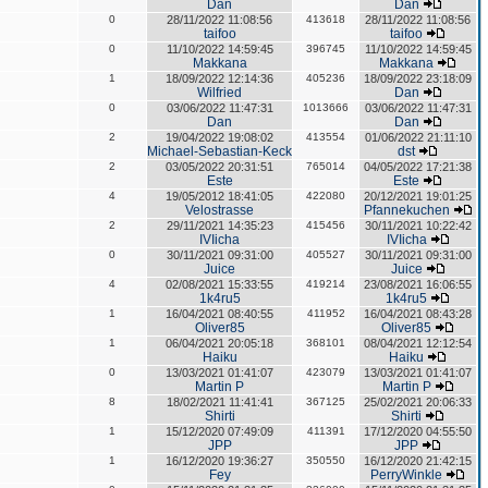
Dan
Dan
0
28/11/2022 11:08:56
413618
28/11/2022 11:08:56
taifoo
taifoo
0
11/10/2022 14:59:45
396745
11/10/2022 14:59:45
Makkana
Makkana
1
18/09/2022 12:14:36
405236
18/09/2022 23:18:09
Wilfried
Dan
0
03/06/2022 11:47:31
1013666
03/06/2022 11:47:31
Dan
Dan
2
19/04/2022 19:08:02
413554
01/06/2022 21:11:10
Michael-Sebastian-Keck
dst
2
03/05/2022 20:31:51
765014
04/05/2022 17:21:38
Este
Este
4
19/05/2012 18:41:05
422080
20/12/2021 19:01:25
Velostrasse
Pfannekuchen
2
29/11/2021 14:35:23
415456
30/11/2021 10:22:42
IVIicha
IVIicha
0
30/11/2021 09:31:00
405527
30/11/2021 09:31:00
Juice
Juice
4
02/08/2021 15:33:55
419214
23/08/2021 16:06:55
1k4ru5
1k4ru5
1
16/04/2021 08:40:55
411952
16/04/2021 08:43:28
Oliver85
Oliver85
1
06/04/2021 20:05:18
368101
08/04/2021 12:12:54
Haiku
Haiku
0
13/03/2021 01:41:07
423079
13/03/2021 01:41:07
Martin P
Martin P
8
18/02/2021 11:41:41
367125
25/02/2021 20:06:33
Shirti
Shirti
1
15/12/2020 07:49:09
411391
17/12/2020 04:55:50
JPP
JPP
1
16/12/2020 19:36:27
350550
16/12/2020 21:42:15
Fey
PerryWinkle