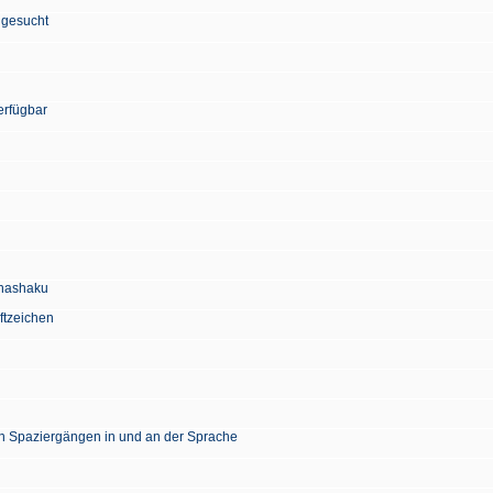
 gesucht
erfügbar
Chashaku
ftzeichen
en Spaziergängen in und an der Sprache