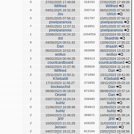
0
27/02/2025 17:49:09
318152
27/02/2025 17:49:09
Wilfried
Wilfried
4
04/01/2025 18:32:28
330716
06/02/2025 07:56:50
Jos
Ulrich
0
15/01/2025 07:56:12
291797
15/01/2025 07:56:12
pixelparanoia
pixelparanoia
7
24/01/2021 12:07:11
424951
15/01/2025 07:49:43
pixelparanoia
pixelparanoia
1
10/08/2022 00:24:10
1004554
13/10/2024 09:30:02
dst
Skaidrite
8
04/09/2024 09:51:42
342053
13/09/2024 17:55:22
Dan
shaash
2
06/03/2024 10:52:43
393998
08/03/2024 13:32:19
wollus
wollus
2
09/02/2024 00:44:28
366413
10/02/2024 10:09:17
countcardboard
countcardboard
1
04/02/2024 15:37:45
358926
05/02/2024 11:14:40
Wilfried
Dan
2
23/11/2023 15:50:11
371694
23/11/2023 19:41:00
KSebaldt
KSebaldt
1
17/11/2023 11:56:27
372850
18/11/2023 05:03:10
bockwuchst
Dan
1
08/08/2023 00:18:03
872362
08/08/2023 20:37:14
Oromit
Dan
2
03/07/2023 16:24:24
339480
04/07/2023 09:08:44
buhtz
buhtz
0
21/06/2023 16:09:48
354813
21/06/2023 16:09:48
buhtz
buhtz
2
10/04/2023 22:46:03
369671
14/04/2023 05:39:14
JPP
JPP
2
10/03/2023 21:01:28
426205
11/03/2023 17:27:08
Jensen
Jensen
2
04/07/2022 19:21:29
813104
23/02/2023 16:58:56