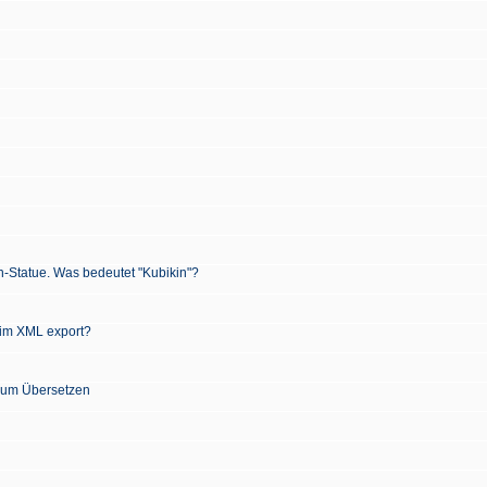
n-Statue. Was bedeutet "Kubikin"?
 im XML export?
 zum Übersetzen