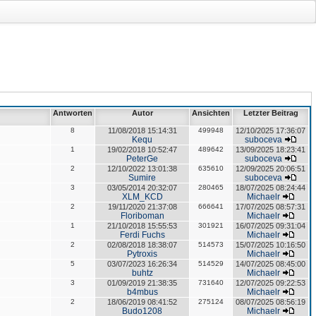
Antworten
Autor
Ansichten
Letzter Beitrag
8
11/08/2018 15:14:31
499948
12/10/2025 17:36:07
Kequ
suboceva
1
19/02/2018 10:52:47
489642
13/09/2025 18:23:41
PeterGe
suboceva
2
12/10/2022 13:01:38
635610
12/09/2025 20:06:51
Sumire
suboceva
3
03/05/2014 20:32:07
280465
18/07/2025 08:24:44
XLM_KCD
Michaelr
2
19/11/2020 21:37:08
666641
17/07/2025 08:57:31
Floriboman
Michaelr
1
21/10/2018 15:55:53
301921
16/07/2025 09:31:04
Ferdi Fuchs
Michaelr
2
02/08/2018 18:38:07
514573
15/07/2025 10:16:50
Pytroxis
Michaelr
5
03/07/2023 16:26:34
514529
14/07/2025 08:45:00
buhtz
Michaelr
3
01/09/2019 21:38:35
731640
12/07/2025 09:22:53
b4mbus
Michaelr
2
18/06/2019 08:41:52
275124
08/07/2025 08:56:19
Budo1208
Michaelr