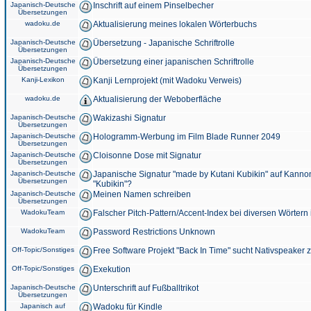
Japanisch-Deutsche
Inschrift auf einem Pinselbecher
Übersetzungen
wadoku.de
Aktualisierung meines lokalen Wörterbuchs
Japanisch-Deutsche
Übersetzung - Japanische Schriftrolle
Übersetzungen
Japanisch-Deutsche
Übersetzung einer japanischen Schriftrolle
Übersetzungen
Kanji-Lexikon
Kanji Lernprojekt (mit Wadoku Verweis)
wadoku.de
Aktualisierung der Weboberfläche
Japanisch-Deutsche
Wakizashi Signatur
Übersetzungen
Japanisch-Deutsche
Hologramm-Werbung im Film Blade Runner 2049
Übersetzungen
Japanisch-Deutsche
Cloisonne Dose mit Signatur
Übersetzungen
Japanisch-Deutsche
Japanische Signatur "made by Kutani Kubikin" auf Kanno
Übersetzungen
"Kubikin"?
Japanisch-Deutsche
Meinen Namen schreiben
Übersetzungen
WadokuTeam
Falscher Pitch-Pattern/Accent-Index bei diversen Wörtern
WadokuTeam
Password Restrictions Unknown
Off-Topic/Sonstiges
Free Software Projekt "Back In Time" sucht Nativspeaker
Off-Topic/Sonstiges
Exekution
Japanisch-Deutsche
Unterschrift auf Fußballtrikot
Übersetzungen
Japanisch auf
Wadoku für Kindle