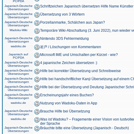
PC/PDA
Japanisch-Deutsche
Schriftzeichen Japanisch übersetzen Hilfe Name Künstler
Übersetzungen
Japanisch-Deutsche
Übersetzung von 3 Wörtern
Übersetzungen
Japanisch-Deutsche
Porzellanmarke, Schälchen aus Japan?
Übersetzungen
Wadoku-Wiki
Temporäre Wiki-Abschaltung (3. Juni 2022), nun wieder v
Japanisch-Deutsche
Nintendo 3DS Fehlermeldung
Übersetzungen
wadoku.de
岩戸 / Löschungen von Kommentaren
Japanisch auf
Microsoft IME und Umschalten per Kürzel - wie?
PC/PDA
Japanisch-Deutsche
4 japanische Zeichen übersetzen :)
Übersetzungen
Japanisch-Deutsche
Hilfe bei korrekter Übersetzung und Schreibweise
Übersetzungen
Japanisch-Deutsche
Hilfe bei handschriftlicher Kanji Übersetzung auf einem 
Übersetzungen
Japanisch-Deutsche
Hilfe bei der Übersetzung und Deutung Japanischer Schri
Übersetzungen
Japanisch-Deutsche
Erscheinungsjahr eines Buches?
Übersetzungen
wadoku.de
Nutzung von Wadoku-Daten in App
Japanisch-Deutsche
Brauche Hilfe bei Übersetzung
Übersetzungen
wadoku.de
Was ist Wadoku? – Fragemente einer Vision von lustvoll
der Sprache
Japanisch-Deutsche
Bräuchte bitte eine Übersetzung (Japanisch - Deutsch)
Übersetzungen