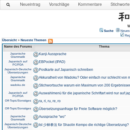
Neueintrag
Vorschläge
Kommentare
Stichworte
W
Suche
Neues
Reg
»
Übersicht
Neueste Themen
Name des Forums
Thema
Japanische
Kanji Aussprache
Grammatik
Japanisch auf
EBPocket (IPAD)
PC/PDA
Japanisch-Deutsche
Postkarte auf Japanisch schreiben
Übersetzungen
Japanische
Akkuratheit von Wadoku? Oder einfach nur schlecht von m
Grammatik
wadoku.de
Stichwortsuche warum ein Maximum von 200 Ergebnisse
Japanisch auf
Auswahlmenü für die japanische Schriftart wird nur auf j
PC/PDA
Off-Topic/Sonstiges
ra, ri, ru, re, ro
Off-Topic/Sonstiges
Übersetzungsanfrage für Freie Software möglich?
Japanische
Aussprache "wo"
Grammatik
Japanisch-Deutsche
Ist 少林拳法 für Shaolin Kempo die richtige Übersetzung?
Übersetzungen