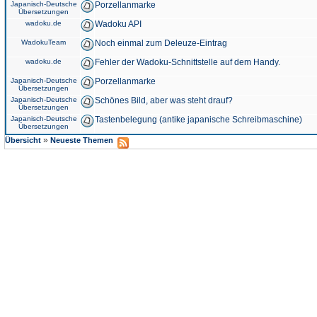
Japanisch-Deutsche
Porzellanmarke
Übersetzungen
wadoku.de
Wadoku API
WadokuTeam
Noch einmal zum Deleuze-Eintrag
wadoku.de
Fehler der Wadoku-Schnittstelle auf dem Handy.
Japanisch-Deutsche
Porzellanmarke
Übersetzungen
Japanisch-Deutsche
Schönes Bild, aber was steht drauf?
Übersetzungen
Japanisch-Deutsche
Tastenbelegung (antike japanische Schreibmaschine)
Übersetzungen
»
Übersicht
Neueste Themen