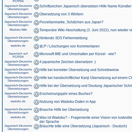
PC/PDA
Japanisch-Deutsche
Schriftzeichen Japanisch übersetzen Hilfe Name Künstler
Übersetzungen
Japanisch-Deutsche
Übersetzung von 3 Wörtern
Übersetzungen
Japanisch-Deutsche
Porzellanmarke, Schälchen aus Japan?
Übersetzungen
Wadoku-Wiki
Temporäre Wiki-Abschaltung (3. Juni 2022), nun wieder v
Japanisch-Deutsche
Nintendo 3DS Fehlermeldung
Übersetzungen
wadoku.de
岩戸 / Löschungen von Kommentaren
Japanisch auf
Microsoft IME und Umschalten per Kürzel - wie?
PC/PDA
Japanisch-Deutsche
4 japanische Zeichen übersetzen :)
Übersetzungen
Japanisch-Deutsche
Hilfe bei korrekter Übersetzung und Schreibweise
Übersetzungen
Japanisch-Deutsche
Hilfe bei handschriftlicher Kanji Übersetzung auf einem 
Übersetzungen
Japanisch-Deutsche
Hilfe bei der Übersetzung und Deutung Japanischer Schri
Übersetzungen
Japanisch-Deutsche
Erscheinungsjahr eines Buches?
Übersetzungen
wadoku.de
Nutzung von Wadoku-Daten in App
Japanisch-Deutsche
Brauche Hilfe bei Übersetzung
Übersetzungen
wadoku.de
Was ist Wadoku? – Fragemente einer Vision von lustvoll
der Sprache
Japanisch-Deutsche
Bräuchte bitte eine Übersetzung (Japanisch - Deutsch)
Übersetzungen