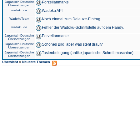
Japanisch-Deutsche
Porzellanmarke
Übersetzungen
wadoku.de
Wadoku API
WadokuTeam
Noch einmal zum Deleuze-Eintrag
wadoku.de
Fehler der Wadoku-Schnittstelle auf dem Handy.
Japanisch-Deutsche
Porzellanmarke
Übersetzungen
Japanisch-Deutsche
Schönes Bild, aber was steht drauf?
Übersetzungen
Japanisch-Deutsche
Tastenbelegung (antike japanische Schreibmaschine)
Übersetzungen
»
Übersicht
Neueste Themen