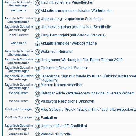
Japanisch-Deutsche
Inschrift auf einem Pinselbecher
Übersetzungen
wadoku.de
Aktualisierung meines lokalen Wörterbuchs
Japanisch-Deutsche
Übersetzung - Japanische Schriftrolle
Übersetzungen
Japanisch-Deutsche
Übersetzung einer japanischen Schriftrolle
Übersetzungen
Kanji-Lexikon
Kanji Lernprojekt (mit Wadoku Verweis)
wadoku.de
Aktualisierung der Weboberfläche
Japanisch-Deutsche
Wakizashi Signatur
Übersetzungen
Japanisch-Deutsche
Hologramm-Werbung im Film Blade Runner 2049
Übersetzungen
Japanisch-Deutsche
Cloisonne Dose mit Signatur
Übersetzungen
Japanisch-Deutsche
Japanische Signatur "made by Kutani Kubikin" auf Kanno
Übersetzungen
"Kubikin"?
Japanisch-Deutsche
Meinen Namen schreiben
Übersetzungen
WadokuTeam
Falscher Pitch-Pattern/Accent-Index bei diversen Wörtern
WadokuTeam
Password Restrictions Unknown
Off-Topic/Sonstiges
Free Software Projekt "Back In Time" sucht Nativspeaker
Off-Topic/Sonstiges
Exekution
Japanisch-Deutsche
Unterschrift auf Fußballtrikot
Übersetzungen
Japanisch auf
Wadoku für Kindle