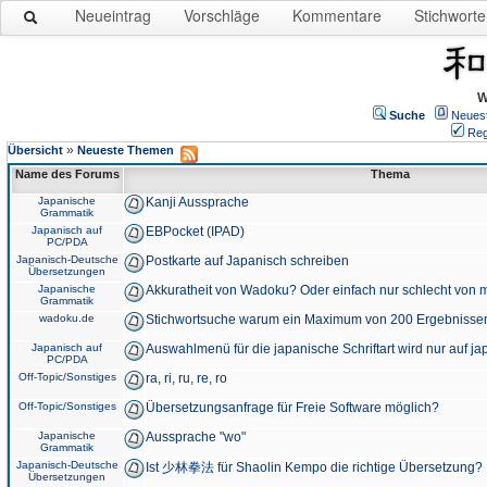
Neueintrag
Vorschläge
Kommentare
Stichworte
W
Suche
Neues
Reg
»
Übersicht
Neueste Themen
Name des Forums
Thema
Japanische
Kanji Aussprache
Grammatik
Japanisch auf
EBPocket (IPAD)
PC/PDA
Japanisch-Deutsche
Postkarte auf Japanisch schreiben
Übersetzungen
Japanische
Akkuratheit von Wadoku? Oder einfach nur schlecht von m
Grammatik
wadoku.de
Stichwortsuche warum ein Maximum von 200 Ergebnisse
Japanisch auf
Auswahlmenü für die japanische Schriftart wird nur auf j
PC/PDA
Off-Topic/Sonstiges
ra, ri, ru, re, ro
Off-Topic/Sonstiges
Übersetzungsanfrage für Freie Software möglich?
Japanische
Aussprache "wo"
Grammatik
Japanisch-Deutsche
Ist 少林拳法 für Shaolin Kempo die richtige Übersetzung?
Übersetzungen