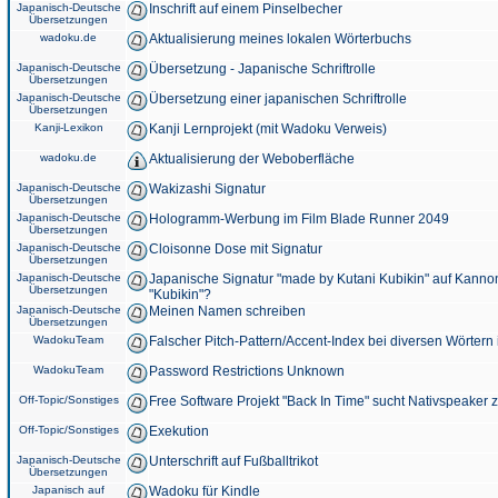
Japanisch-Deutsche
Inschrift auf einem Pinselbecher
Übersetzungen
wadoku.de
Aktualisierung meines lokalen Wörterbuchs
Japanisch-Deutsche
Übersetzung - Japanische Schriftrolle
Übersetzungen
Japanisch-Deutsche
Übersetzung einer japanischen Schriftrolle
Übersetzungen
Kanji-Lexikon
Kanji Lernprojekt (mit Wadoku Verweis)
wadoku.de
Aktualisierung der Weboberfläche
Japanisch-Deutsche
Wakizashi Signatur
Übersetzungen
Japanisch-Deutsche
Hologramm-Werbung im Film Blade Runner 2049
Übersetzungen
Japanisch-Deutsche
Cloisonne Dose mit Signatur
Übersetzungen
Japanisch-Deutsche
Japanische Signatur "made by Kutani Kubikin" auf Kanno
Übersetzungen
"Kubikin"?
Japanisch-Deutsche
Meinen Namen schreiben
Übersetzungen
WadokuTeam
Falscher Pitch-Pattern/Accent-Index bei diversen Wörtern
WadokuTeam
Password Restrictions Unknown
Off-Topic/Sonstiges
Free Software Projekt "Back In Time" sucht Nativspeaker
Off-Topic/Sonstiges
Exekution
Japanisch-Deutsche
Unterschrift auf Fußballtrikot
Übersetzungen
Japanisch auf
Wadoku für Kindle