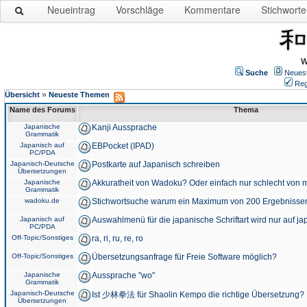
Neueintrag
Vorschläge
Kommentare
Stichworte
W
Suche
Neues
Reg
»
Übersicht
Neueste Themen
Name des Forums
Thema
Japanische
Kanji Aussprache
Grammatik
Japanisch auf
EBPocket (IPAD)
PC/PDA
Japanisch-Deutsche
Postkarte auf Japanisch schreiben
Übersetzungen
Japanische
Akkuratheit von Wadoku? Oder einfach nur schlecht von m
Grammatik
wadoku.de
Stichwortsuche warum ein Maximum von 200 Ergebnisse
Japanisch auf
Auswahlmenü für die japanische Schriftart wird nur auf j
PC/PDA
Off-Topic/Sonstiges
ra, ri, ru, re, ro
Off-Topic/Sonstiges
Übersetzungsanfrage für Freie Software möglich?
Japanische
Aussprache "wo"
Grammatik
Japanisch-Deutsche
Ist 少林拳法 für Shaolin Kempo die richtige Übersetzung?
Übersetzungen