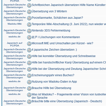
PC/PDA
Japanisch-Deutsche
Schriftzeichen Japanisch übersetzen Hilfe Name Künstler
Übersetzungen
Japanisch-Deutsche
Übersetzung von 3 Wörtern
Übersetzungen
Japanisch-Deutsche
Porzellanmarke, Schälchen aus Japan?
Übersetzungen
Wadoku-Wiki
Temporäre Wiki-Abschaltung (3. Juni 2022), nun wieder v
Japanisch-Deutsche
Nintendo 3DS Fehlermeldung
Übersetzungen
wadoku.de
岩戸 / Löschungen von Kommentaren
Japanisch auf
Microsoft IME und Umschalten per Kürzel - wie?
PC/PDA
Japanisch-Deutsche
4 japanische Zeichen übersetzen :)
Übersetzungen
Japanisch-Deutsche
Hilfe bei korrekter Übersetzung und Schreibweise
Übersetzungen
Japanisch-Deutsche
Hilfe bei handschriftlicher Kanji Übersetzung auf einem 
Übersetzungen
Japanisch-Deutsche
Hilfe bei der Übersetzung und Deutung Japanischer Schri
Übersetzungen
Japanisch-Deutsche
Erscheinungsjahr eines Buches?
Übersetzungen
wadoku.de
Nutzung von Wadoku-Daten in App
Japanisch-Deutsche
Brauche Hilfe bei Übersetzung
Übersetzungen
wadoku.de
Was ist Wadoku? – Fragemente einer Vision von lustvoll
der Sprache
Japanisch-Deutsche
Bräuchte bitte eine Übersetzung (Japanisch - Deutsch)
Übersetzungen