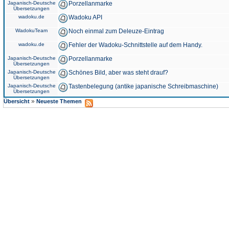
Japanisch-Deutsche
Porzellanmarke
Übersetzungen
wadoku.de
Wadoku API
WadokuTeam
Noch einmal zum Deleuze-Eintrag
wadoku.de
Fehler der Wadoku-Schnittstelle auf dem Handy.
Japanisch-Deutsche
Porzellanmarke
Übersetzungen
Japanisch-Deutsche
Schönes Bild, aber was steht drauf?
Übersetzungen
Japanisch-Deutsche
Tastenbelegung (antike japanische Schreibmaschine)
Übersetzungen
»
Übersicht
Neueste Themen