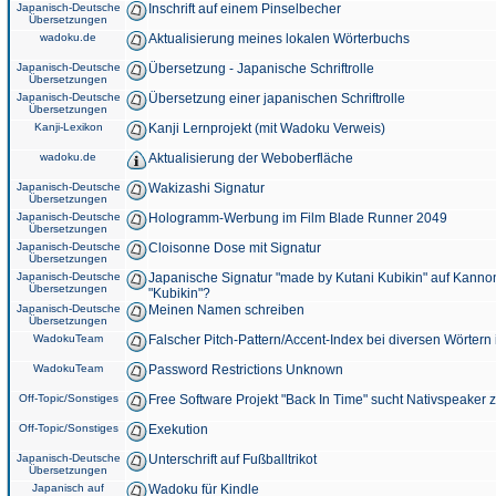
Japanisch-Deutsche
Inschrift auf einem Pinselbecher
Übersetzungen
wadoku.de
Aktualisierung meines lokalen Wörterbuchs
Japanisch-Deutsche
Übersetzung - Japanische Schriftrolle
Übersetzungen
Japanisch-Deutsche
Übersetzung einer japanischen Schriftrolle
Übersetzungen
Kanji-Lexikon
Kanji Lernprojekt (mit Wadoku Verweis)
wadoku.de
Aktualisierung der Weboberfläche
Japanisch-Deutsche
Wakizashi Signatur
Übersetzungen
Japanisch-Deutsche
Hologramm-Werbung im Film Blade Runner 2049
Übersetzungen
Japanisch-Deutsche
Cloisonne Dose mit Signatur
Übersetzungen
Japanisch-Deutsche
Japanische Signatur "made by Kutani Kubikin" auf Kanno
Übersetzungen
"Kubikin"?
Japanisch-Deutsche
Meinen Namen schreiben
Übersetzungen
WadokuTeam
Falscher Pitch-Pattern/Accent-Index bei diversen Wörtern
WadokuTeam
Password Restrictions Unknown
Off-Topic/Sonstiges
Free Software Projekt "Back In Time" sucht Nativspeaker
Off-Topic/Sonstiges
Exekution
Japanisch-Deutsche
Unterschrift auf Fußballtrikot
Übersetzungen
Japanisch auf
Wadoku für Kindle