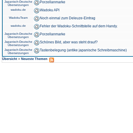
Japanisch-Deutsche
Porzellanmarke
Übersetzungen
wadoku.de
Wadoku API
WadokuTeam
Noch einmal zum Deleuze-Eintrag
wadoku.de
Fehler der Wadoku-Schnittstelle auf dem Handy.
Japanisch-Deutsche
Porzellanmarke
Übersetzungen
Japanisch-Deutsche
Schönes Bild, aber was steht drauf?
Übersetzungen
Japanisch-Deutsche
Tastenbelegung (antike japanische Schreibmaschine)
Übersetzungen
»
Übersicht
Neueste Themen