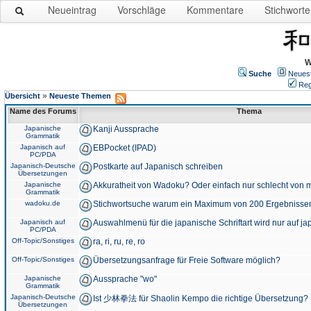
Neueintrag
Vorschläge
Kommentare
Stichworte
W
Suche
Neues
Reg
»
Übersicht
Neueste Themen
Name des Forums
Thema
Japanische
Kanji Aussprache
Grammatik
Japanisch auf
EBPocket (IPAD)
PC/PDA
Japanisch-Deutsche
Postkarte auf Japanisch schreiben
Übersetzungen
Japanische
Akkuratheit von Wadoku? Oder einfach nur schlecht von m
Grammatik
wadoku.de
Stichwortsuche warum ein Maximum von 200 Ergebnisse
Japanisch auf
Auswahlmenü für die japanische Schriftart wird nur auf j
PC/PDA
Off-Topic/Sonstiges
ra, ri, ru, re, ro
Off-Topic/Sonstiges
Übersetzungsanfrage für Freie Software möglich?
Japanische
Aussprache "wo"
Grammatik
Japanisch-Deutsche
Ist 少林拳法 für Shaolin Kempo die richtige Übersetzung?
Übersetzungen