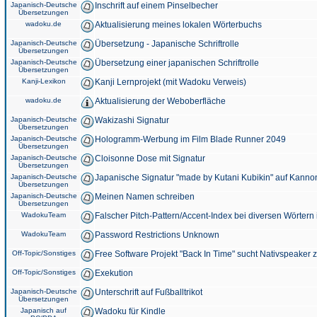
Japanisch-Deutsche
Inschrift auf einem Pinselbecher
Übersetzungen
wadoku.de
Aktualisierung meines lokalen Wörterbuchs
Japanisch-Deutsche
Übersetzung - Japanische Schriftrolle
Übersetzungen
Japanisch-Deutsche
Übersetzung einer japanischen Schriftrolle
Übersetzungen
Kanji-Lexikon
Kanji Lernprojekt (mit Wadoku Verweis)
wadoku.de
Aktualisierung der Weboberfläche
Japanisch-Deutsche
Wakizashi Signatur
Übersetzungen
Japanisch-Deutsche
Hologramm-Werbung im Film Blade Runner 2049
Übersetzungen
Japanisch-Deutsche
Cloisonne Dose mit Signatur
Übersetzungen
Japanisch-Deutsche
Japanische Signatur "made by Kutani Kubikin" auf Kanno
Übersetzungen
Japanisch-Deutsche
Meinen Namen schreiben
Übersetzungen
WadokuTeam
Falscher Pitch-Pattern/Accent-Index bei diversen Wörtern
WadokuTeam
Password Restrictions Unknown
Off-Topic/Sonstiges
Free Software Projekt "Back In Time" sucht Nativspeaker
Off-Topic/Sonstiges
Exekution
Japanisch-Deutsche
Unterschrift auf Fußballtrikot
Übersetzungen
Japanisch auf
Wadoku für Kindle