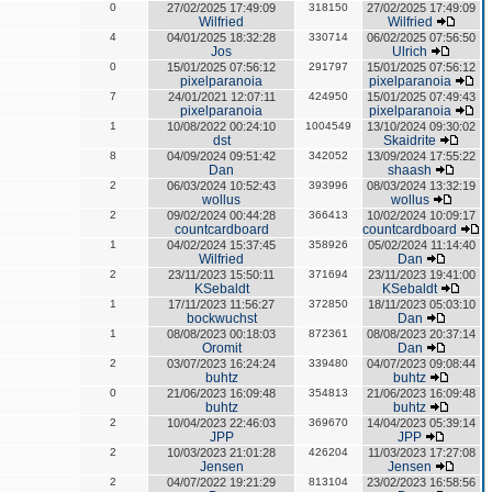
0
27/02/2025 17:49:09
318150
27/02/2025 17:49:09
Wilfried
Wilfried
4
04/01/2025 18:32:28
330714
06/02/2025 07:56:50
Jos
Ulrich
0
15/01/2025 07:56:12
291797
15/01/2025 07:56:12
pixelparanoia
pixelparanoia
7
24/01/2021 12:07:11
424950
15/01/2025 07:49:43
pixelparanoia
pixelparanoia
1
10/08/2022 00:24:10
1004549
13/10/2024 09:30:02
dst
Skaidrite
8
04/09/2024 09:51:42
342052
13/09/2024 17:55:22
Dan
shaash
2
06/03/2024 10:52:43
393996
08/03/2024 13:32:19
wollus
wollus
2
09/02/2024 00:44:28
366413
10/02/2024 10:09:17
countcardboard
countcardboard
1
04/02/2024 15:37:45
358926
05/02/2024 11:14:40
Wilfried
Dan
2
23/11/2023 15:50:11
371694
23/11/2023 19:41:00
KSebaldt
KSebaldt
1
17/11/2023 11:56:27
372850
18/11/2023 05:03:10
bockwuchst
Dan
1
08/08/2023 00:18:03
872361
08/08/2023 20:37:14
Oromit
Dan
2
03/07/2023 16:24:24
339480
04/07/2023 09:08:44
buhtz
buhtz
0
21/06/2023 16:09:48
354813
21/06/2023 16:09:48
buhtz
buhtz
2
10/04/2023 22:46:03
369670
14/04/2023 05:39:14
JPP
JPP
2
10/03/2023 21:01:28
426204
11/03/2023 17:27:08
Jensen
Jensen
2
04/07/2022 19:21:29
813104
23/02/2023 16:58:56