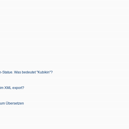
n-Statue. Was bedeutet "Kubikin"?
 im XML export?
 zum Übersetzen