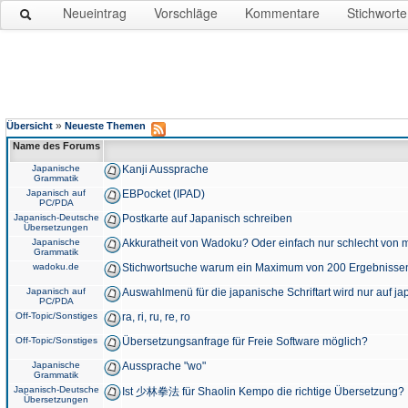
Neueintrag
Vorschläge
Kommentare
Stichworte
»
Übersicht
Neueste Themen
Name des Forums
Japanische
Kanji Aussprache
Grammatik
Japanisch auf
EBPocket (IPAD)
PC/PDA
Japanisch-Deutsche
Postkarte auf Japanisch schreiben
Übersetzungen
Japanische
Akkuratheit von Wadoku? Oder einfach nur schlecht von m
Grammatik
wadoku.de
Stichwortsuche warum ein Maximum von 200 Ergebnisse
Japanisch auf
Auswahlmenü für die japanische Schriftart wird nur auf j
PC/PDA
Off-Topic/Sonstiges
ra, ri, ru, re, ro
Off-Topic/Sonstiges
Übersetzungsanfrage für Freie Software möglich?
Japanische
Aussprache "wo"
Grammatik
Japanisch-Deutsche
Ist 少林拳法 für Shaolin Kempo die richtige Übersetzung?
Übersetzungen