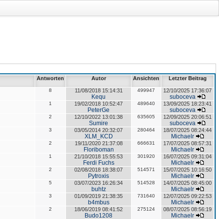
Antworten
Autor
Ansichten
Letzter Beitrag
8
11/08/2018 15:14:31
499947
12/10/2025 17:36:07
Kequ
suboceva
1
19/02/2018 10:52:47
489640
13/09/2025 18:23:41
PeterGe
suboceva
2
12/10/2022 13:01:38
635605
12/09/2025 20:06:51
Sumire
suboceva
3
03/05/2014 20:32:07
280464
18/07/2025 08:24:44
XLM_KCD
Michaelr
2
19/11/2020 21:37:08
666631
17/07/2025 08:57:31
Floriboman
Michaelr
1
21/10/2018 15:55:53
301920
16/07/2025 09:31:04
Ferdi Fuchs
Michaelr
2
02/08/2018 18:38:07
514571
15/07/2025 10:16:50
Pytroxis
Michaelr
5
03/07/2023 16:26:34
514528
14/07/2025 08:45:00
buhtz
Michaelr
3
01/09/2019 21:38:35
731640
12/07/2025 09:22:53
b4mbus
Michaelr
2
18/06/2019 08:41:52
275124
08/07/2025 08:56:19
Budo1208
Michaelr