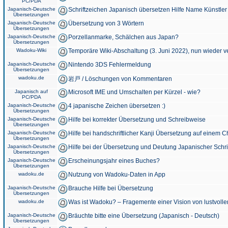
PC/PDA
Japanisch-Deutsche
Schriftzeichen Japanisch übersetzen Hilfe Name Künstler
Übersetzungen
Japanisch-Deutsche
Übersetzung von 3 Wörtern
Übersetzungen
Japanisch-Deutsche
Porzellanmarke, Schälchen aus Japan?
Übersetzungen
Wadoku-Wiki
Temporäre Wiki-Abschaltung (3. Juni 2022), nun wieder v
Japanisch-Deutsche
Nintendo 3DS Fehlermeldung
Übersetzungen
wadoku.de
岩戸 / Löschungen von Kommentaren
Japanisch auf
Microsoft IME und Umschalten per Kürzel - wie?
PC/PDA
Japanisch-Deutsche
4 japanische Zeichen übersetzen :)
Übersetzungen
Japanisch-Deutsche
Hilfe bei korrekter Übersetzung und Schreibweise
Übersetzungen
Japanisch-Deutsche
Hilfe bei handschriftlicher Kanji Übersetzung auf einem 
Übersetzungen
Japanisch-Deutsche
Hilfe bei der Übersetzung und Deutung Japanischer Schri
Übersetzungen
Japanisch-Deutsche
Erscheinungsjahr eines Buches?
Übersetzungen
wadoku.de
Nutzung von Wadoku-Daten in App
Japanisch-Deutsche
Brauche Hilfe bei Übersetzung
Übersetzungen
wadoku.de
Was ist Wadoku? – Fragemente einer Vision von lustvoll
Japanisch-Deutsche
Bräuchte bitte eine Übersetzung (Japanisch - Deutsch)
Übersetzungen