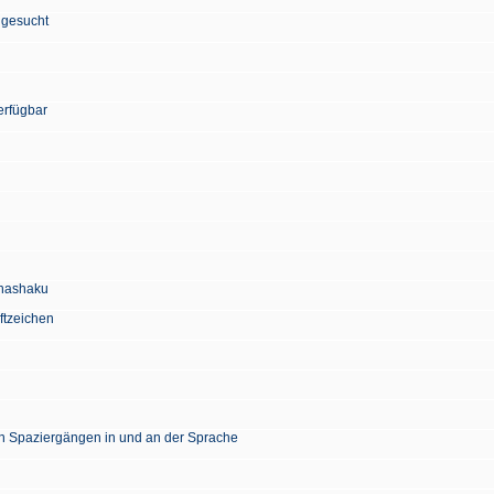
 gesucht
erfügbar
Chashaku
ftzeichen
en Spaziergängen in und an der Sprache