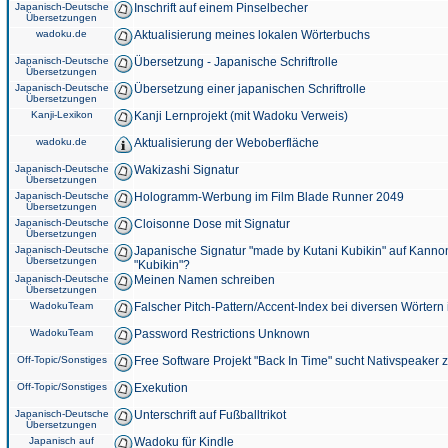
Japanisch-Deutsche
Inschrift auf einem Pinselbecher
Übersetzungen
wadoku.de
Aktualisierung meines lokalen Wörterbuchs
Japanisch-Deutsche
Übersetzung - Japanische Schriftrolle
Übersetzungen
Japanisch-Deutsche
Übersetzung einer japanischen Schriftrolle
Übersetzungen
Kanji-Lexikon
Kanji Lernprojekt (mit Wadoku Verweis)
wadoku.de
Aktualisierung der Weboberfläche
Japanisch-Deutsche
Wakizashi Signatur
Übersetzungen
Japanisch-Deutsche
Hologramm-Werbung im Film Blade Runner 2049
Übersetzungen
Japanisch-Deutsche
Cloisonne Dose mit Signatur
Übersetzungen
Japanisch-Deutsche
Japanische Signatur "made by Kutani Kubikin" auf Kanno
Übersetzungen
"Kubikin"?
Japanisch-Deutsche
Meinen Namen schreiben
Übersetzungen
WadokuTeam
Falscher Pitch-Pattern/Accent-Index bei diversen Wörtern
WadokuTeam
Password Restrictions Unknown
Off-Topic/Sonstiges
Free Software Projekt "Back In Time" sucht Nativspeaker
Off-Topic/Sonstiges
Exekution
Japanisch-Deutsche
Unterschrift auf Fußballtrikot
Übersetzungen
Japanisch auf
Wadoku für Kindle