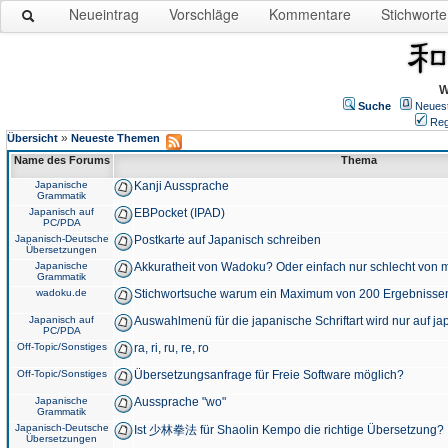
Neueintrag
Vorschläge
Kommentare
Stichworte
W
Suche
Neues
Reg
»
Übersicht
Neueste Themen
Name des Forums
Thema
Japanische
Kanji Aussprache
Grammatik
Japanisch auf
EBPocket (IPAD)
PC/PDA
Japanisch-Deutsche
Postkarte auf Japanisch schreiben
Übersetzungen
Japanische
Akkuratheit von Wadoku? Oder einfach nur schlecht von m
Grammatik
wadoku.de
Stichwortsuche warum ein Maximum von 200 Ergebnisse
Japanisch auf
Auswahlmenü für die japanische Schriftart wird nur auf j
PC/PDA
Off-Topic/Sonstiges
ra, ri, ru, re, ro
Off-Topic/Sonstiges
Übersetzungsanfrage für Freie Software möglich?
Japanische
Aussprache "wo"
Grammatik
Japanisch-Deutsche
Ist 少林拳法 für Shaolin Kempo die richtige Übersetzung?
Übersetzungen