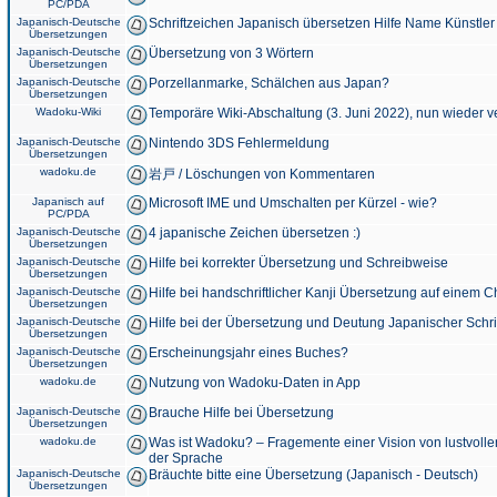
PC/PDA
Japanisch-Deutsche
Schriftzeichen Japanisch übersetzen Hilfe Name Künstler
Übersetzungen
Japanisch-Deutsche
Übersetzung von 3 Wörtern
Übersetzungen
Japanisch-Deutsche
Porzellanmarke, Schälchen aus Japan?
Übersetzungen
Wadoku-Wiki
Temporäre Wiki-Abschaltung (3. Juni 2022), nun wieder v
Japanisch-Deutsche
Nintendo 3DS Fehlermeldung
Übersetzungen
wadoku.de
岩戸 / Löschungen von Kommentaren
Japanisch auf
Microsoft IME und Umschalten per Kürzel - wie?
PC/PDA
Japanisch-Deutsche
4 japanische Zeichen übersetzen :)
Übersetzungen
Japanisch-Deutsche
Hilfe bei korrekter Übersetzung und Schreibweise
Übersetzungen
Japanisch-Deutsche
Hilfe bei handschriftlicher Kanji Übersetzung auf einem 
Übersetzungen
Japanisch-Deutsche
Hilfe bei der Übersetzung und Deutung Japanischer Schri
Übersetzungen
Japanisch-Deutsche
Erscheinungsjahr eines Buches?
Übersetzungen
wadoku.de
Nutzung von Wadoku-Daten in App
Japanisch-Deutsche
Brauche Hilfe bei Übersetzung
Übersetzungen
wadoku.de
Was ist Wadoku? – Fragemente einer Vision von lustvoll
der Sprache
Japanisch-Deutsche
Bräuchte bitte eine Übersetzung (Japanisch - Deutsch)
Übersetzungen