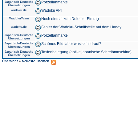
Japanisch-Deutsche
Porzellanmarke
Übersetzungen
wadoku.de
Wadoku API
WadokuTeam
Noch einmal zum Deleuze-Eintrag
wadoku.de
Fehler der Wadoku-Schnittstelle auf dem Handy.
Japanisch-Deutsche
Porzellanmarke
Übersetzungen
Japanisch-Deutsche
Schönes Bild, aber was steht drauf?
Übersetzungen
Japanisch-Deutsche
Tastenbelegung (antike japanische Schreibmaschine)
Übersetzungen
»
Übersicht
Neueste Themen