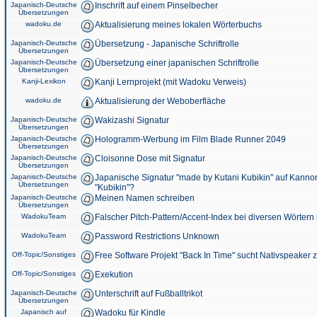
Japanisch-Deutsche
Inschrift auf einem Pinselbecher
Übersetzungen
wadoku.de
Aktualisierung meines lokalen Wörterbuchs
Japanisch-Deutsche
Übersetzung - Japanische Schriftrolle
Übersetzungen
Japanisch-Deutsche
Übersetzung einer japanischen Schriftrolle
Übersetzungen
Kanji-Lexikon
Kanji Lernprojekt (mit Wadoku Verweis)
wadoku.de
Aktualisierung der Weboberfläche
Japanisch-Deutsche
Wakizashi Signatur
Übersetzungen
Japanisch-Deutsche
Hologramm-Werbung im Film Blade Runner 2049
Übersetzungen
Japanisch-Deutsche
Cloisonne Dose mit Signatur
Übersetzungen
Japanisch-Deutsche
Japanische Signatur "made by Kutani Kubikin" auf Kanno
Übersetzungen
"Kubikin"?
Japanisch-Deutsche
Meinen Namen schreiben
Übersetzungen
WadokuTeam
Falscher Pitch-Pattern/Accent-Index bei diversen Wörtern
WadokuTeam
Password Restrictions Unknown
Off-Topic/Sonstiges
Free Software Projekt "Back In Time" sucht Nativspeaker
Off-Topic/Sonstiges
Exekution
Japanisch-Deutsche
Unterschrift auf Fußballtrikot
Übersetzungen
Japanisch auf
Wadoku für Kindle