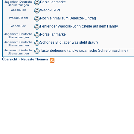
Japanisch-Deutsche
Porzellanmarke
Übersetzungen
wadoku.de
Wadoku API
WadokuTeam
Noch einmal zum Deleuze-Eintrag
wadoku.de
Fehler der Wadoku-Schnittstelle auf dem Handy.
Japanisch-Deutsche
Porzellanmarke
Übersetzungen
Japanisch-Deutsche
Schönes Bild, aber was steht drauf?
Übersetzungen
Japanisch-Deutsche
Tastenbelegung (antike japanische Schreibmaschine)
Übersetzungen
»
Übersicht
Neueste Themen