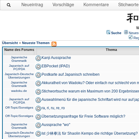
Neueintrag
Vorschläge
Kommentare
Stichworte
W
Suche
Neues
Reg
»
Übersicht
Neueste Themen
Name des Forums
Thema
Japanische
Kanji Aussprache
Grammatik
Japanisch auf
EBPocket (IPAD)
PC/PDA
Japanisch-Deutsche
Postkarte auf Japanisch schreiben
Übersetzungen
Japanische
Akkuratheit von Wadoku? Oder einfach nur schlecht von m
Grammatik
wadoku.de
Stichwortsuche warum ein Maximum von 200 Ergebnisse
Japanisch auf
Auswahlmenü für die japanische Schriftart wird nur auf j
PC/PDA
Off-Topic/Sonstiges
ra, ri, ru, re, ro
Off-Topic/Sonstiges
Übersetzungsanfrage für Freie Software möglich?
Japanische
Aussprache "wo"
Grammatik
Japanisch-Deutsche
Ist 少林拳法 für Shaolin Kempo die richtige Übersetzung?
Übersetzungen