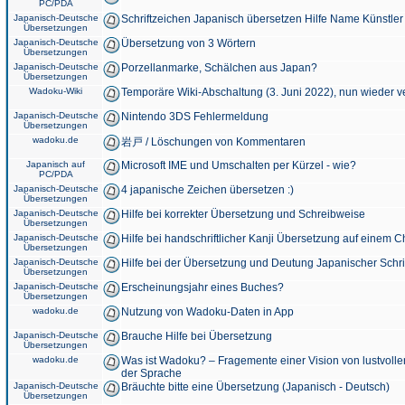
PC/PDA
Japanisch-Deutsche
Schriftzeichen Japanisch übersetzen Hilfe Name Künstler
Übersetzungen
Japanisch-Deutsche
Übersetzung von 3 Wörtern
Übersetzungen
Japanisch-Deutsche
Porzellanmarke, Schälchen aus Japan?
Übersetzungen
Wadoku-Wiki
Temporäre Wiki-Abschaltung (3. Juni 2022), nun wieder v
Japanisch-Deutsche
Nintendo 3DS Fehlermeldung
Übersetzungen
wadoku.de
岩戸 / Löschungen von Kommentaren
Japanisch auf
Microsoft IME und Umschalten per Kürzel - wie?
PC/PDA
Japanisch-Deutsche
4 japanische Zeichen übersetzen :)
Übersetzungen
Japanisch-Deutsche
Hilfe bei korrekter Übersetzung und Schreibweise
Übersetzungen
Japanisch-Deutsche
Hilfe bei handschriftlicher Kanji Übersetzung auf einem 
Übersetzungen
Japanisch-Deutsche
Hilfe bei der Übersetzung und Deutung Japanischer Schri
Übersetzungen
Japanisch-Deutsche
Erscheinungsjahr eines Buches?
Übersetzungen
wadoku.de
Nutzung von Wadoku-Daten in App
Japanisch-Deutsche
Brauche Hilfe bei Übersetzung
Übersetzungen
wadoku.de
Was ist Wadoku? – Fragemente einer Vision von lustvoll
der Sprache
Japanisch-Deutsche
Bräuchte bitte eine Übersetzung (Japanisch - Deutsch)
Übersetzungen