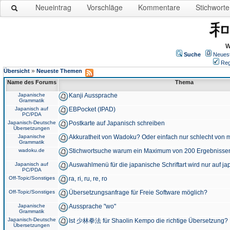
Neueintrag
Vorschläge
Kommentare
Stichworte
W
Suche
Neues
Reg
»
Übersicht
Neueste Themen
Name des Forums
Thema
Japanische
Kanji Aussprache
Grammatik
Japanisch auf
EBPocket (IPAD)
PC/PDA
Japanisch-Deutsche
Postkarte auf Japanisch schreiben
Übersetzungen
Japanische
Akkuratheit von Wadoku? Oder einfach nur schlecht von m
Grammatik
wadoku.de
Stichwortsuche warum ein Maximum von 200 Ergebnisse
Japanisch auf
Auswahlmenü für die japanische Schriftart wird nur auf j
PC/PDA
Off-Topic/Sonstiges
ra, ri, ru, re, ro
Off-Topic/Sonstiges
Übersetzungsanfrage für Freie Software möglich?
Japanische
Aussprache "wo"
Grammatik
Japanisch-Deutsche
Ist 少林拳法 für Shaolin Kempo die richtige Übersetzung?
Übersetzungen