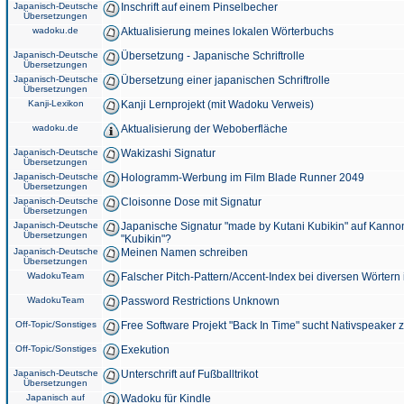
Japanisch-Deutsche
Inschrift auf einem Pinselbecher
Übersetzungen
wadoku.de
Aktualisierung meines lokalen Wörterbuchs
Japanisch-Deutsche
Übersetzung - Japanische Schriftrolle
Übersetzungen
Japanisch-Deutsche
Übersetzung einer japanischen Schriftrolle
Übersetzungen
Kanji-Lexikon
Kanji Lernprojekt (mit Wadoku Verweis)
wadoku.de
Aktualisierung der Weboberfläche
Japanisch-Deutsche
Wakizashi Signatur
Übersetzungen
Japanisch-Deutsche
Hologramm-Werbung im Film Blade Runner 2049
Übersetzungen
Japanisch-Deutsche
Cloisonne Dose mit Signatur
Übersetzungen
Japanisch-Deutsche
Japanische Signatur "made by Kutani Kubikin" auf Kanno
Übersetzungen
"Kubikin"?
Japanisch-Deutsche
Meinen Namen schreiben
Übersetzungen
WadokuTeam
Falscher Pitch-Pattern/Accent-Index bei diversen Wörtern
WadokuTeam
Password Restrictions Unknown
Off-Topic/Sonstiges
Free Software Projekt "Back In Time" sucht Nativspeaker
Off-Topic/Sonstiges
Exekution
Japanisch-Deutsche
Unterschrift auf Fußballtrikot
Übersetzungen
Japanisch auf
Wadoku für Kindle