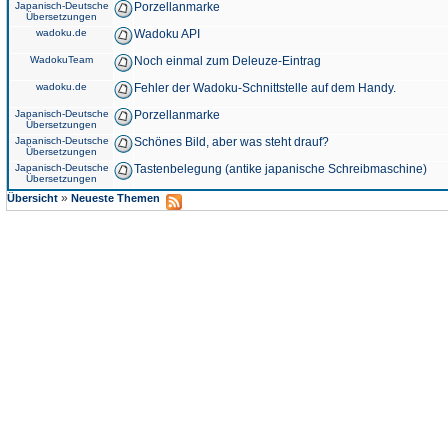
Japanisch-Deutsche
Porzellanmarke
Übersetzungen
wadoku.de
Wadoku API
WadokuTeam
Noch einmal zum Deleuze-Eintrag
wadoku.de
Fehler der Wadoku-Schnittstelle auf dem Handy.
Japanisch-Deutsche
Porzellanmarke
Übersetzungen
Japanisch-Deutsche
Schönes Bild, aber was steht drauf?
Übersetzungen
Japanisch-Deutsche
Tastenbelegung (antike japanische Schreibmaschine)
Übersetzungen
»
Übersicht
Neueste Themen