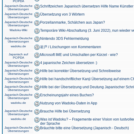
PC/PDA
Japanisch-Deutsche
Schriftzeichen Japanisch übersetzen Hilfe Name Künstler
Übersetzungen
Japanisch-Deutsche
Übersetzung von 3 Wörtern
Übersetzungen
Japanisch-Deutsche
Porzellanmarke, Schälchen aus Japan?
Übersetzungen
Wadoku-Wiki
Temporäre Wiki-Abschaltung (3. Juni 2022), nun wieder v
Japanisch-Deutsche
Nintendo 3DS Fehlermeldung
Übersetzungen
wadoku.de
岩戸 / Löschungen von Kommentaren
Japanisch auf
Microsoft IME und Umschalten per Kürzel - wie?
PC/PDA
Japanisch-Deutsche
4 japanische Zeichen übersetzen :)
Übersetzungen
Japanisch-Deutsche
Hilfe bei korrekter Übersetzung und Schreibweise
Übersetzungen
Japanisch-Deutsche
Hilfe bei handschriftlicher Kanji Übersetzung auf einem 
Übersetzungen
Japanisch-Deutsche
Hilfe bei der Übersetzung und Deutung Japanischer Schri
Übersetzungen
Japanisch-Deutsche
Erscheinungsjahr eines Buches?
Übersetzungen
wadoku.de
Nutzung von Wadoku-Daten in App
Japanisch-Deutsche
Brauche Hilfe bei Übersetzung
Übersetzungen
wadoku.de
Was ist Wadoku? – Fragemente einer Vision von lustvoll
der Sprache
Japanisch-Deutsche
Bräuchte bitte eine Übersetzung (Japanisch - Deutsch)
Übersetzungen