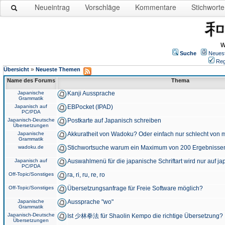
Neueintrag
Vorschläge
Kommentare
Stichworte
W
Suche
Neues
Reg
»
Übersicht
Neueste Themen
Name des Forums
Thema
Japanische
Kanji Aussprache
Grammatik
Japanisch auf
EBPocket (IPAD)
PC/PDA
Japanisch-Deutsche
Postkarte auf Japanisch schreiben
Übersetzungen
Japanische
Akkuratheit von Wadoku? Oder einfach nur schlecht von m
Grammatik
wadoku.de
Stichwortsuche warum ein Maximum von 200 Ergebnisse
Japanisch auf
Auswahlmenü für die japanische Schriftart wird nur auf j
PC/PDA
Off-Topic/Sonstiges
ra, ri, ru, re, ro
Off-Topic/Sonstiges
Übersetzungsanfrage für Freie Software möglich?
Japanische
Aussprache "wo"
Grammatik
Japanisch-Deutsche
Ist 少林拳法 für Shaolin Kempo die richtige Übersetzung?
Übersetzungen