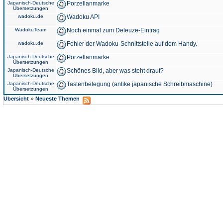
Japanisch-Deutsche
Porzellanmarke
Übersetzungen
wadoku.de
Wadoku API
WadokuTeam
Noch einmal zum Deleuze-Eintrag
wadoku.de
Fehler der Wadoku-Schnittstelle auf dem Handy.
Japanisch-Deutsche
Porzellanmarke
Übersetzungen
Japanisch-Deutsche
Schönes Bild, aber was steht drauf?
Übersetzungen
Japanisch-Deutsche
Tastenbelegung (antike japanische Schreibmaschine)
Übersetzungen
»
Übersicht
Neueste Themen