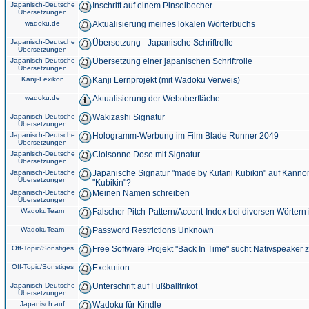
Japanisch-Deutsche
Inschrift auf einem Pinselbecher
Übersetzungen
wadoku.de
Aktualisierung meines lokalen Wörterbuchs
Japanisch-Deutsche
Übersetzung - Japanische Schriftrolle
Übersetzungen
Japanisch-Deutsche
Übersetzung einer japanischen Schriftrolle
Übersetzungen
Kanji-Lexikon
Kanji Lernprojekt (mit Wadoku Verweis)
wadoku.de
Aktualisierung der Weboberfläche
Japanisch-Deutsche
Wakizashi Signatur
Übersetzungen
Japanisch-Deutsche
Hologramm-Werbung im Film Blade Runner 2049
Übersetzungen
Japanisch-Deutsche
Cloisonne Dose mit Signatur
Übersetzungen
Japanisch-Deutsche
Japanische Signatur "made by Kutani Kubikin" auf Kanno
Übersetzungen
"Kubikin"?
Japanisch-Deutsche
Meinen Namen schreiben
Übersetzungen
WadokuTeam
Falscher Pitch-Pattern/Accent-Index bei diversen Wörtern
WadokuTeam
Password Restrictions Unknown
Off-Topic/Sonstiges
Free Software Projekt "Back In Time" sucht Nativspeaker
Off-Topic/Sonstiges
Exekution
Japanisch-Deutsche
Unterschrift auf Fußballtrikot
Übersetzungen
Japanisch auf
Wadoku für Kindle